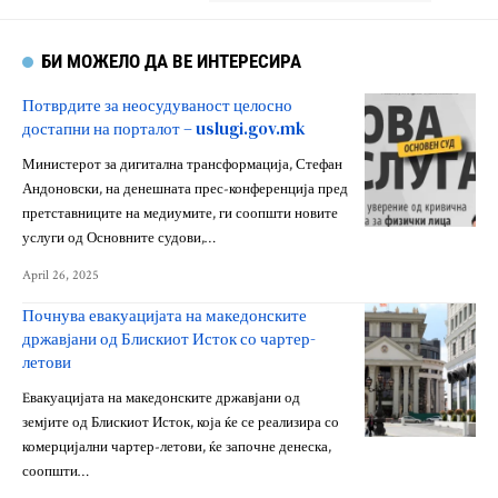
БИ МОЖЕЛО ДА ВЕ ИНТЕРЕСИРА
Потврдите за неосудуваност целосно
достапни на порталот – uslugi.gov.mk
Министерот за дигитална трансформација, Стефан
Андоновски, на денешната прес-конференција пред
претставниците на медиумите, ги соопшти новите
услуги од Основните судови,…
April 26, 2025
Почнува евакуацијата на македонските
државјани од Блискиот Исток со чартер-
летови
Eвакуацијата на македонските државјани од
земјите од Блискиот Исток, која ќе се реализира со
комерцијални чартер-летови, ќе започне денеска,
соопшти…