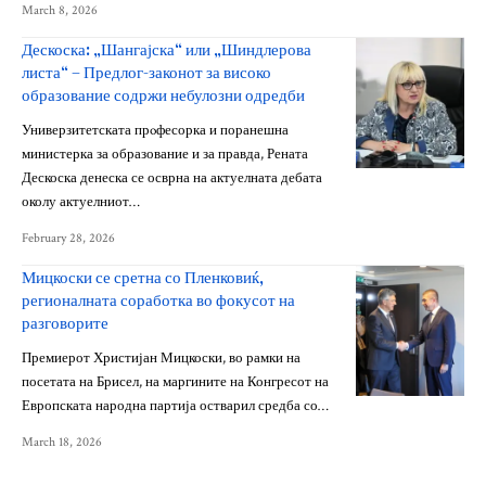
March 8, 2026
Дескоска: „Шангајска“ или „Шиндлерова
листа“ – Предлог-законот за високо
образование содржи небулозни одредби
Универзитетската прoфесорка и поранешна
министерка за образование и за правда, Рената
Дескоска денеска се осврна на актуелната дебата
околу актуелниот…
February 28, 2026
Мицкоски се сретна со Пленковиќ,
регионалната соработка во фокусот на
разговорите
Премиерот Христијан Мицкоски, во рамки на
посетата на Брисел, на маргините на Конгресот на
Европската народна партија остварил средба со…
March 18, 2026