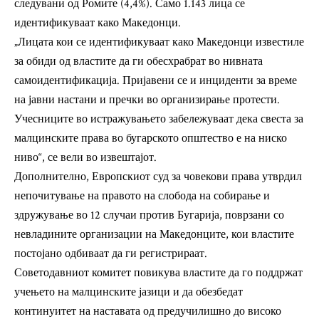
следувани од Ромите (4,4%). Само 1.143 лица се
идентификуваат како Македонци.
„Лицата кои се идентификуваат како Македонци известиле
за обиди од властите да ги обесхрабрат во нивната
самоидентификација. Пријавени се и инциденти за време
на јавни настани и пречки во организирање протести.
Учесниците во истражувањето забележуваат дека свеста за
малцинските права во бугарското општество е на ниско
ниво“, се вели во извештајот.
Дополнително, Европскиот суд за човекови права утврдил
непочитување на правото на слобода на собирање и
здружување во 12 случаи против Бугарија, поврзани со
невладините организации на Македонците, кои властите
постојано одбиваат да ги регистрираат.
Советодавниот комитет повикува властите да го поддржат
учењето на малцинските јазици и да обезбедат
континуитет на наставата од предучилишно до високо