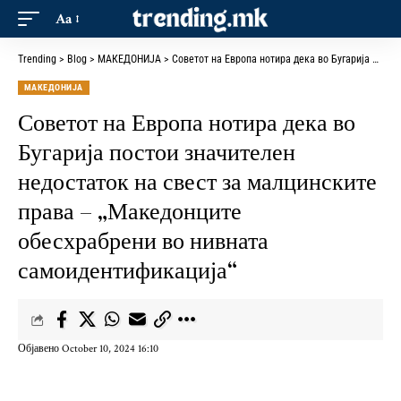
Aa
Trending
>
Blog
>
МАКЕДОНИЈА
>
Советот на Европа нотира дека во Бугарија постои значителен недостаток на свест за малцинските права – „Македонците обесхрабрени во нивната самоидентификација“
МАКЕДОНИЈА
Советот на Европа нотира дека во
Бугарија постои значителен
недостаток на свест за малцинските
права – „Македонците
обесхрабрени во нивната
самоидентификација“
Објавено October 10, 2024 16:10