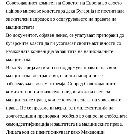
Советодавниот комитет на Советот на Европа
во своето
најново мислење
констатира дека Бугарија не постигнала
значителен напредок во осигурувањето на правата на
малцинствата.
Во документот,
објавен денес
, се упатуваат препораки до
бугарските власти да ги усогласат своите активности со
Рамковната конвенција за заштита на националните
малцинства.
Иако Бугарија активно ги поддржува правата на свои
малцинства во странство, слични напори не се
забележуваат во самата земја. Според Советодавниот
комитет, постои значителен недостаток на свест за
малцинските права, кои се клучен аспект на човековите
права. Не се преземени мерки за имплементација на
долгогодишни препораки, особено во однос на слободната
самоидентификација и заштитата на малцинските права.
Лицата кои се идентификуваат како Македонци