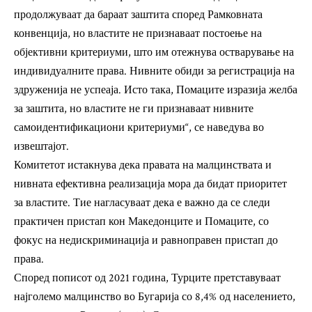
продолжуваат да бараат заштита според Рамковната
конвенција, но властите не признаваат постоење на
објективни критериуми, што им отежнува остварување на
индивидуалните права. Нивните обиди за регистрација на
здруженија не успеаја. Исто така, Помаците изразија желба
за заштита, но властите не ги признаваат нивните
самоидентификациони критериуми“, се наведува во
извештајот.
Комитетот истакнува дека правата на малцинствата и
нивната ефективна реализација мора да бидат приоритет
за властите. Тие нагласуваат дека е важно да се следи
практичен пристап кон Македонците и Помаците, со
фокус на недискриминација и равноправен пристап до
права.
Според пописот од 2021 година, Турците претставуваат
најголемо малцинство во Бугарија со 8,4% од населението,