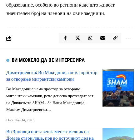
образование, особено во региони каде што живеат
значителен број на членови на овие заедници.
БИ МОЖЕЛО ДА ВЕ ИНТЕРЕСИРА
Димитриевски: Во Македонија нема простор
за отворање мигрантски кампови
Во Македонија нема простор за отворање
мигрантски кампови, рече денеска претседателот
на Движењето ЗНАМ - За Наша Македонија,
Максим Димитриевски.…
December 14, 2025
Во Зрновци поставен камен-темелник на
Дом за стари лица, прв во источниот дел на