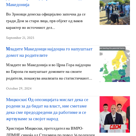
Македонија
Во Зрновци денеска официјално започна да се
гради Дом за стари лица, прв објект од ваков
карактер во источниот дел…
September 21, 2025
Mладите Македонци најдоцна го напуштаат
домот на родителите
Младите во Македонија и во Црна Гора најдоцна
во Европа ги напуштаат домовите на своите
родители, покажува анализата на статистичкиот…
October 29, 2024
Мицкоски: Oд опозицијата мислат дека се
родени за да бидат на власт, ние сметаме
дека сме предодредени да работиме и се
жртвуваме за својот народ
Христијан Мицкоски, претседател на ВМРО-
ДПМНЕ синоќа од Струмица по повод 36 роденден