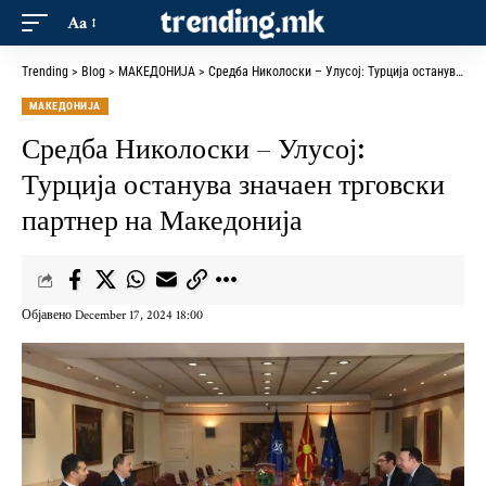
Aa
Trending
>
Blog
>
МАКЕДОНИЈА
>
Средба Николоски – Улусој: Турција останува значаен трговски партнер на Македонија
МАКЕДОНИЈА
Средба Николоски – Улусој:
Турција останува значаен трговски
партнер на Македонија
Објавено December 17, 2024 18:00