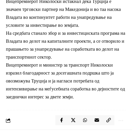
Вицепремиерот Николоски истакнал дека Турција е
значаен трговски партнер на Македонија и во таа насока
Владата во континуитет работи на унапредување на
условите за инвестирање во земјата.
На средбата станало збор и за инвестициската програма на
Владата во делот на капиталните проекти, а се отворило и
прашањето за унапредување на соработката во делот на
транспортниот сектор.
Вицепремиерот и министер за транспорт Николоски
изразил благодарност за досегашната подршка што ја
овозможува Труција и ја нагласи потребата од
интензивирање на меѓусебната соработка во дејностите од
заеднички интерес за двете земји.