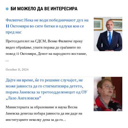
БИ МОЖЕЛО ДА ВЕ ИНТЕРЕСИРА
Филипче: Нека не води победничкиот дух на
11 Октомври во сите битки и одлуки кои се
пред нас
Претседателот на СДСМ, Венко Филипче преку
видео обраќање, упати порака до граѓаните по
повод 11 Октомври, Денот на народното востание,
…
October 11, 2024
Дајте ни време, ќе го решиме случајот, не
може јавноста да го стигматизира детето,
порача Јаневска за третоодделенецот од ОУ
„Лазо Ангеловски“
Министерката за образование и наука Весна
Јаневска денеска побара јавноста да им даде на
институциите неколку дена за да го…