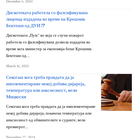
December 6, 2024
Дискотеката работела со фалсификувана
лиценца издадена во време на Крешник
Бектеши од ДУИ !?
Дискотеката „Пулс“ во која се случи пожарот
работела со фалсификувана дозвола издадена во
време кога министер за економија беше Крешник
Бектеши од…
March 16, 2025
Секогаш кога треба правдата да ја
имплементираме некој добива дијареја,
температура или анксиозност, вели
Мицкоски
Секогаш кога треба правдата да ја имплементираме
некој добива дијареја, покачена температура или
анксиозност од обвинителите и судиите, вели
премиерот…
November 27, 2024