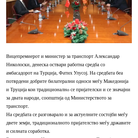
Вицепремиерот и министер за транспорт Александар
Николоски, денеска оствари работна средба со
амбасадорот на Турција, Фатих Улусој. На средбата беа
потврдени добрите билатерални односи меѓу Македонија
и Труција кои традиционалнo се пријателски и се значајни
за двата народи, соопштија од Министерството за
транспорт.
На средбата се разговарало и за актуелните состојби меѓу
двете земји, традиционалното пријателство меѓу државите
и силната соработка.