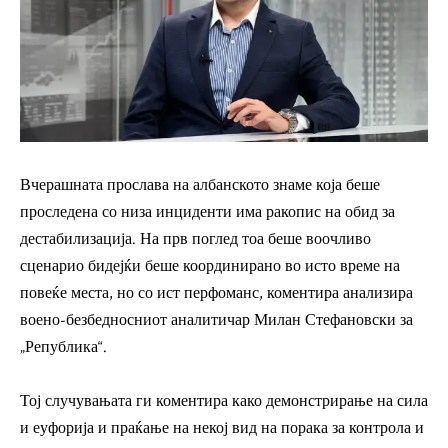
Вчерашната прослава на албанското знаме која беше
проследена со низа инциденти има ракопис на обид за
дестабилизација. На прв поглед тоа беше воочливо
сценарио бидејќи беше координирано во исто време на
повеќе места, но со ист перфоманс, коментира анализира
воено-безбедносниот аналитичар Милан Стефановски за
„Република“.
Тој случувањата ги коментира како демонстрирање на сила
и еуфорија и праќање на некој вид на порака за контрола и