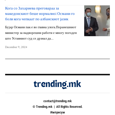
Кога со Захариева преговараа за
македонскиот беше нормално: Османи го
боли кога чепкаат по албанскиот јазик
Бујар Османи пак е во главна улога.Поранешниот
министер за надворешни работи е многу погоден
што Уставниот суд се дрзнал да…
December 9, 2024
contact@trending.mk
© Trending.mk | All Rights Reserved.
Импресум