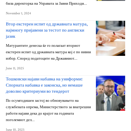
била директорка на Управата за Јавни Приходи…
November 1, 2024
Втор екстерен испит од државната матура,
најмногу пријавени за тестот по англиски
јазик
Матурантите денеска ќе го полагаат вториот
екстерен испит од државната матура кој е по нивни
избор. Според податоците на Државниот…
June 11, 2025
Тошковски најави набавка на униформи:
Спорната набавка е законска, но немаше
доволно критериуми во тендерот
По осумгодишен застој во обновувањето на
службената опрема, Министерството за внатрешни
работи најави дека до крајот на годината
поголемиот дел…
June 10, 2025