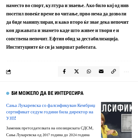
наместо во спорт, култура и знаење. Ако било кој од нив
посетил повеќе време во читање, прво нема да дозволи
да биде манипулиран, и како второ ќе знае дека непочит
кон државата и знамето каде што живее и твори е и
сопствена непочит. Ефтин обид за дестабилизација.
Институциите ќе си ја завршат работата.
БИ МОЖЕЛО ДА ВЕ ИНТЕРЕСИРА
Сања Лукаревска со фалсификуван Кембриџ
сертификат седум години била директор на
УЈП!
Заменик претседателката на опозициската СДСМ,
Сања Лукаревска од 2017 година до 2024 година