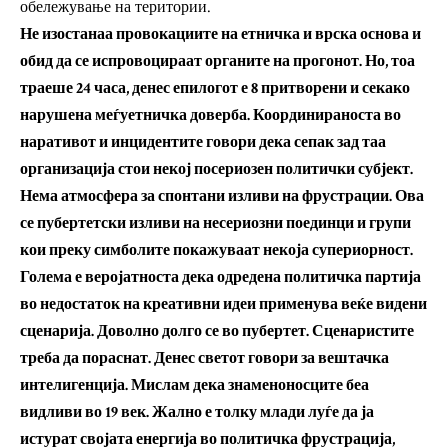
обележување на територии.
Не изостанаа провокациите на етничка и врска основа и
обид да се испровоцираат органите на прогонот. Но, тоа
траеше 24 часа, денес епилогот е 8 притворени и секако
нарушена меѓуетничка доверба. Координираноста во
наративот и инцидентите говори дека сепак зад таа
организација стои некој посериозен политички субјект.
Нема атмосфера за спонтани изливи на фрустрации. Ова
се пубертетски изливи на несериозни поединци и групи
кои преку симболите покажуваат некоја супериорност.
Голема е веројатноста дека одредена политичка партија
во недостаток на креативни идеи применува веќе видени
сценарија. Доволно долго се во пубертет. Сценаристите
треба да пораснат. Денес светот говори за вештачка
интелигенција. Мислам дека знаменоносците беа
видливи во 19 век. Жално е толку млади луѓе да ја
истурат својата енергија во политичка фрустрација,