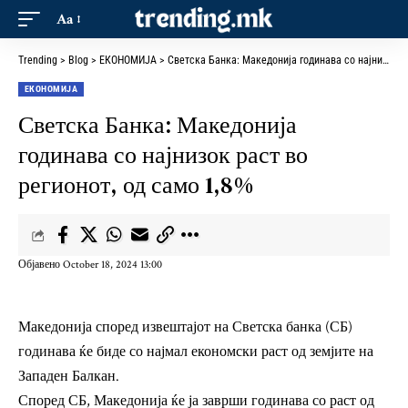
Aa
Trending
>
Blog
>
ЕКОНОМИЈА
>
Светска Банка: Македонија годинава со најнизок раст во регионот, од само 1,8%
ЕКОНОМИЈА
Светска Банка: Македонија
годинава со најнизок раст во
регионот, од само 1,8%
Објавено October 18, 2024 13:00
Македонија според извештајот на Светска банка (СБ)
годинава ќе биде со најмал економски раст од земјите на
Западен Балкан.
Според СБ, Македонија ќе ја заврши годинава со раст од