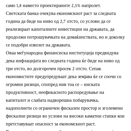
само 1,8 наместо проектираните 2,5% напролет.
Светската банка очекува економскиот раст за следната
година да биде на ниво од 2,7 отсто, со услови да се
реализираат капиталните инвестиции на државата, да
продолжи потрошувачката на домаќинствата, но и доколку
се подобри извозот на државата.
Оваа меѓународна финансиска институција предвидува
дека инфлацијата во следната година ќе биде на ниво од
три отсто, во долгорочен просек 2 отсто. Сепак
економистите предупредуваат дека земјава ќе се соочи со
огромни ризици, спопред нив тоа се – ниската
продуктивност, неефикасното распоредување на
капиталот и слабата надворешна побарувачка,
надополнети со ограничен фискален простор и зголемени
фискални ризици во услови на високи каматни стапки кои
претставуваат опасност за економскиот раст.