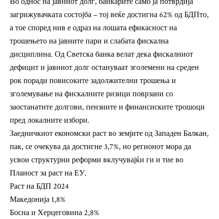
Во однос на јавниот долг, банкарите само ја потврдија
загрижувачката состојба – тој веќе достигна 62% од БДПто,
а тое според нив е одраз на лошата ефикасност на
трошењето на јавните пари и слабата фискална
дисциплина. Од Светска банка велат дека фискалниот
дефицит и јавниот долг остануваат зголемени на среден
рок поради повисоките задолжителни трошења и
зголемување на фискалните ризици поврзани со
заостанатите долгови, пензиите и финансиските трошоци
пред локалните избори.
Заедничкиот економски раст во земјите од Западен Балкан,
пак, се очекува да достигне 3,7%, но регионот мора да
усвои структурни реформи вклучувајќи ги и тие во
Планост за раст на ЕУ.
Раст на БДП 2024
Македонија 1,8%
Босна и Херцеговина 2,8%