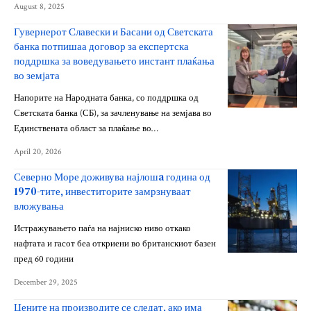
August 8, 2025
Гувернерот Славески и Басани од Светската
банка потпишаа договор за експертска
поддршка за воведувањето инстант плаќања
во земјата
Напорите на Народната банка, со поддршка од
Светската банка (СБ), за зачленување на земјава во
Единствената област за плаќање во…
April 20, 2026
Северно Море доживува најлошa година од
1970-тите, инвеститорите замрзнуваат
вложувања
Истражувањето паѓа на најниско ниво откако
нафтата и гасот беа откриени во британскиот базен
пред 60 години
December 29, 2025
Цените на производите се следат, ако има