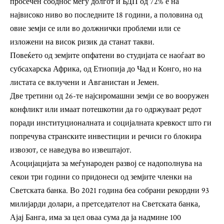
просечен сооднос меѓу долгот и БДП од 72% е на
највисоко ниво во последните 18 години, а половина од
овие земји се или во должнички проблеми или се
изложени на висок ризик да станат такви.
Повеќето од земјите опфатени во студијата се наоѓаат во
субсахарска Африка, од Етиопија до Чад и Конго, но на
листата се вклучени и Авганистан и Јемен.
Две третини од 26-те најсиромашни земји се во вооружен
конфликт или имаат потешкотии да го одржуваат редот
поради институционалната и социјалната кревкост што ги
попречува странските инвестиции и речиси го блокира
извозот, се наведува во извештајот.
Асоцијацијата за меѓународен развој се надополнува на
секои три години со придонеси од земјите членки на
Светската банка. Во 2021 година беа собрани рекордни 93
милијарди долари, а претседателот на Светската банка,
Ајај Банга, има за цел оваа сума да ја надмине 100