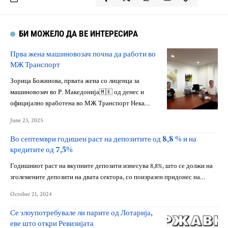
БИ МОЖЕЛО ДА ВЕ ИНТЕРЕСИРА
Прва жена машиновозач почна да работи во
МЖ Транспорт
Зорица Божинова, првата жена со лиценца за
машиновозач во Р. Македонија🇲🇰 од денес и
официјално вработена во МЖ Транспорт Нека…
June 23, 2025
Во септември годишен раст на депозитите од 8,8 % и на
кредитите од 7,5%
Годишниот раст на вкупните депозити изнесува 8,8%, што се должи на
зголемените депозити на двата сектора, со поизразен придонес на…
October 21, 2024
Се злоупотребувале ли парите од Лотарија,
еве што откри Ревизијата