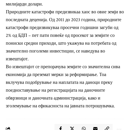
милијарди долари.
Природните катастрофи предизвикаа хаос во овие земји во
последната деценија. Од 2011 до 2023 година, природните
катастрофи предизвикуваа просечни годишни загуби од
2% од БДП – пет пати повеќе од просекот за земјите со
пониски средни приходи, што укажува на потребата од
значително поголеми инвестиции, се наведува во
извештајот.
Во извештајот се препорачува земјите со значителна сива
економија да преземат мерки за реформирање. Тоа
вклучува подобрување на наплатата на даноци преку
поедноставување на регистрацијата на даночните
обврзници и даночната администрација, како и
зголемување на ефикасноста на јавната потрошувачка.