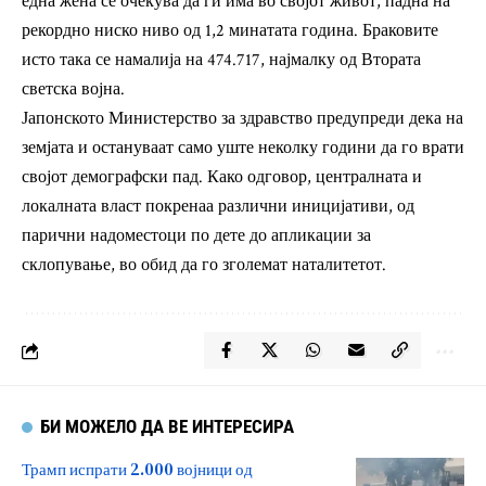
една жена се очекува да ги има во својот живот, падна на
рекордно ниско ниво од 1,2 минатата година. Браковите
исто така се намалија на 474.717, најмалку од Втората
светска војна.
Јапонското Министерство за здравство предупреди дека на
земјата и остануваат само уште неколку години да го врати
својот демографски пад. Како одговор, централната и
локалната власт покренаа различни иницијативи, од
парични надоместоци по дете до апликации за
склопување, во обид да го зголемат наталитетот.
БИ МОЖЕЛО ДА ВЕ ИНТЕРЕСИРА
Трамп испрати 2.000 војници од