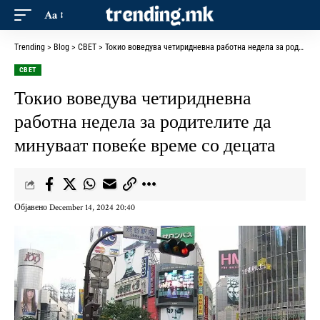
Aa
Trending
>
Blog
>
СВЕТ
>
Токио воведува четиридневна работна недела за родителите да минуваат повеќе време со децата
СВЕТ
Токио воведува четиридневна
работна недела за родителите да
минуваат повеќе време со децата
Објавено December 14, 2024 20:40