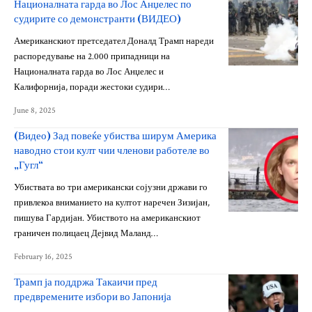
Националната гарда во Лос Анџелес по
судирите со демонстранти (ВИДЕО)
Американскиот претседател Доналд Трамп нареди
распоредување на 2.000 припадници на
Националната гарда во Лос Анџелес и
Калифорнија, поради жестоки судири…
June 8, 2025
(Видео) Зад повеќе убиства ширум Америка
наводно стои култ чии членови работеле во
„Гугл“
Убиствата во три американски сојузни држави го
привлекоа вниманието на култот наречен Зизијан,
пишува Гардијан. Убиството на американскиот
граничен полицаец Дејвид Маланд…
February 16, 2025
Трамп ја поддржа Такаичи пред
предвремените избори во Јапонија