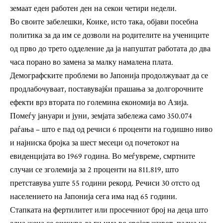
земаат еден работен ден на секои четири недели.
Во своите забелешки, Коике, исто така, објави посебна
политика за да им се дозволи на родителите на учениците
од прво до трето одделение да ја напуштат работата до два
часа порано во замена за малку намалена плата.
Демографските проблеми во Јапонија продолжуваат да се
продлабочуваат, поставувајќи прашања за долгорочните
ефекти врз втората по големина економија во Азија.
Помеѓу јануари и јуни, земјата забележа само 350.074
раѓања – што е пад од речиси 6 проценти на годишно ниво
и најниска бројка за шест месеци од почетокот на
евиденцијата во 1969 година. Во меѓувреме, смртните
случаи се зголемија за 2 проценти на 811.819, што
претставува уште 55 години рекорд. Речиси 30 отсто од
населението на Јапонија сега има над 65 години.
Стапката на фертилитет или просечниот број на деца што