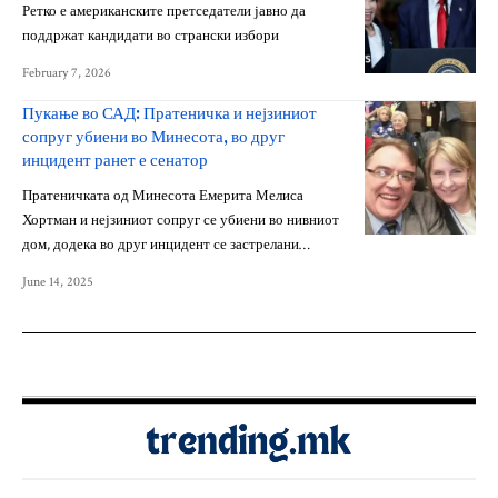
Ретко е американските претседатели јавно да
поддржат кандидати во странски избори
February 7, 2026
Пукање во САД: Пратеничка и нејзиниот
сопруг убиени во Минесота, во друг
инцидент ранет е сенатор
Пратеничката од Минесота Емерита Мелиса
Хортман и нејзиниот сопруг се убиени во нивниот
дом, додека во друг инцидент се застрелани…
June 14, 2025