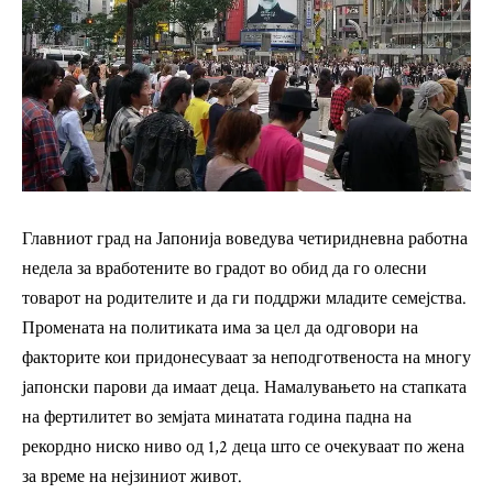
Главниот град на Јапонија воведува четиридневна работна
недела за вработените во градот во обид да го олесни
товарот на родителите и да ги поддржи младите семејства.
Промената на политиката има за цел да одговори на
факторите кои придонесуваат за неподготвеноста на многу
јапонски парови да имаат деца. Намалувањето на стапката
на фертилитет во земјата минатата година падна на
рекордно ниско ниво од 1,2 деца што се очекуваат по жена
за време на нејзиниот живот.