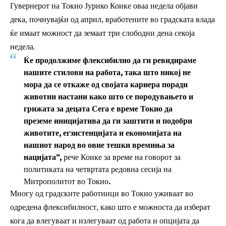
Гувернерот на Токио Јурико Коике оваа недела објави
дека, почнувајќи од април, вработените во градската влада
ќе имаат можност да земаат три слободни дена секоја
недела.
Ќе продолжиме флексибилно да ги ревидираме
нашите стилови на работа, така што никој не
мора да се откаже од својата кариера поради
животни настани како што се породувањето и
грижата за децата Сега е време Токио да
преземе иницијатива да ги заштити и подобри
животите, егзистенцијата и економијата на
нашиот народ во овие тешки времиња за
нацијата“,
рече Коике за време на говорот за
политиката на четвртата редовна сесија на
Митрополитот во Токио.
Многу од градските работници во Токио уживаат во
одредена флексибилност, како што е можноста да изберат
кога да влегуваат и излегуваат од работа и опцијата да