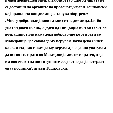
и еден поранешен генерален секретар. Две од лицата не
се достапни на органите на прогонот“, изјави Тошковски,
кој прашан за кои две лица станува збор, рече:
„Многу добро знае јавноста кои се тие две лица. Јас би
упатил јавен повик, од еден од тие двајца кои во текот на
вчерашниот ден кажа дека доброволно ќе се врати во
Македонија, јас сакам да му верувам, кажа дека е чист
како солза, пак сакам да му верувам, еве јавно упатувам
да истиот се врати во Македонија, ако не е вратен, и да
им овозможи на институциите соодветно да ја истераат
оваа постапка“, изјави Тошковски.