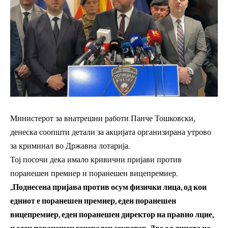
Министерот за внатрешни работи Панче Тошковски,
денеска соопшти детали за акцијата организирана утрово
за криминал во Државна лотарија.
Тој посочи дека имало кривични пријави против
поранешен премиер и поранешен вицепремиер.
„Поднесена пријава против осум физички лица, од кои
едниот е поранешен премиер, еден поранешен
вицепремиер, еден поранешен директор на правно лцие,