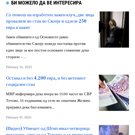
БИ МОЖЕЛО ДА ВЕ ИНТЕРЕСИРА
Со помош на изработен лажен клуч, две лица
провалиле во стан во Скопје и одзеле 250
евра и накит
Јавен обвинител од Основното јавно
обвинителство Скопје поведе постапка против
едно лице за кое постои основано сомнение дека
сторило – …
February 26, 2025
Останал и без 4.200 евра, и без ветениот
социјален стан
МВР информира дека вчера во 15:00 часот во СВР
Тетово, 55-годишник од село во општина Желино
пријавил дека бил измамен…
February 19, 2026
(Видео) Убиецот од Штип имал четворица
помагачи, сите се од Турција и се приведени