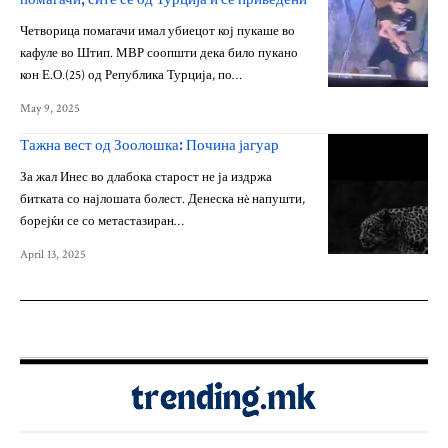
Четворица помагачи имал убиецот кој пукаше во
кафуле во Штип. МВР соопшти дека било пукано
кон Е.О.(25) од Република Турција, по…
May 9, 2025
Тажна вест од Зоолошка: Почина јагуар
За жал Инес во длабока старост не ја издржа
битката со најлошата болест. Денеска нè напушти,
борејќи се со метастазиран…
April 13, 2025