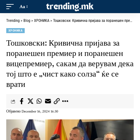
Aa
Trending
>
Blog
>
ХРОНИКА
>
Тошковски: Кривична пријава за поранешен премиер и поранешен вицепремиер, сакам да верувам дека тој што е „чист како солза“ ќе се врати
ХРОНИКА
Тошковски: Кривична пријава за
поранешен премиер и поранешен
вицепремиер, сакам да верувам дека
тој што е „чист како солза“ ќе се
врати
Објавено December 16, 2024 16:30