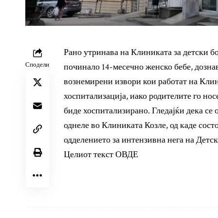
Рано утринава на Клиниката за детски бо
Сподели
починало 14-месечно женско бебе, дознав
вознемирени извори кои работат на Клин
хоспитализација, иако родителите го нос
биде хоспитализирано. Гледајќи дека се 
однеле во Клиниката Козле, од каде сост
одделението за интензивна нега на Детс
Целиот текст
ОВДЕ