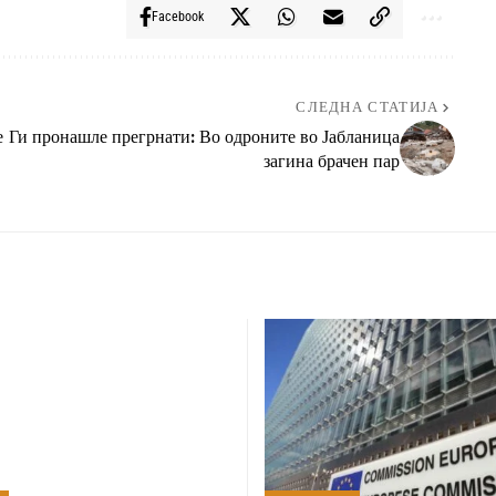
Facebook
СЛЕДНА СТАТИЈА
е
Ги пронашле прегрнати: Во одроните во Јабланица
загина брачен пар