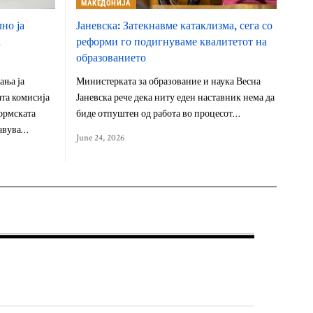
МАКЕДОНИЈА
но ја
Јаневска: Затекнавме катаклизма, сега со
а
реформи го подигнуваме квалитетот на
образованието
ања ја
Министерката за образование и наука Весна
та комисија
Јаневска рече дека ниту еден наставник нема да
ормската
биде отпуштен од работа во процесот…
тавува…
June 24, 2026