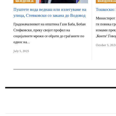
МАКЕДОНИЈА
МАКЕДОНИЈ
Пуштете вода веднаш или излегуваме на
Тошкоски: 
улица, Стевковски со закана до Водовод
Министерот 
Градоначалникот на општина Гази Баба, Бобан
ги повика гр
Стефковски, преку својот профил на
измами прек
социјалните мрежи се обрати до граѓаните по
„Конти“.Гово
однос на…
October 5, 202
July 5, 2025