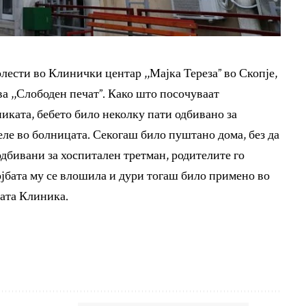
лести во Клинички центар ,,Мајка Тереза” во Скопје,
а ,,Слободен печат”. Како што посочуваат
иката, бебето било неколку пати одбивано за
еле во болницата. Секогаш било пуштано дома, без да
одбивани за хоспитален третман, родителите го
ојбата му се влошила и дури тогаш било примено во
ката Клиника.