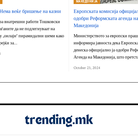
А
МАКЕДОНИЈА
Нема веќе бришење на казни
Европската комисија официјал
одобри Реформската агенда н
за внатрешни работи Тошковски
Македонија
аѓаните да не подлегнуваат на
у „онлајн“ пирамидални шеми како
Министерството за европски праш
рејќи за…
информира јавноста дека Европска
денеска официјално ја одобри Реф
4
Агенда на Македонија, што претс
October 23, 2024