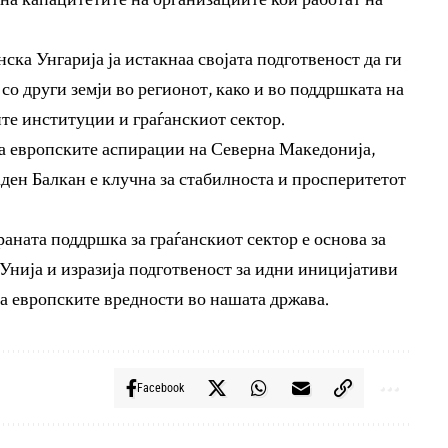
ска Унгарија ја истакнаа својата подготвеност да ги
со други земји во регионот, како и во поддршката на
ите институции и граѓанскиот сектор.
 за европските аспирации на Северна Македонија,
ден Балкан е клучна за стабилноста и просперитетот
раната поддршка за граѓанскиот сектор е основа за
нија и изразија подготвеност за идни иницијативи
а европските вредности во нашата држава.
Facebook