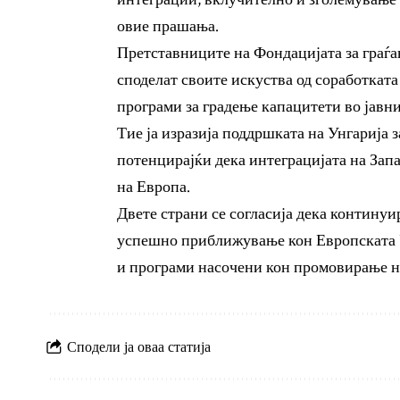
овие прашања.
Претставниците на Фондацијата за граѓан
споделат своите искуства од соработката 
програми за градење капацитети во јавн
Тие ја изразија поддршката на Унгарија
потенцирајќи дека интеграцијата на Запа
на Европа.
Двете страни се согласија дека континуи
успешно приближување кон Европската У
и програми насочени кон промовирање н
Сподели ја оваа статија