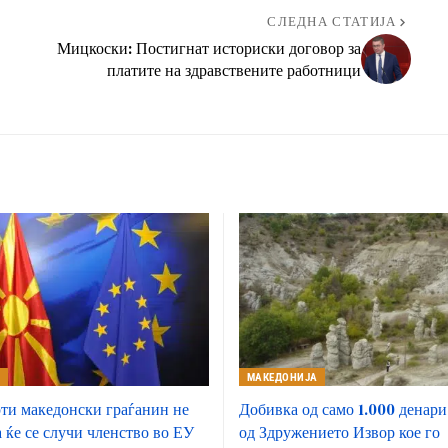
СЛЕДНА СТАТИЈА
Мицкоски: Постигнат историски договор за
платите на здравствените работници
А
МАКЕДОНИЈА
рти македонски граѓанин не
Добивка од само 1.000 денари
а ќе се случи членство во ЕУ
од Здружението Извор кое го