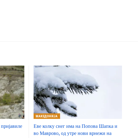
МАКЕДОНИЈА
 пријавиле
Еве колку снег има на Попова Шапка и
во Маврово, од утре нови врнежи на