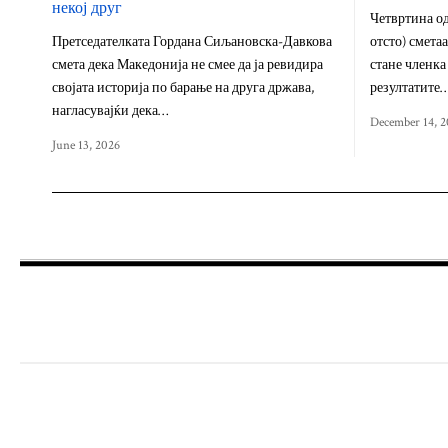
некој друг
Четвртина од
Претседателката Гордана Сиљановска-Давкова
отсто) смета
смета дека Македонија не смее да ја ревидира
стане членка
својата историја по барање на друга држава,
резултатите
нагласувајќи дека…
December 14, 2
June 13, 2026