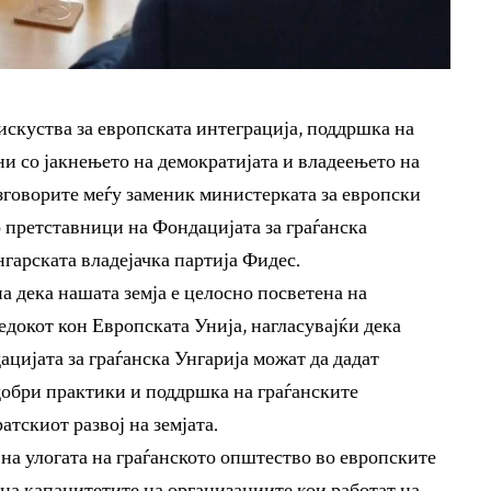
искуства за европската интеграција, поддршка на
и со јакнењето на демократијата и владеењето на
азговорите меѓу заменик министерката за европски
о претставници на Фондацијата за граѓанска
нгарската владејачка партија Фидес.
на дека нашата земја е целосно посветена на
докот кон Европската Унија, нагласувајќи дека
цијата за граѓанска Унгарија можат да дадат
добри практики и поддршка на граѓанските
тскиот развој на земјата.
 на улогата на граѓанското општество во европските
на капацитетите на организациите кои работат на