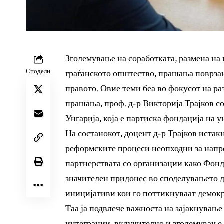
Зголемување на соработката, размена на 
Сподели
граѓанското општество, прашања поврзан
правото. Овие теми беа во фокусот на р
прашања, проф. д-р Викторија Трајков с
Унгарија, која е партиска фондација на у
На состанокот, доцент д-р Трајков истак
реформските процеси неопходни за напре
партнерствата со организации како Фонда
значителен придонес во споделувањето 
иницијативи кои го поттикнуваат демокра
Таа ја подвлече важноста на зајакнување
интеграции, вклучително и зголемување 