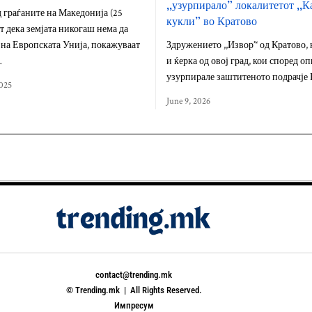
,,узурпирало” локалитетот ,,
 граѓаните на Македонија (25
кукли” во Кратово
ат дека земјата никогаш нема да
 на Европската Унија, покажуваат
Здружението ,,Извор”‘ од Кратово, 
…
и ќерка од овој град, кои според о
узурпирале заштитеното подрачје
025
June 9, 2026
contact@trending.mk
© Trending.mk | All Rights Reserved.
Импресум