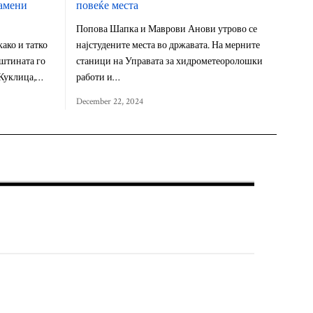
Камени
повеќе места
Попова Шапка и Маврови Анови утрово се
како и татко
најстудените места во државата. На мерните
пштината го
станици на Управата за хидрометеоролошки
 Куклица,…
работи и…
December 22, 2024