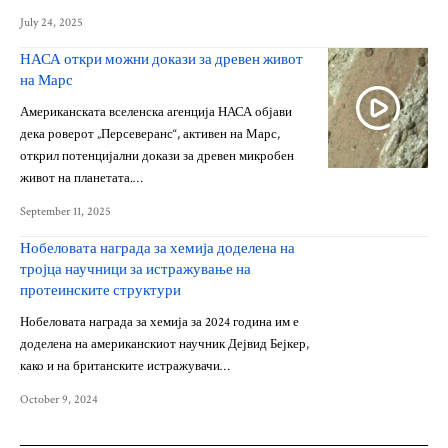
July 24, 2025
НАСА откри можни докази за древен живот
на Марс
Американската вселенска агенција НАСА објави
дека роверот „Персеверанс“, активен на Марс,
открил потенцијални докази за древен микробен
живот на планетата.…
September 11, 2025
Нобеловата награда за хемија доделена на
тројца научници за истражување на
протеинските структури
Нобеловата награда за хемија за 2024 година им е
доделена на американскиот научник Дејвид Бејкер,
како и на британските истражувачи…
October 9, 2024