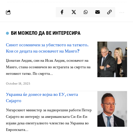
БИ МОЖЕЛО ДА ВЕ ИНТЕРЕСИРА
Синот осомничен за убиството на таткото.
Кои се децата на основачот на Манго?
Џонатан Андик, син на Исак Андик, основачот на
Манго, стана осомничен во истрагата за смртта на
неговиот татко. По смртта…
October 18, 2025
Украина ќе донесе војна во ЕУ, смета
Сијарто
Унгарскиот министер за надворешни работи Петер
Сијарто во интервју за американската Си-Ен-Ен
изјави дека евентуалното членство на Украина во
Европската…