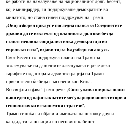
ќе работи на намалување на националниот долг. Бесент,
кој е милијардер, ги поддржуваше демократите во
минатото, но стана силен поддржувач на Трамп.
„Овој изборен циклус е последна шанса за Соединетите
држави да се извлечат од планината долгови без да
станат некаква социјалистичка демократија во
европски стил“, изјави тој за Блумберг во август.
Скот Бесент го поддржува планот на Трамп за
зголемување на даночните олеснувања и рече дека
тарифите под втората администрација на Трамп
првенствено ќе бидат насочени кон Кина.
Во својата изјава Трамп рече:
„Скот ужива широка почит
како еден од најистакнатите меѓународни инвеститори и
геополитички и економски стратези“.
Трамп синоќа ги објави и имињата на неколку други
кандидати за позиции во неговиот кабинет.