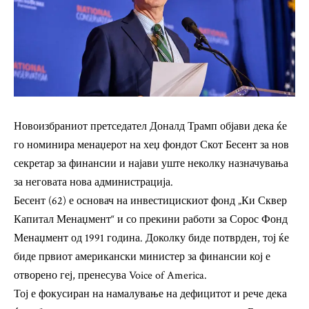
Новоизбраниот претседател Доналд Трамп објави дека ќе
го номинира менаџерот на хеџ фондот Скот Бесент за нов
секретар за финансии и најави уште неколку назначувања
за неговата нова администрација.
Бесент (62) е основач на инвестицискиот фонд „Ки Сквер
Капитал Менаџмент“ и со прекини работи за Сорос Фонд
Менаџмент од 1991 година. Доколку биде потврден, тој ќе
биде првиот американски министер за финансии кој е
отворено геј, пренесува Voice of America.
Тој е фокусиран на намалување на дефицитот и рече дека