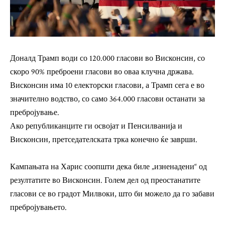
Доналд Трамп води со 120.000 гласови во Висконсин, со
скоро 90% преброени гласови во оваа клучна држава.
Висконсин има 10 електорски гласови, а Трамп сега е во
значително водство, со само 364.000 гласови останати за
пребројување.
Ако републиканците ги освојат и Пенсилванија и
Висконсин, претседателската трка конечно ќе заврши.
Кампањата на Харис соопшти дека биле „изненадени“ од
резултатите во Висконсин. Голем дел од преостанатите
гласови се во градот Милвоки, што би можело да го забави
пребројувањето.