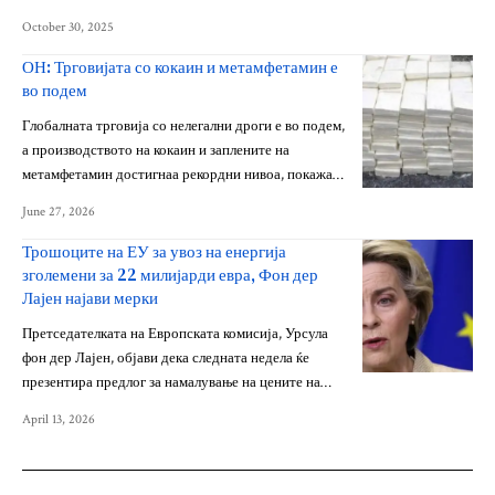
October 30, 2025
ОН: Трговијата со кокаин и метамфетамин е
во подем
Глобалната трговија со нелегални дроги е во подем,
а производството на кокаин и заплените на
метамфетамин достигнаа рекордни нивоа, покажа…
June 27, 2026
Трошоците на ЕУ за увоз на енергија
зголемени за 22 милијарди евра, Фон дер
Лајен најави мерки
Претседателката на Европската комисија, Урсула
фон дер Лајен, објави дека следната недела ќе
презентира предлог за намалување на цените на…
April 13, 2026