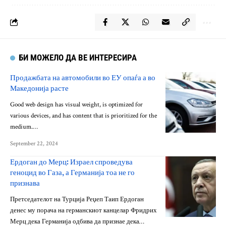
БИ МОЖЕЛО ДА ВЕ ИНТЕРЕСИРА
Продажбата на автомобили во ЕУ опаѓа а во
Македонија расте
Good web design has visual weight, is optimized for
various devices, and has content that is prioritized for the
medium.…
September 22, 2024
Ердоган до Мерц: Израел спроведува
геноцид во Газа, а Германија тоа не го
признава
Претседателот на Турција Реџеп Таип Ердоган
денес му порача на германскиот канцелар Фридрих
Мерц дека Германија одбива да признае дека…