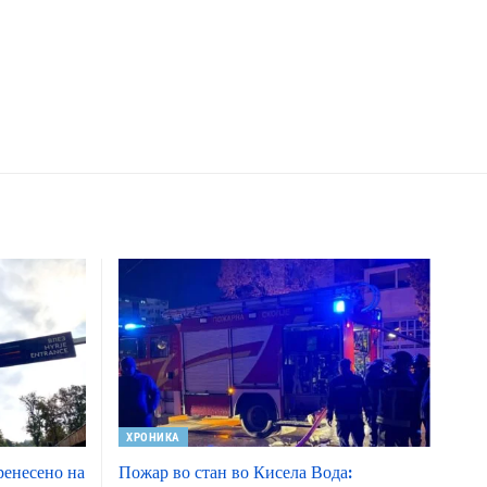
ХРОНИКА
ренесено на
Пожар во стан во Кисела Вода: