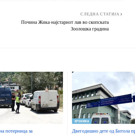
СЛЕДНА СТАТИЈА
Почина Жика-најстариот лав во скопската
Зоолошка градина
ХРОНИКА
а потерница за
Двегодишно дете од Битола п