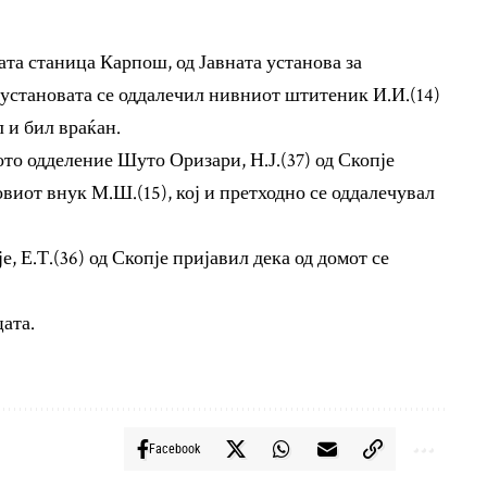
ката станица Карпош, од Јавната установа за
 установата се оддалечил нивниот штитеник И.И.(14)
л и бил враќан.
ото одделение Шуто Оризари, Н.Ј.(37) од Скопје
овиот внук М.Ш.(15), кој и претходно се оддалечувал
е, Е.Т.(36) од Скопје пријавил дека од домот се
ата.
Facebook