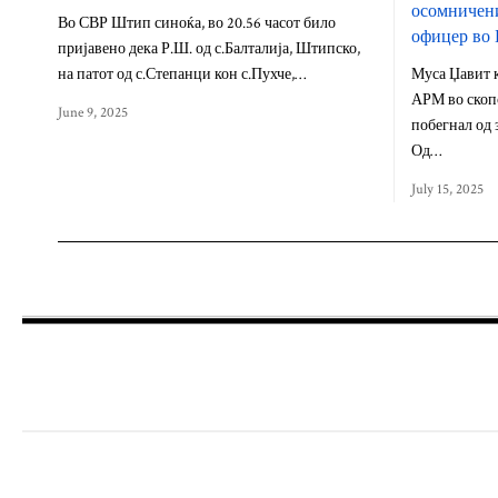
осомничени
Во СВР Штип синоќа, во 20.56 часот било
офицер во
пријавено дека Р.Ш. од с.Балталија, Штипско,
на патот од с.Степанци кон с.Пухче,…
Муса Џавит к
АРМ во скоп
June 9, 2025
побегнал од 
Од…
July 15, 2025