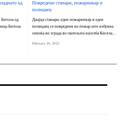
ападнато од
Повредени станари, пожарникар и
полицаец
Р Битола од
Двајца станари, еден пожарникар и еден
ница Битола
полицаец се повредени во пожар што избувна
синоќа во зграда во скопската населба Кисела…
February 20, 2025