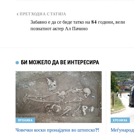
ПРЕТХОДНА СТАТИЈА
Забавно е да се биде татко на 84 години, вели
познатиот актер Ал Пачино
БИ МОЖЕЛО ДА ВЕ ИНТЕРЕСИРА
ХРОНИКА
ХРОНИКА
Човечки коски пронајдени во штипско?!
Меѓународн