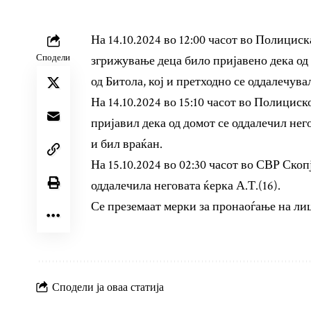
На 14.10.2024 во 12:00 часот во Полицис
Сподели
згрижување деца било пријавено дека од
од Битола, кој и претходно се оддалечува
На 14.10.2024 во 15:10 часот во Полициск
пријавил дека од домот се оддалечил нег
и бил враќан.
На 15.10.2024 во 02:30 часот во СВР Скопј
оддалечила неговата ќерка А.Т.(16).
Се преземаат мерки за пронаоѓање на лиц
Сподели ја оваа статија