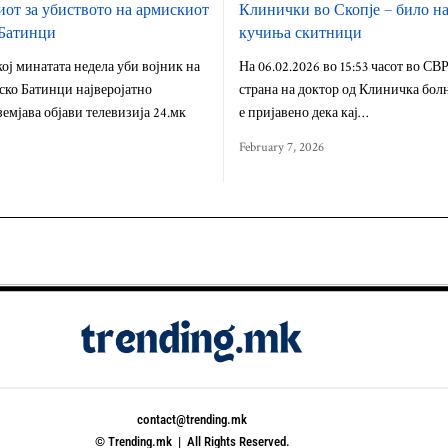
от за убиството на армискиот
Клинички во Скопје – било н
 Батинци
кучиња скитници
ој минатата недела уби војник на
На 06.02.2026 во 15:53 часот во СВ
ско Батинци најверојатно
страна на доктор од Клиничка бол
земјава објави телевизија 24.мк
е пријавено дека кај…
February 7, 2026
contact@trending.mk
© Trending.mk | All Rights Reserved.