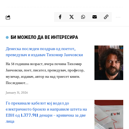
БИ МОЖЕЛО ДА ВЕ ИНТЕРЕСИРА
Денеска последен поздрав од поетот,
преведувач и издавач Тихомир Јанчовски
На 58 годишна возраст, вчера почина Тихомир
Јанчовски, поет, писател, преведувач, професор,
музичар, издавач, автор на над триесет книги.
Последниот…
January 31, 2026
Го прекинале кабелот кој водел до
електричното броило и направиле штета на
ЕВН од 1.377.911 денари – кривична за две
лица