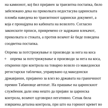
на камионот, кој бил пријавен за транзитна постапка, било
забележано дека на приколката недостасува царинската
пломба наведена во транзитниот царински документ, а
која е пронајдена во кабината на возилото. Согласно
законските прписи, привремено се задржани влекачот,
приколката и стоката, а против возачот ќе биде поведена
соодветна постапка.
Опрема за потстрижување и производи за нега на коса
опрема за потстрижување и производи за нега на коса,
откриени при контрола на товарно возило со македонски
регистарски таблички, управувано од македонски
државјанин, пријавено за влез во државата на граничниот
премин Табановце автопат. На прашање на царинскиот
службеник дали има нешто да пријави за царинска
контрола, возачот одговорил негативно. Сепак била
извршена детална контрола, при што на горниот кревет во