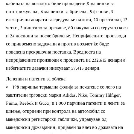
кабината на возилото биле пронајдени 8 машинки за
потстрижување, 6 машинки за бричење, 5 фенови, 3
електрични апарати за средување на коса, 20 престилки, 12
четки, 2 пиштило за прскање, 60 пакувања со серум за коса
и 24 лосиони за после бричење. Непријавените производи
се привремено задржани а против возачот ќе биде
поведена прекршочна постапка. Вредноста на
непријавените производи е проценета на 232.615 денари а
избегнатите давачки инесуваат 57.415 денари.
Лепенки и патенти за облека
198 парчиња термална фолија за печатење со лого на
заштитени трговски марки Adidas, Nike, Tommy Hilfiger,
Puma, Reebok и Gucci, и 1.000 парчиња патенти и ленти за
шиење, откриени при контрола на автомобил со
македонски регистарски таблички, управуван од
македонски државјанин, пријавен за влез во државата на