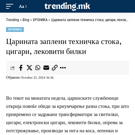
Aa
Trending
>
Blog
>
ХРОНИКА
>
Царината заплени техничка стока, цигари, лековити билки
ХРОНИКА
Царината заплени техничка стока,
цигари, лековити билки
Објавено October 21, 2024 16:36
Во текот на минатата недела, царинските службеници
открија повеќе обиди за криумчарење разна стока, при што
привремено се задржани трансформатори за светилки,
цигари, електронски цигари, лековити билки, опрема за
потстрижување, производи за нега на коса, лепенки и