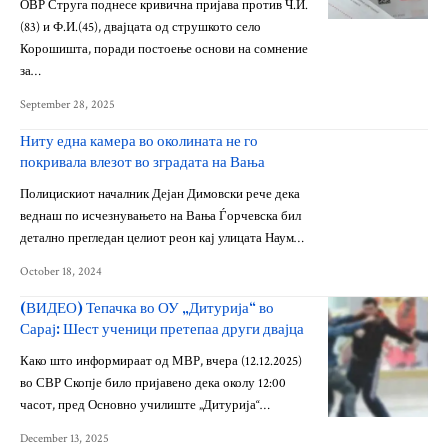
ОВР Струга поднесе кривична пријава против Ч.И.
(83) и Ф.И.(45), двајцата од струшкото село
Корошишта, поради постоење основи на сомнение
за…
September 28, 2025
Ниту една камера во околината не го
покривала влезот во зградата на Вања
Полицискиот началник Дејан Димовски рече дека
веднаш по исчезнувањето на Вања Ѓорчевска бил
детално прегледан целиот реон кај улицата Наум…
October 18, 2024
(ВИДЕО) Тепачка во ОУ „Дитурија“ во
Сарај: Шест ученици претепаа други двајца
Како што информираат од МВР, вчера (12.12.2025)
во СВР Скопје било пријавено дека околу 12:00
часот, пред Основно училиште „Дитурија“…
December 13, 2025