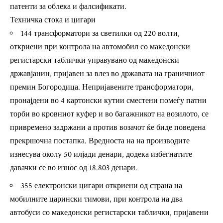
патенти за облека и фалсификати.
Техничка стока и цигари
144 трансформатори за светилки од 220 волти,
откриени при контрола на автомобил со македонски
регистарски таблички управувано од македонски
државјанин, пријавен за влез во државата на граничниот
премин Богородица. Непријавените трансформатори,
пронајдени во 4 картонски кутии сместени помеѓу патни
торби во кровниот куфер и во багажникот на возилото, се
привремено задржани а против возачот ќе биде поведена
прекршочна постапка. Вредноста на на производите
изнесува околу 50 илјади денари, додека избегнатите
давачки се во износ од 18.803 денари.
355 електронски цигари откриени од страна на
мобилните царински тимови, при контрола на два
автобуси со македонски регистарски таблички, пријавени