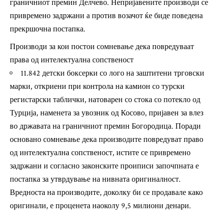
граничниот премин Делчево. Непријавените производи се
привремено задржани а против возачот ќе биде поведена
прекршочна постапка.
Производи за кои постои сомневање дека повредуваат
права од интелектуална сопственост
11.842 детски боксерки со лого на заштитени трговски
марки, откриени при контрола на камион со турски
регистарски таблички, натоварен со стока со потекло од
Турција, наменета за увозник од Косово, пријавен за влез
во државата на граничниот премин Богородица. Поради
основано сомневање дека производите повредуват право
од интелектуална сопственост, истите се привремено
задржани и согласно законските проиписи започпната е
постапка за утврдување на нивната оригиналност.
Вредноста на производите, доколку би се продавале како
оригинали, е проценета наоколу 9,5 милиони денари.