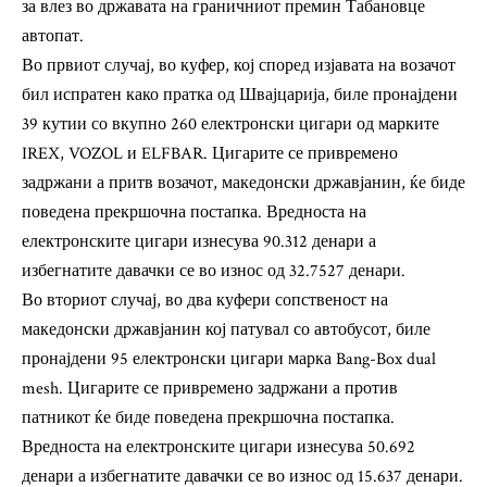
за влез во државата на граничниот премин Табановце
автопат.
Во првиот случај, во куфер, кој според изјавата на возачот
бил испратен како пратка од Швајцарија, биле пронајдени
39 кутии со вкупно 260 електронски цигари од марките
IREX, VOZOL и ELFBAR. Цигарите се привремено
задржани а притв возачот, македонски државјанин, ќе биде
поведена прекршочна постапка. Вредноста на
електронските цигари изнесува 90.312 денари а
избегнатите давачки се во износ од 32.7527 денари.
Во вториот случај, во два куфери сопственост на
македонски државјанин кој патувал со автобусот, биле
пронајдени 95 електронски цигари марка Bang-Box dual
mesh. Цигарите се привремено задржани а против
патникот ќе биде поведена прекршочна постапка.
Вредноста на електронските цигари изнесува 50.692
денари а избегнатите давачки се во износ од 15.637 денари.