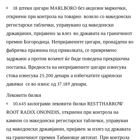
18 штеки цигари MARLBORO без акцизни маркички,
откриени при контрола на товарно возило со македонски
регистарски таблички, управувано од македонски
државјанин, пријавено за влез во државата на граничниот
премин Богородица. Непријавените цигари, пронајдени во
фабричка празнина под приколката, се привремено
задржани а против возачот ќе биде поведена прекршочна
постапка. Вредноста на непријавените цигари изнесува
стока изнесува 25.200 денари а избегнатите царински
давачки се во износ од 37.189 денари.
Лековити билки
10.645 килограми лековити билки RESTTHARROW
ROOT RADIX ONONIDIS, откриени при контрола на
камион со македонски регистарски таблички, управуван
од македонски државјанин, пријавен за излез од државата
на граничниот премин Табановце автопат. При контрола