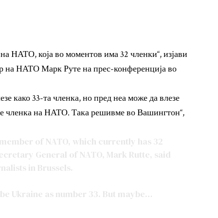
 на НАТО, која во моментов има 32 членки“, изјави
ар на НАТО Марк Руте на прес-конференција во
зе како 33-та членка, но пред неа може да влезе
иде членка на НАТО. Така решивме во Вашингтон“,
h member of NATO, which currently has 32
ecretary General of NATO, Mark Rutte, said
alists in Brussels.
ll be Ukraine as number 33. But maybe…