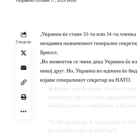
Објавено October 17, 2024 16:00
„Украина ќе стане 33-та или 34-та членка
Сподели
неодамна назначениот генерален секрет
Брисел.
„Во моментов се чини дека Украина ќе вле
некој друг. Но, Украина во иднина ќе б
изјави генералниот секретар на НАТО.
◾️Ukraine will become 33rd or 34t
members, the recently appointed S
during a press conference with journ
"At the moment, it seems that it wi
pic.twitter.com/3r2hGCig9Z