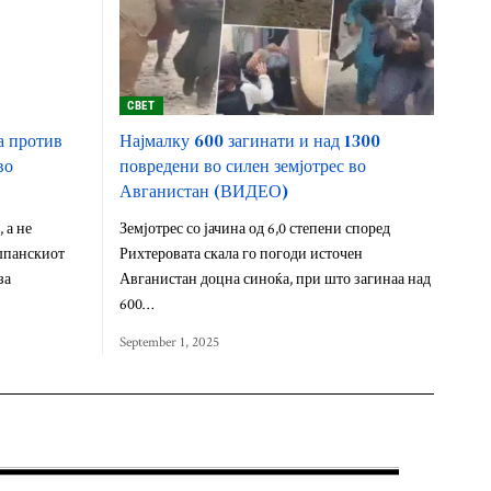
СВЕТ
а против
Најмалку 600 загинати и над 1300
во
повредени во силен земјотрес во
Авганистан (ВИДЕО)
 а не
Земјотрес со јачина од 6,0 степени според
шпанскиот
Рихтеровата скала го погоди источен
за
Авганистан доцна синоќа, при што загинаа над
600…
September 1, 2025