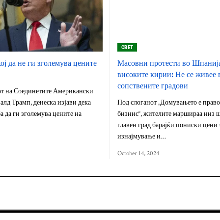
СВЕТ
ој да не ги зголемува цените
Масовни протести во Шпаниј
високите кирии: Не се живее 
сопствените градови
от на Соединетите Американски
лд Трамп, денеска изјави дека
Под слоганот „Домувањето е право,
ба да ги зголемува цените на
бизнис“, жителите маршираа низ 
главен град барајќи пониски цени 
изнајмување и…
October 14, 2024