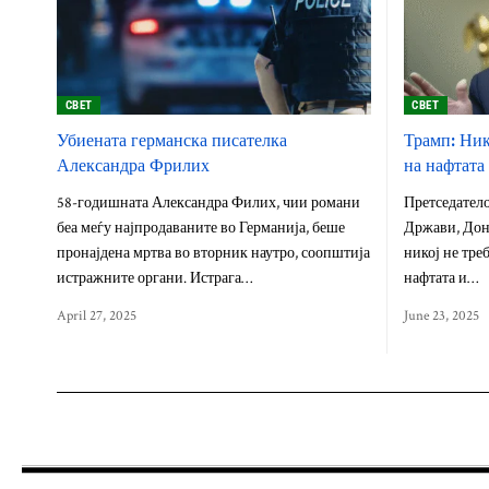
СВЕТ
СВЕТ
Убиената германска писателка
Трамп: Ник
Александра Фрилих
на нафтата
58-годишната Александра Филих, чии романи
Претседател
беа меѓу најпродаваните во Германија, беше
Држави, Дона
пронајдена мртва во вторник наутро, соопштија
никој не тре
истражните органи. Истрага…
нафтата и…
April 27, 2025
June 23, 2025