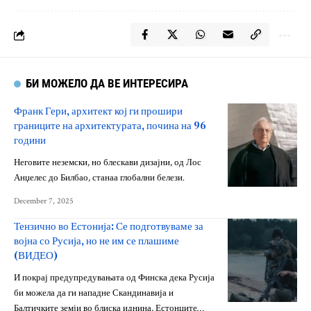
БИ МОЖЕЛО ДА ВЕ ИНТЕРЕСИРА
Франк Гери, архитект кој ги прошири
границите на архитектурата, почина на 96
години
Неговите неземски, но блескави дизајни, од Лос
Анџелес до Билбао, станаа глобални белези.
December 7, 2025
Тензично во Естонија: Се подготвуваме за
војна со Русија, но не им се плашиме
(ВИДЕО)
И покрај предупредувањата од Финска дека Русија
би можела да ги нападне Скандинавија и
Балтичките земји во блиска иднина, Естонците…