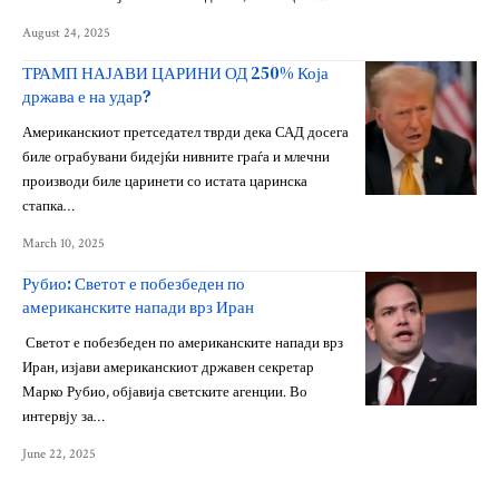
August 24, 2025
ТРАМП НАЈАВИ ЦАРИНИ ОД 250% Која
држава е на удар?
Американскиот претседател тврди дека САД досега
биле ограбувани бидејќи нивните граѓа и млечни
производи биле царинети со истата царинска
стапка…
March 10, 2025
Рубио: Светот е побезбеден по
американските напади врз Иран
Светот е побезбеден по американските напади врз
Иран, изјави американскиот државен секретар
Марко Рубио, објавија светските агенции. Во
интервју за…
June 22, 2025