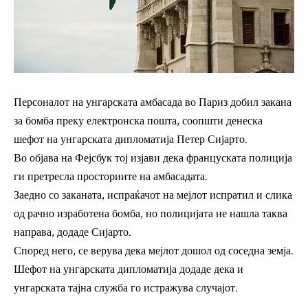
Персоналот на унгарската амбасада во Париз добил закана
за бомба преку електронска пошта, соопшти денеска
шефот на унгарската дипломатија Петер Сијарто.
Во објава на Фејсбук тој изјави дека француската полиција
ги претресла просториите на амбасадата.
Заедно со заканата, испраќачот на мејлот испратил и слика
од рачно изработена бомба, но полицијата не нашла таква
направа, додаде Сијарто.
Според него, се верува дека мејлот дошол од соседна земја.
Шефот на унгарската дипломатија додаде дека и
унгарската тајна служба го истражува случајот.