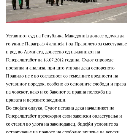
Уставниот суд на Република Македонија донесе одлука да
го укине Параграф 4 алинеја 1 од Правилото за сместување
и ред во Армијата, донесено од началникот на
Генералштабот на 16.07.2012 година. Судот спроведе
постапка и анализа, при што утврди дека оспореното
Правило не е во согласност со темелните вредности на
уставниот поредок, особено со основните слободи и права
на човекот, како и со Законот за правна положба на
црквата и верските заедници.
Во својата одлука, Судот истакна дека началникот на
Генералштабот пречекорил свои законски овластувања и
се ставил во улога на законодавец, бидејќи условите за
остварување на правото на слободно вршење на верски