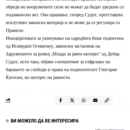
обреди во вооружените сили не можат да бидат уредени со
подзаконски акт. Ова прашање, според Судот, претставува
исклучиво законска материја и не може да се регулира со
Правило.
Иницијативата за укинување на одредбата беше поднесена
од Исамудин Османлиу, законски застапник на
Здружението за развој „Млади за јавен интерес” од Дебар.
Судот, исто така, објави соопштение за отфрлање на
барањето за слободи и права на подносителот Глигорие
Ќатоски, во интерес на јавноста.
БИ МОЖЕЛО ДА ВЕ ИНТЕРЕСИРА