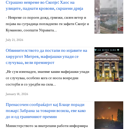
Страшно невреме во Скопје: Хаос на
улиците, паднати кровови, скршени дрвја
- Невреме со пороен дожд, грмежи, силен ветер и
појава на суградица попладнево ги зафати Скопје и
Куманово, соопшти Управата…
July 21, 2026
Обвинителството да постапи по изјавите на
хирургот Митрев, мафијашки упади се
случуваа, вели премиерот
„Не сум изненаден, знаевме какви мафијашки упади
се случуваа, особено кога се носеа вонредни
состојби и со уредби на сила…
January 18, 2026
Пренасочен сообраќајот кај Блаце поради
пожар: Забрана за товарни возила, еве како
до и од граничниот премин
Министерството за внатрешни работи информира