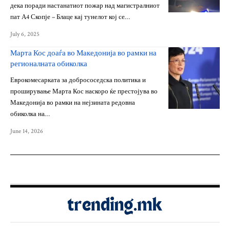
дека поради настанатиот пожар над магистралниот
пат А4 Скопје – Блаце кај тунелот кој се…
July 6, 2025
Марта Кос доаѓа во Македонија во рамки на
регионалната обиколка
Еврокомесарката за добрососедска политика и
проширување Марта Кос наскоро ќе престојува во
Македонија во рамки на нејзината редовна
обиколка на…
June 14, 2026