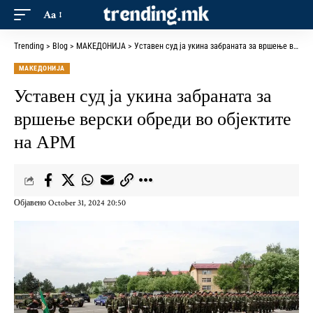
Aa
Trending
>
Blog
>
МАКЕДОНИЈА
>
Уставен суд ја укина забраната за вршење верски обреди во објектите на АРМ
МАКЕДОНИЈА
Уставен суд ја укина забраната за
вршење верски обреди во објектите
на АРМ
Објавено October 31, 2024 20:50