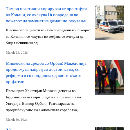
Тим од пластични хирирурзи ќе престојува
во Кочани, се очекува 16 повредени во
пожарот да заминат на домашно лекување
Шеснаесет пациенти кои беа повредени во пожарот
во Кочани и се лекуваа во земјава се очекува да
бидат испишани од…
March 25, 2025
Мицкоски на средба со Орбан: Македонија
продолжува напред со достоинство, со
реформи и со поддршка од вистинските
пријатели
Премиерот Христијан Микоски денеска во
Будимпешта оствари средба со премиерот на
Унгарија, Виктор Орбан. -Разговаравме за
продлабочување на економската соработка,…
March 30, 2026