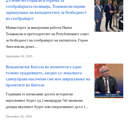
23 нови мотоцикли и опрема за
сообраќајната полиција, Тошковски најави
зајакнување на капацитетите за безбедност
во сообраќајот
Министерот за внатрешни работи Панче
Тошковски и претседателот на Републичкиот совет
за безбедност на сообраќајот на патиштата, Горан
Ангеловски денес…
September 10, 2025
Коњановски: Битола во моментов е едно
големо градилиште, заедно со локалната
самоуправа насочени сме кон завршување на
проектите во Битола
Годинава го изгласавме досега историски
најголемиот буџет од 2 милијарди 760 милиони
денари вкупниот буџет или оперативниот дел е 1…
December 28, 2024