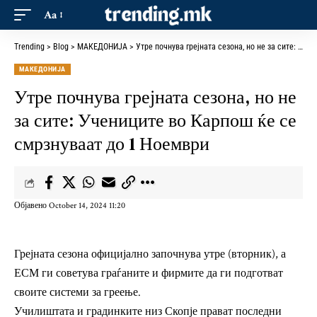
Aa
Trending
>
Blog
>
МАКЕДОНИЈА
>
Утре почнува грејната сезона, но не за сите: Учениците во Карпош ќе се смрзнуваат до 1 Ноември
МАКЕДОНИЈА
Утре почнува грејната сезона, но не
за сите: Учениците во Карпош ќе се
смрзнуваат до 1 Ноември
Објавено October 14, 2024 11:20
Грејната сезона официјално започнува утре (вторник), а
ЕСМ ги советува граѓаните и фирмите да ги подготват
своите системи за греење.
Училиштата и градинките низ Скопје прават последни