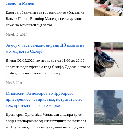
сведочи Манев
Еден од обвинетите за грозоморните убиства на
Вања и Панче, Велибор Манев денеска даваше
исказ во Кривичен суд за тоа…
March 12, 2025
За осум часа санкционирани 113 возачи на
мотоцикл во Скопје
Вчера (02.05.2026) во периодот од 12:00 до 20:00
часот на подрачјето на град Скопје, Одделението за
безбедност на патниот сообраќај…
May 3, 2026
Мицкоски: За пожарот во Трубарево
приведени се четири лица, истрагата е во
тек, преземени се сите мерки
Премиерот Христијан Мицкоски апелира да се
следат препораките од институциите по пожарот
во Трубарево, по чие избувнување потврди дека