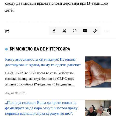
околу два месеци вршел полови дејствија врз 13–годишно
дете.
БИ МОЖЕЛО ДА ВЕ ИНТЕРЕСИРА
Расте агресивноста кај младите: Истепале
доставувач на храна, па му го одзеле ранецот
На 29.08.2025 во 18:20 часот во село Визбегово,
скопско, полициски службеници од СВР Скопје
лишиле од слобода 17-годишен и 15-годишен…
August 30, 2025
„Палчо ја сликаше Вања да прати слики на
фамилијата за да бара откуп, и потоа преку
перница веднаш испука куршум во неа“,