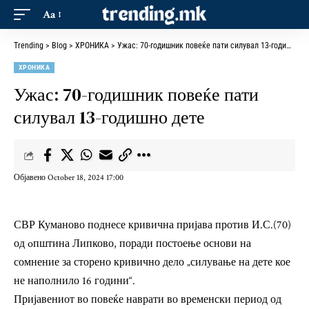
Aa
Trending
>
Blog
>
ХРОНИКА
>
Ужас: 70-годишник повеќе пати силувал 13-годишно дете
ХРОНИКА
Ужас: 70-годишник повеќе пати
силувал 13-годишно дете
Објавено October 18, 2024 17:00
СВР Куманово поднесе кривична пријава против И.С.(70)
од oпштина Липково, поради постоење основи на
сомнение за сторено кривично дело „силување на дете кое
не наполнило 16 години“.
Пријавениот во повеќе наврати во временски период од