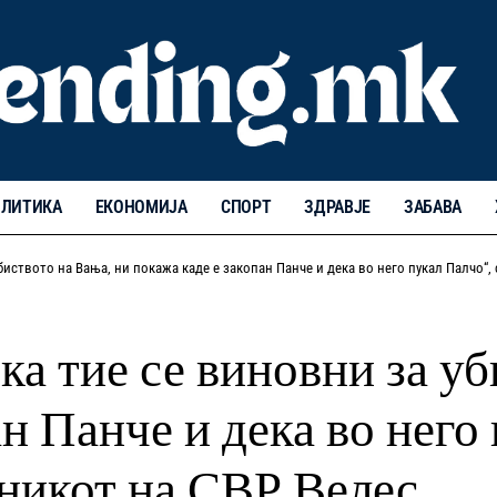
ЛИТИКА
ЕКОНОМИЈА
СПОРТ
ЗДРАВЈЕ
ЗАБАВА
биството на Вања, ни покажа каде е закопан Панче и дека во него пукал Палчо“
ка тие се виновни за уб
н Панче и дека во него
лникот на СВР Велес