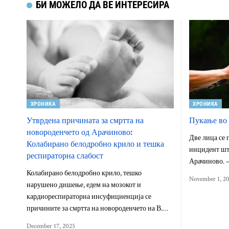
БИ МОЖЕЛО ДА ВЕ ИНТЕРЕСИРА
ХРОНИКА
ХРОНИКА
Утврдена причината за смртта на
Пукање во 
новороденчето од Арачиново:
Две лица се 
Колабирано белодробно крило и тешка
инцидент што
респираторна слабост
Арачиново. –
Колабирано белодробно крило, тешко
November 1, 2
нарушено дишење, едем на мозокот и
кардиореспираторна инсуфициенција се
причините за смртта на новороденчето на В.…
December 17, 2025