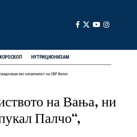
ХОРОСКОП
НУТРИЦИОНИЗАМ
, сведочеше екс началникот на СВР Велес
иството на Вања, ни
 пукал Палчо“,