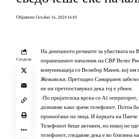
Објавено October 16, 2024 16:10
На денешното рочиште за убиствата на 
Сподели
поранешниот началник на СВР Велес Рис
комуникација со Велибор Манев, кој им 
Жежовски. Претходно Самарџиев забележа
не ни претпоставувал дека тој е убиен.
-По пријателска врска со А1 операторот,
дознавме како зрачи телефонот. Потоа ба
пронаоѓање на лица. И ќерката на Панче 
Телефонот беше активен, но никој не одг
телефонот, гледавме дека е во близина 