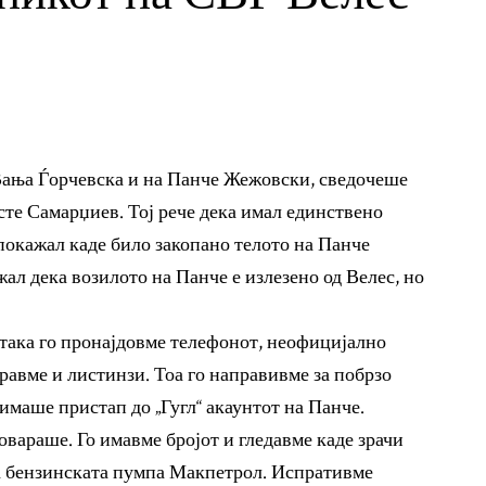
Вања Ѓорчевска и на Панче Жежовски, сведочеше
те Самарџиев. Тој рече дека имал единствено
покажал каде било закопано телото на Панче
л дека возилото на Панче е излезено од Велес, но
 така го пронајдовме телефонот, неофицијално
равме и листинзи. Тоа го направивме за побрзо
имаше пристап до „Гугл“ акаунтот на Панче.
овараше. Го имавме бројот и гледавме каде зрачи
на бензинската пумпа Макпетрол. Испративме