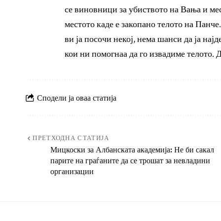
се виновници за убиството на Вања и мес
местото каде е закопано телото на Панче
ви ја посочи некој, нема шанси да ја на
кои ни помогнаа да го извадиме телото. 
Сподели ја оваа статија
ПРЕТХОДНА СТАТИЈА
Мицкоски за Албанската академија: Не би сакал
парите на граѓаните да се трошат за невладини
организации