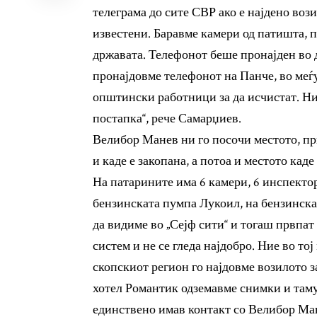
телеграма до сите СВР ако е најдено воз
известени. Баравме камери од патишта, 
државата. Телефонот беше пронајден во д
пронајдовме телефонот на Панче, во меѓ
општински работници за да исчистат. Ни
постапка“, рече Самарџиев.
Велибор Манев ни го посочи местото, пр
и каде е закопана, а потоа и местото кад
На патарините има 6 камери, 6 инспектор
бензинската пумпа Лукоил, на бензинска
да видиме во „Сејф сити“ и тогаш првпат 
систем и не се гледа најдобро. Ние во то
скопскиот регион го најдовме возилото з
хотел Романтик одземавме снимки и таму 
единствено имав контакт со Велибор Мане