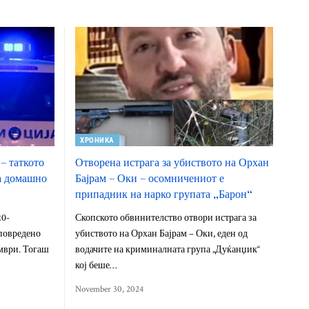
ХРОНИКА
 – таткото
Отворена истрага за убиството на Орхан
на домашно
Бајрам – Оки – осомничениот е
припадник на нарко групата „Барон“
20-
Скопското обвинителство отвори истрага за
повредено
убиството на Орхан Бајрам – Оки, еден од
мври. Тогаш
водачите на криминалната група „Дуќанџик“
кој беше…
November 30, 2024