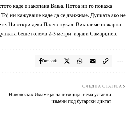
тото каде е закопана Вања. Потоа нѝ го покажа
. Тој ни кажуваше каде да се движиме. Дупката ако не
јдете. Ни откри дека Палчо пукал. Викнавме пожарна
Дупката беше голема 2-3 метри, изјави Самарџиев.
Facebook
СЛЕДНА СТАТИЈА
Николоски: Имаме јасна позиција, нема уставни
измени под бугарски диктат