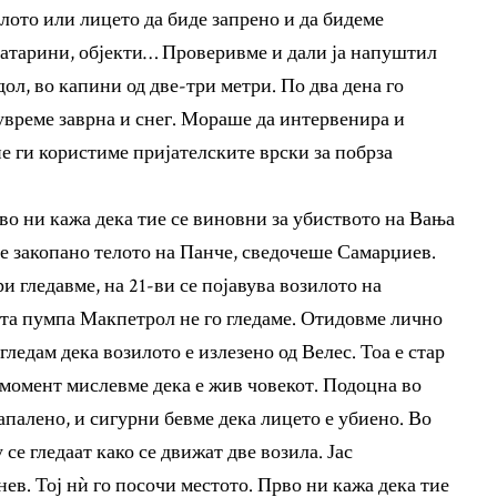
илото или лицето да биде запрено и да бидеме
патарини, објекти… Проверивме и дали ја напуштил
ол, во капини од две-три метри. По два дена го
увреме заврна и снег. Мораше да интервенира и
е ги користиме пријателските врски за побрза
во ни кажа дека тие се виновни за убиството на Вања
е е закопано телото на Панче, сведочеше Самарџиев.
и гледавме, на 21-ви се појавува возилото на
та пумпа Макпетрол не го гледаме. Отидовме лично
гледам дека возилото е излезено од Велес. Тоа е стар
ј момент мислевме дека е жив човекот. Подоцна во
апалено, и сигурни бевме дека лицето е убиено. Во
се гледаат како се движат две возила. Јас
в. Тој нѝ го посочи местото. Прво ни кажа дека тие