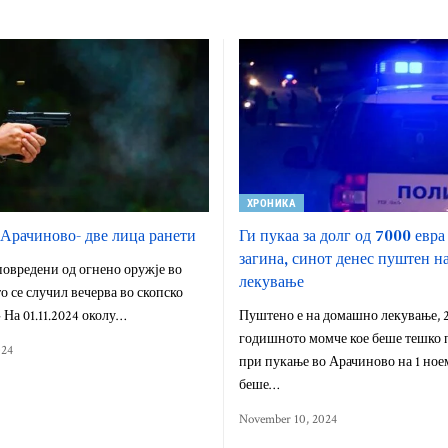
ХРОНИКА
Арачиново- две лица ранети
Ги пукаа за долг од 7000 евра
загина, синот денес пуштен 
повредени од огнено оружје во
лекување
 се случил вечерва во скопско
 На 01.11.2024 околу…
Пуштено е на домашно лекување, 
годишното момче кое беше тешко 
024
при пукање во Арачиново на 1 ное
беше…
November 10, 2024