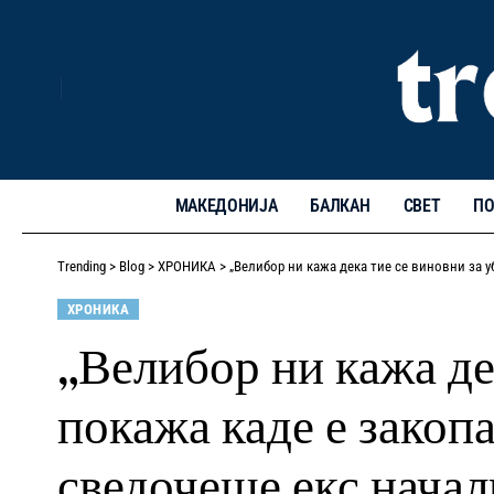
МАКЕДОНИЈА
БАЛКАН
СВЕТ
ПО
Trending
>
Blog
>
ХРОНИКА
>
„Велибор ни кажа дека тие се виновни за у
ХРОНИКА
„Велибор ни кажа де
покажа каде е закопа
сведочеше екс нача