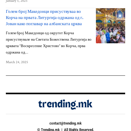
January 5, 2025
Голем број Македонци присуствуваа во
Корча на првата Литургија одржана од г.
Јован како поглавар на албанската црква
Голем број Македонци од округот Корча
присуствувале на Светата Божествена Литургија во
црквата “Воскресение Христово” во Корча, прва
одржана од…
March 24, 2025
contact@trending.mk
© Trending.mk | All Rights Reserved.