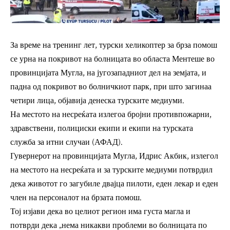
За време на тренинг лет, турски хеликоптер за брза помош
се урна на покривот на болницата во областа Ментеше во
провинцијата Мугла, на југозападниот дел на земјата, и
падна од покривот во болничкиот парк, при што загинаа
четири лица, објавија денеска турските медиуми.
На местото на несреќата излегоа бројни противпожарни,
здравствени, полициски екипи и екипи на турската
служба за итни случаи (АФАД).
Гувернерот на провинцијата Мугла, Идрис Акбик, излегол
на местото на несреќата и за турските медиуми потврдил
дека животот го загубиле двајца пилоти, еден лекар и еден
член на персоналот на брзата помош.
Тој изјави дека во целиот регион има густа магла и
потврди дека „нема никакви проблеми во болницата по