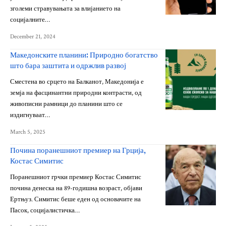
зголеми стравувањата за влијанието на
социјалните…
December 21, 2024
Македонските планини: Природно богатство
што бара заштита и одржлив развој
Сместена во срцето на Балканот, Македонија е
земја на фасцинантни природни контрасти, од
живописни рамници до планини што се
издигнуваат…
March 5, 2025
Почина поранешниот премиер на Грција,
Костас Симитис
Поранешниот грчки премиер Костас Симитис
почина денеска на 89-годишна возраст, објави
Ертњуз. Симитис беше еден од основачите на
Пасок, социјалистичка…