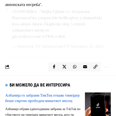
авионската несреќа“.
#SONDAKİKA
– Muğla Eğitim ve Araştırma
Hastanesi'ne çarpan bir helikopter, yakınındaki
boş alana düştü. Ekiplerin olay yerinde
çalışmaları sürüyor.
pic.twitter.com/wTR8co3fsL
— Habertürk TV (@HaberturkTV)
December 22, 2024
БИ МОЖЕЛО ДА ВЕ ИНТЕРЕСИРА
Албанија го забрани ТикТок откако тинејџер
беше смртно прободен минатиот месец
Албанија објави едногодишна забрана за TikTok по
убиството на тинејџер минатиот месец, што ги