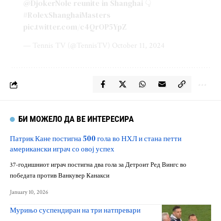
@DjokerNole
reunite in Shanghai 👇
#RolexShanghaiMasters
pic.twitter.com/c4QrOP5YpZ
— Tennis TV (@TennisTV)
October 11, 2024
БИ МОЖЕЛО ДА ВЕ ИНТЕРЕСИРА
Патрик Кане постигна 500 гола во НХЛ и стана петти
американски играч со овој успех
37-годишниот играч постигна два гола за Детроит Ред Вингс во
победата против Ванкувер Канакси
January 10, 2026
Мурињо суспендиран на три натпревари