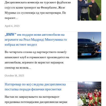
Дисциплинската комисија на турскиот фудбалски
сојуз го казни тренерот на Фенербахче, Жозе
Мурињо со суспензија од три натпревари. По
поразот…
April 6, 2025
„BMW“ им подари нови автомобили на
играчите на Реал Мадрид: Многумина го
избраа истиот модел
Во четвртата сезона од партнерството помеѓу
шпанскиот клуб и германскиот производител на
автомобили, играчите ќе користат најширок
спектар на возила…
October 18, 2025
Натпревар по кој следува дисциплинска
постапка поради физички пресметки
Настан по завршувањето на натпреварот
предизвика потенцијални дисциплински мерки