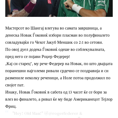
Мастерсот во Шангај влегува во самата завршница, а
денеска Новак Ѓоковиќ избори пласман во полуфиналето
совладувајќи го Чехот Јакуб Меншик со 2:1 во сетови.
По овој дуел додека Ѓоковиќ одеше во соблекувалната,
пред него се појави Роџер Федерер!
„Кај си старец“, му рече Федерер на Новак, по што двајцата
поранешни најголеми ривали срдечно се поздравија и си
размениле неколку реченици, а Ноле потоа продолжил по
својот пат.
Инаку, Новак Ѓоковиќ в сабота од 13 часот ќе се бори за
влез во финалето, а ривал ќе му биде Американецот Тејлор
Фриц.
"Hey! Old Man!" 🤣
@rogerfederer
&