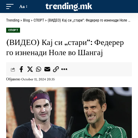
Aa
Trending
>
Blog
>
СПОРТ
>
(ВИДЕО) Кај си „стари“: Федерер го изненади Ноле во Шангај
СПОРТ
(ВИДЕО) Кај си „стари“: Федерер
го изненади Ноле во Шангај
Објавено October 11, 2024 20:35