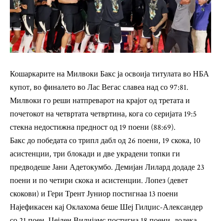
Кошаркарите на Милвоки Бакс ја освоија титулата во НБА
купот, во финалето во Лас Вегас славеа над со 97:81.
Милвоки го реши натпреварот на крајот од третата и
почетокот на четвртата четвртина, кога со серијата 19:5
стекна недостижна предност од 19 поени (88:69).
Бакс до победата со трипл дабл од 26 поени, 19 скока, 10
асистенции, три блокади и две украдени топки ги
предводеше Јани Адетокумбо. Демијан Лилард додаде 23
поени и по четири скока и асистенции. Лопез (девет
скокови) и Гери Трент Јуниор постигнаа 13 поени
Најефикасен кај Оклахома беше Шеј Гилџис-Александер
со 21 поен, Џејлен Вилијамс постигна 18 поени, додека