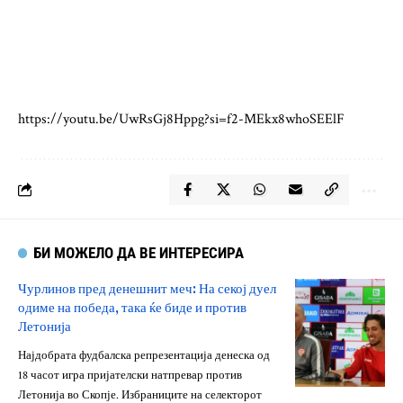
https://youtu.be/UwRsGj8Hppg?si=f2-MEkx8whoSEElF
БИ МОЖЕЛО ДА ВЕ ИНТЕРЕСИРА
Чурлинов пред денешнит меч: На секој дуел
одиме на победа, така ќе биде и против
Летонија
Најдобрата фудбалска репрезентација денеска од
18 часот игра пријателски натпревар против
Летонија во Скопје. Избраниците на селекторот