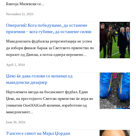
Благоја Милевски се…
November 13, 2025
Омерагиќ: Кога победуваме, да останеме
приземни – кога губиме, да останеме силни
Македонската фудбалска репрезентација не успеа
да избори финале бараж за Светското првенство по
поразот од Данска, а потоа одигра нерешено…
April 2, 2026
Џеко ќе дава голови со копачки од
македонски дизајнер
Најголемата ѕвезда на босанскиот фудбал, Един
Џеко, на престојното Светско првенство ќе игра во
уникатни OneOfAKindS копачки, изработени од
македонскиот…
June 10, 2026
Уапсен е синот на Мајкл Џордан