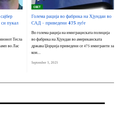
СВЕТ
 сајбер
Голема рација во фабрика на Хјундаи во
 си пукал
САД – приведени 475 луѓе
Во голема рација на имиграциската полиција
амионот Тесла
во фабрика на Хјундаи во американската
рамп во Лас
држава Џорџија приведени се 475 имигранти за
кои…
September 5, 2025