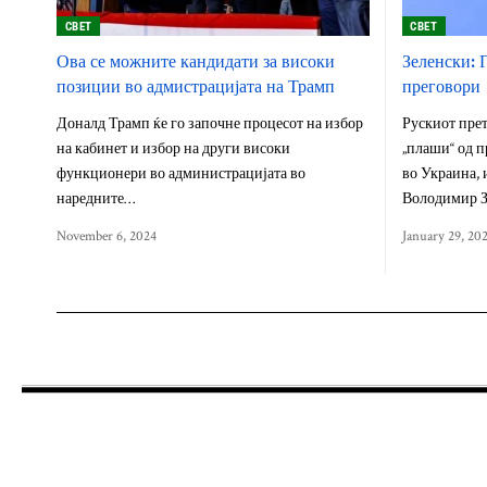
СВЕТ
СВЕТ
Ова се можните кандидати за високи
Зеленски: 
позиции во адмистрацијата на Трамп
преговори
Доналд Трамп ќе го започне процесот на избор
Рускиот пре
на кабинет и избор на други високи
„плаши“ од п
функционери во администрацијата во
во Украина, 
наредните…
Володимир З
November 6, 2024
January 29, 20