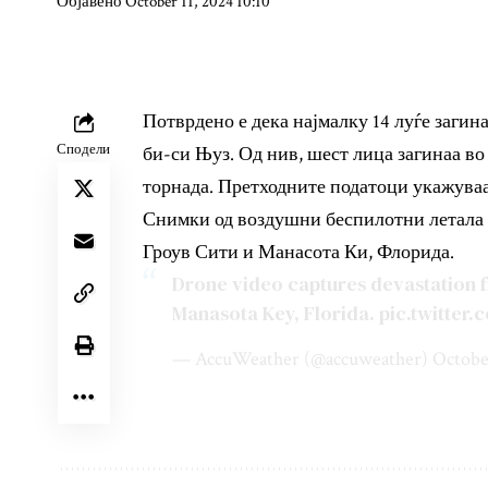
Објавено October 11, 2024 10:10
Потврдено е дека најмалку 14 луѓе загин
Сподели
би-си Њуз. Од нив, шест лица загинаа во
торнада. Претходните податоци укажуваа
Снимки од воздушни беспилотни летала 
Гроув Сити и Манасота Ки, Флорида.
Drone video captures devastation f
Manasota Key, Florida.
pic.twitter
— AccuWeather (@accuweather)
Octobe