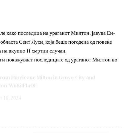
але како последица на ураганот Милтон, јавува Ен-
 областа Сент Луси, која беше погодена од повеќе
 на вкупно 11 смртни случаи.
ги покажуваат последиците од ураганот Милтон во
rom Hurricane Milton in Grove City and
.com/Wu8i1FlaOF
r 10, 2024