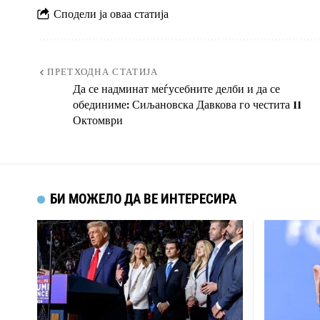
Сподели ја оваа статија
ПРЕТХОДНА СТАТИЈА
Да се надминат меѓусебните делби и да се
обединиме: Сиљановска Давкова го честита 11
Октомври
БИ МОЖЕЛО ДА ВЕ ИНТЕРЕСИРА