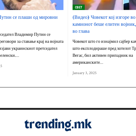
СВЕТ
Путин се плаши од мировни
(Видео) Човекот кој изгоре во
камионот беше елитен војник,
во глава
тседател Владимир Путин се
реговори за ставање крај на војната
Човекот што го изнајмил сајбер к
изјави украинскиот претседател
што експлодираше пред хотелот Т
еленски.…
Вегас, бил активен припадник на
американските…
25
January 3, 2025