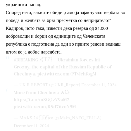
украински напад.
Според него, ваквите обиди „само ја зајакнуваат вербата во
победа и желбата за брза пресметка со непријателот“.
Кадиров, исто така, извести дека резерва од 84.000
доброволци и борци од единиците од Чеченската
република е подготвена да оди во првите редови веднаш
штом ќе ја добие наредбата.
#BREAKING
⚡️🇺🇦 — Ukrainian forces hit
Grozny, the capital of the Russian Republic of
Chechnya.
pic.twitter.com/PTvlchfogM
— UK R REPORT (@UKR_Report)
December 11, 2024
More from Chechnya 🔥💥
https://t.co/m8GQzV9aM7
pic.twitter.com/RSd76voN9M
— MAKS 24 🇺🇦👀 (@Maks_NAFO_FELLA)
December 11, 2024