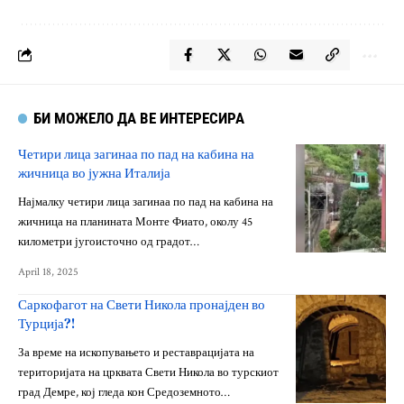
БИ МОЖЕЛО ДА ВЕ ИНТЕРЕСИРА
Четири лица загинаа по пад на кабина на
жичница во јужна Италија
Најмалку четири лица загинаа по пад на кабина на
жичница на планината Монте Фиато, околу 45
километри југоисточно од градот…
April 18, 2025
Саркофагот на Свети Никола пронајден во
Турција?!
За време на ископувањето и реставрацијата на
територијата на црквата Свети Никола во турскиот
град Демре, кој гледа кон Средоземното…