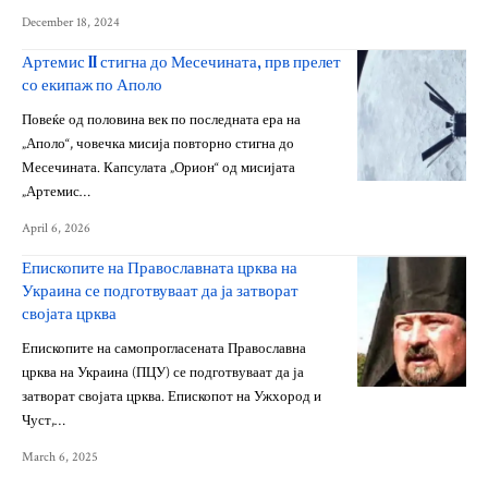
December 18, 2024
Артемис II стигна до Месечината, прв прелет
со екипаж по Аполо
Повеќе од половина век по последната ера на
„Аполо“, човечка мисија повторно стигна до
Месечината. Капсулата „Орион“ од мисијата
„Артемис…
April 6, 2026
Епископите на Православната црква на
Украина се подготвуваат да ја затворат
својата црква
Епископите на самопрогласената Православна
црква на Украина (ПЦУ) се подготвуваат да ја
затворат својата црква. Епископот на Ужхород и
Чуст,…
March 6, 2025