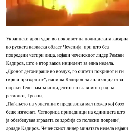
Украински дрон удри во покривот на полициската касарна
во руската кавкаска област Чеченија, при што беа
повредени четири лица, изјави чеченскиот лидер Рамзан
Кадиров, што е втор ваков инцидент за една недела.
„Дронот детонираше во воздух, го оштети покривот и ги
скрши прозорците“, напиша Кадиров на апликацијата за
пораки Телеграм за инцидентот во главниот град на
регионот, Грозни.
„Паѓањето на урнатините предизвика мал пожар кој брзо
беше изгаснат. Четворица припадници на единицата што
ја обезбедуваа зградата се здобија со полесни повреди“,
додаде Кадиров. Чеченскиот лидер минатата недела изјави