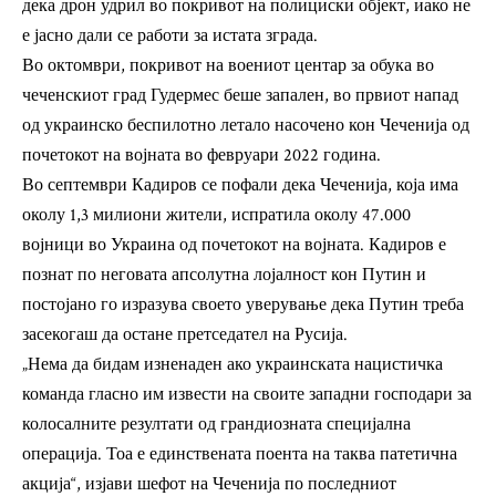
дека дрон удрил во покривот на полициски објект, иако не
е јасно дали се работи за истата зграда.
Во октомври, покривот на воениот центар за обука во
чеченскиот град Гудермес беше запален, во првиот напад
од украинско беспилотно летало насочено кон Чеченија од
почетокот на војната во февруари 2022 година.
Во септември Кадиров се пофали дека Чеченија, која има
околу 1,3 милиони жители, испратила околу 47.000
војници во Украина од почетокот на војната. Кадиров е
познат по неговата апсолутна лојалност кон Путин и
постојано го изразува своето уверување дека Путин треба
засекогаш да остане претседател на Русија.
„Нема да бидам изненаден ако украинската нацистичка
команда гласно им извести на своите западни господари за
колосалните резултати од грандиозната специјална
операција. Тоа е единствената поента на таква патетична
акција“, изјави шефот на Чеченија по последниот