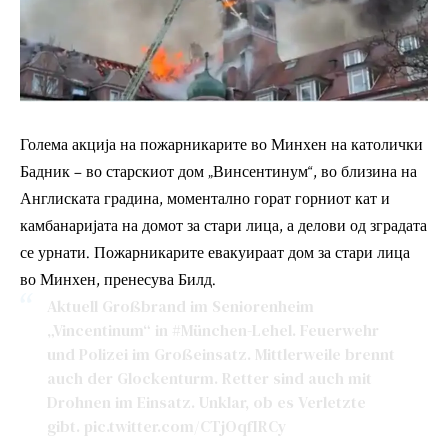
Голема акција на пожарникарите во Минхен на католички
Бадник – во старскиот дом „Винсентинум“, во близина на
Англиската градина, моментално горат горниот кат и
камбанаријата на домот за стари лица, а делови од зградата
се урнати. Пожарникарите евакуираат дом за стари лица
во Минхен, пренесува Билд.
Aktuell Großbrand im Seniorenheim
„Vincentinum“ in
#München
-Lehel. Feuerwehr
und Polizei im Großeinsatz. Mittlerweile brennt
auch der Glockenturm. Retter sind auch mit
Drohnen im Einsatz. Unklar, ob es Verletzte
gibt.
pic.twitter.com/CTjOqfIRCy