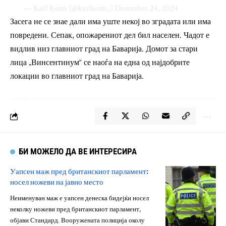
— Karl Keim (@karlkeim_)
December 24, 2024
Засега не се знае дали има уште некој во зградата или има
повредени. Сепак, опожарениот дел бил населен. Чадот е
видлив низ главниот град на Баварија. Домот за стари
лица „Винсентинум“ се наоѓа на една од најдобрите
локации во главниот град на Баварија.
БИ МОЖЕЛО ДА ВЕ ИНТЕРЕСИРА
Уапсен маж пред британскиот парламент:
носел ножеви на јавно место
Неименуван маж е уапсен денеска бидејќи носел
неколку ножеви пред британскиот парламент,
објави Стандард. Вооружената полиција околу