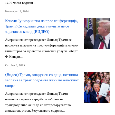
15.00 часот веднаш…
November 12, 2024
Кенеди Јуниор кивна на прес конференција,
Трамп: Се надевам дека тукушто не се
заразив со ковид (ВИДЕО)
Американскиот претседател Доналд Трамп се
пошегува за време на прес-конференцијата откако
министерот за здравство и човечки услуги Роберт
Ф. Кенеди…
October 3, 2025
(Видео) Трамп, опкружен со деца, потпиша
забрана за трансродовите жени во женскиот
спорт
Американскиот претседател Доналд Трамп
потпиша извршна наредба за забрана на
трансродовите жени да се натпреваруваат во
женски спортови. Регулативата содржи…