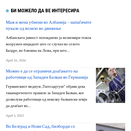
БИ МОЖЕЛО ДА ВЕ ИНТЕРЕСИРА
Маж и жена убиени во Албанија – напаѓачите
пукале од возило во движење
Албанската јавност попладнево ја вознемири тежок
вооружен инцидент што се случил во селото
Балдре, во близина на Лежа, при што…
April 26, 2026
Можно е да се ограничи доаѓањето на
работници од Западен Балкан во Германија
Германскиот медиум „Тагесцајтунг“ објави дека
таканареченото правило за Западен Балкан, кое
дозволува работници од неколку балкански земји
да доаѓаат во…
April 3, 2025
Во Белград и Нови Сад, билборди со