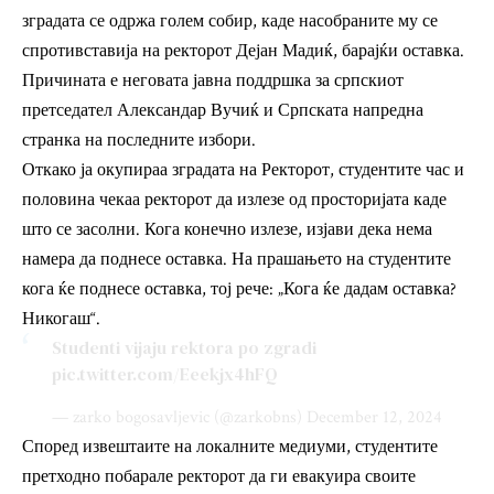
зградата се одржа голем собир, каде насобраните му се
спротивставија на ректорот Дејан Мадиќ, барајќи оставка.
Причината е неговата јавна поддршка за српскиот
претседател Александар Вучиќ и Српската напредна
странка на последните избори.
Откако ја окупираа зградата на Ректорот, студентите час и
половина чекаа ректорот да излезе од просторијата каде
што се засолни. Кога конечно излезе, изјави дека нема
намера да поднесе оставка. На прашањето на студентите
кога ќе поднесе оставка, тој рече: „Кога ќе дадам оставка?
Никогаш“.
Studenti vijaju rektora po zgradi
pic.twitter.com/Eeekjx4hFQ
— zarko bogosavljevic (@zarkobns)
December 12, 2024
Според извештаите на локалните медиуми, студентите
претходно побарале ректорот да ги евакуира своите