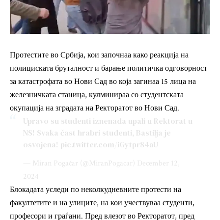
Протестите во Србија, кои започнаа како реакција на
полициската бруталност и барање политичка одговорност
за катастрофата во Нови Сад во која загинаа 15 лица на
железничката станица, кулминираа со студентската
окупација на зградата на Ректоратот во Нови Сад.
Upravo su studenti iznenada upali u Rektorat u
NS! Svaka čast hrabri studenti, Bastilja je
osvojena!
pic.twitter.com/iGytpr84aU
— Miran Pogačar (@MiranPogacar)
December 12,
2024
Блокадата уследи по неколкудневните протести на
факултетите и на улиците, на кои учествуваа студенти,
професори и граѓани. Пред влезот во Ректоратот, пред