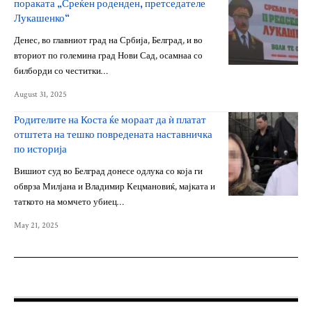
пораката „Среќен роденден, претседателе
Лукашенко“
Денес, во главниот град на Србија, Белград, и во
вториот по големина град Нови Сад, осамнаа со
билборди со честитки…
August 31, 2025
Родителите на Коста ќе мораат да ѝ платат
отштета на тешко повредената наставничка
по историја
Вишиот суд во Белград донесе одлука со која ги
обврза Милјана и Владимир Кецмановиќ, мајката и
таткото на момчето убиец…
May 21, 2025