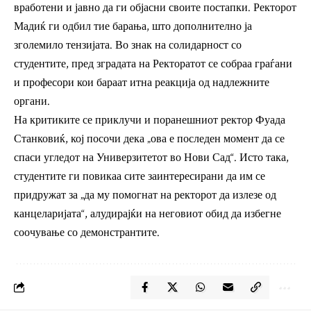
вработени и јавно да ги објасни своите постапки. Ректорот
Мадиќ ги одбил тие барања, што дополнително ја
зголемило тензијата. Во знак на солидарност со
студентите, пред зградата на Ректоратот се собраа граѓани
и професори кои бараат итна реакција од надлежните
органи.
На критиките се приклучи и поранешниот ректор Фуада
Станковиќ, кој посочи дека „ова е последен момент да се
спаси угледот на Универзитетот во Нови Сад“. Исто така,
студентите ги повикаа сите заинтересирани да им се
придружат за „да му помогнат на ректорот да излезе од
канцеларијата“, алудирајќи на неговиот обид да избегне
соочување со демонстрантите.