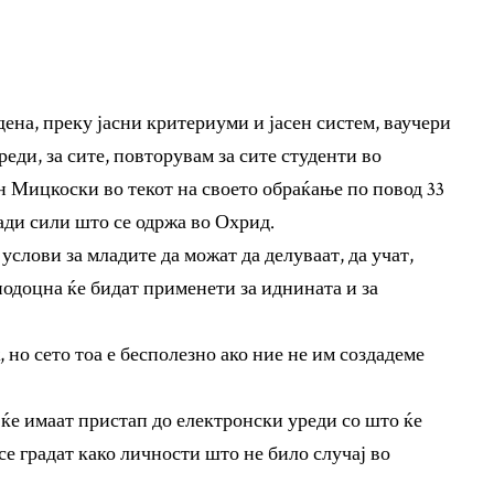
ена, преку јасни критериуми и јасен систем, ваучери
реди, за сите, повторувам за сите студенти во
ан Мицкоски во текот на своето обраќање по повод 33
ди сили што се одржа во Охрид.
 услови за младите да можат да делуваат, да учат,
подоцна ќе бидат применети за иднината и за
 но сето тоа е бесполезно ако ние не им создадеме
 ќе имаат пристап до електронски уреди со што ќе
 се градат како личности што не било случај во