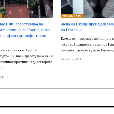
А
МАКЕДОНИЈА
ваат 100 вработувања на
Жена од Скопје пронајдена мр
та клиника во Скопје, никој
во Гевгелија
 специјализира инфективни
Како што информира полицијата вч
часот во Полициската станица Гев
ната клиника во Скопје
пријавено дека во куќа во Гевгели
т дури 100 нови вработувања, беше
October 7, 2024
енешниот брифинг на директорите
а…
2024