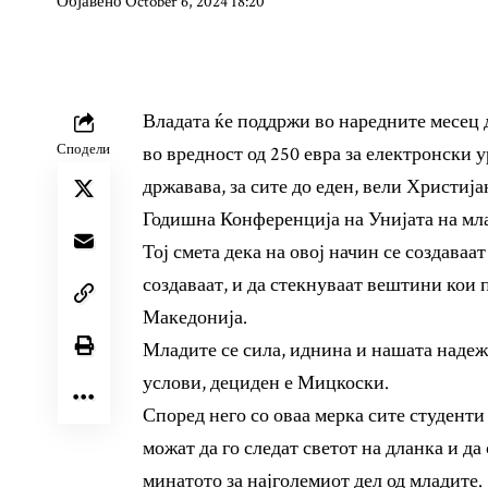
Објавено October 6, 2024 18:20
Владата ќе поддржи во наредните месец д
Сподели
во вредност од 250 евра за електронски у
државава, за сите до еден, вели Христиј
Годишна Конференција на Унијата на мла
Тој смета дека на овој начин се создаваат
создаваат, и да стекнуваат вештини кои 
Македонија.
Младите се сила, иднина и нашата надеж,
услови, дециден е Мицкоски.
Според него со оваа мерка сите студенти
можат да го следат светот на дланка и да
минатото за најголемиот дел од младите.