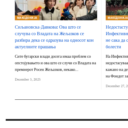
МАКЕДОНИЈА
МАКЕДОНИЈ
Сиљановска-Давкова: Ова што се
Недостасту
случува со Владата на Жељазков се
Инфективна
разбира дека се одразува на односот кон
не сака да
актуелните прашања
болести
Сите бугарски влади досега имаа проблем со
На Инфектив
опстојувањето и ова што се случи со Владата на
недостасуваа
премиерот Росен Жељазков, некако…
кажано на д
на Фондот з
December 3, 2025
December 27, 