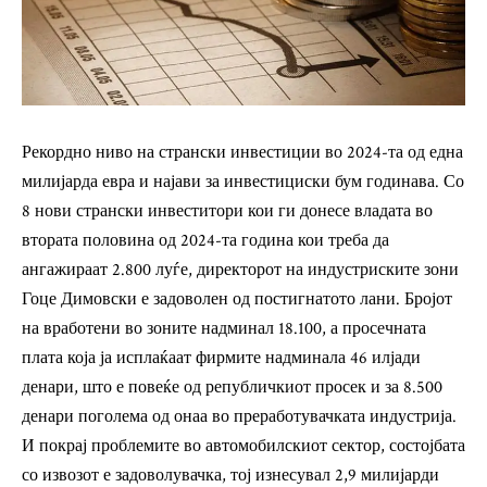
Рекордно ниво на странски инвестиции во 2024-та од една
милијарда евра и најави за инвестициски бум годинава. Со
8 нови странски инвеститори кои ги донесе владата во
втората половина од 2024-та година кои треба да
ангажираат 2.800 луѓе, директорот на индустриските зони
Гоце Димовски е задоволен од постигнатото лани. Бројот
на вработени во зоните надминал 18.100, а просечната
плата која ја исплаќаат фирмите надминала 46 илјади
денари, што е повеќе од републичкиот просек и за 8.500
денари поголема од онаа во преработувачката индустрија.
И покрај проблемите во автомобилскиот сектор, состојбата
со извозот е задоволувачка, тој изнесувал 2,9 милијарди