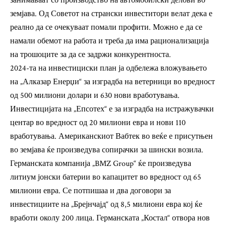
занимаваат со производство на автомобилски делови во
земјава. Од Советот на странски инвеститори велат дека е
реално да се очекуваат помали профити. Можно е да се
намали обемот на работа и треба да има рационализација
на трошоците за да се задржи конкурентноста.
2024-та на инвестициски план ја одбележа вложувањето
на „Алказар Енерџи“ за изградба на ветерници во вредност
од 500 милиони долари и 630 нови вработувања.
Инвестицијата на „Епсотех“ е за изградба на истражувачки
центар во вредност од 20 милиони евра и нови 110
вработувања. Американскиот Вабтек во веќе е присутњен
во земјава ќе произведува сопирачки за шински возила.
Германската компанија „BMZ Group“ ќе произведува
литиум јонски батерии во капацитет во вредност од 65
милиони евра. Се потпишаа и два договори за
инвестициите на „Брејнчајд“ од 8,5 милиони евра кој ќе
вработи околу 200 лица. Германската „Костал“ отвора нов