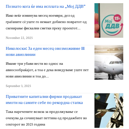
Познато кога ќе има исплата на „Мој ДДВ“
Иако веќе изминува месец ноември, дел од
граѓаните сè уште го немаат добиено повратот од
скенирање фискални сметки преку проектот…
November 22, 2025
Николоски: За еден месец овозможивме 11
нови авиолинии
Имаме три убави вести во однос на
авиосообраќајот, а тоа е дека воведуваме уште пет
нови авиолинии и тоа до…
September 3, 2025
Приватните капитални фирми продаваат
имоти на самите себе по рекордна стапка
Така наречените возила за продолжување се
очекува да сочинуваат петтина од продажбите во
секторот во 2025 година