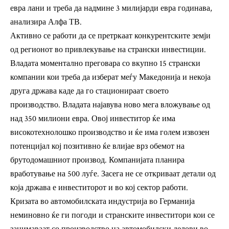
евра лани и треба да надмине 3 милијарди евра годинава,
анализира
Алфа ТВ.
Активно се работи да се претркаат конкурентските земји
од регионот во привлекување на странски инвестиции.
Владата моментално преговара со вкупно 15 странски
компании кои треба да изберат меѓу Македонија и некоја
друга држава каде да го стационираат своето
производство. Владата најавува ново мега вложување од
над 350 милиони евра. Овој инвеститор ќе има
високотехнолошко производство и ќе има голем извозен
потенцијал кој позитивно ќе влијае врз обемот на
брутодомашниот производ. Компанијата планира
вработување на 500 луѓе. Засега не се откриваат детали од
која држава е инвеститорот и во кој сектор работи.
Кризата во автомобилската индустрија во Германија
неминовно ќе ги погоди и странските инвеститори кои се