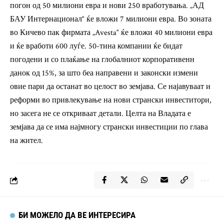
погон од 50 милиони евра и нови 250 вработувања. „АД
БАУ Интернационал“ ќе вложи 7 милиони евра. Во зоната
во Кичево пак фирмата „Avesta“ ќе вложи 40 милиони евра
и ќе вработи 600 луѓе. 50-тина компании ќе бидат
погодени и со плаќање на глобалниот корпоративенн
данок од 15%, за што беа направени и законски измени
овие пари да останат во целост во земјава. Се најавуваат и
реформи во привлекување на нови странски инвеститори,
но засега не се откриваат детали. Целта на Владата е
земјава да се има најмногу странски инвестиции по глава
на жител.
БИ МОЖЕЛО ДА ВЕ ИНТЕРЕСИРА