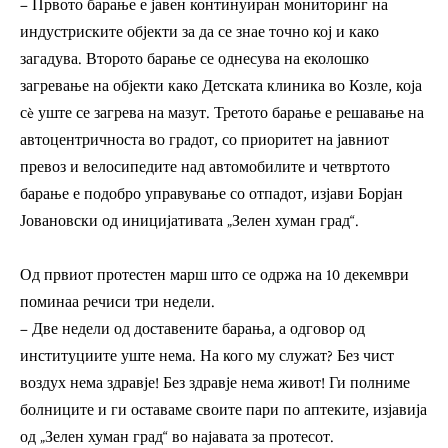
– Првото барање е јавен континуиран мониторинг на
индустриските објекти за да се знае точно кој и како
загадува. Второто барање се однесува на еколошко
загревање на објекти како Детската клиника во Козле, која
сè уште се загрева на мазут. Третото барање е решавање на
автоцентричноста во градот, со приоритет на јавниот
превоз и велосипедите над автомобилите и четвртото
барање е подобро управување со отпадот, изјави Борјан
Јовановски од иницијативата „Зелен хуман град“.
Од првиот протестен марш што се одржа на 10 декември
поминаа речиси три недели.
– Две недели од доставените барања, а одговор од
институциите уште нема. На кого му служат? Без чист
воздух нема здравје! Без здравје нема живот! Ги полниме
болниците и ги оставаме своите пари по аптеките, изјавија
од „Зелен хуман град“ во најавата за протесот.