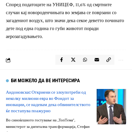
Според податоците на УНИЦЕФ, 11,6% од смртните
случаи кај новороденчињата во земјава се поврзани со
загадениот воздух, што значи дека секое деветто починато
дете под една година го губи животот поради
аерозагадувањето.
БИ МОЖЕЛО ДА ВЕ ИНТЕРЕСИРА
Андоновски: Откриени се злоупотреби од
неколку милиони евра во Фондот за
иновации, се надевам дека обвинителството
ќе постапува поажурно
Во синоќешното гостување на „ТопТема“,
министерот за дигитална трансформација, Стефан