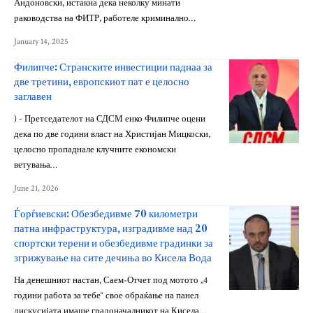
Андоновски, истакна дека неколку минати
раководства на ФИТР, работеле криминално…
January 14, 2025
Филипче: Странските инвестиции паднаа за
две третини, европскиот пат е целосно
заглавен
) - Претседателот на СДСМ енко Филипче оцени
дека по две години власт на Христијан Мицкоски,
целосно пропаднале клучните економски
ветувања…
June 21, 2026
Ѓорѓиевски: Обезбедивме 70 километри
патна инфраструктура, изградивме над 20
спортски терени и обезбедивме градинки за
згрижување на сите дечиња во Кисела Вода
На денешниот настан, Саем-Отчет под мотото „4
години работа за тебе“ свое обраќање на панел
дискусијата имаше градоначалникот на Кисела…