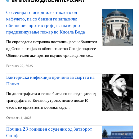
БИ МОЖЕЛО ДА ВЕ ИНТЕРЕСИРА
Со секира го искршиле стаклото од
кафулето, па со бензин го запалиле:
обвинение против тројца за намерно
предизвикување пожар во Кисела Вода
По спроведена истражна постапка, јавен обвинител
од Основното јавно обвинителство Скопје поднесе
Обвинителен акт против вкупно три лица кои се…
February 22, 2025
Бактериска инфекција причина за смртта на
Панчо
По долготрајната и тешка битка со последиците од
трагедијата во Кочани, утрово, нешто после 10
часот, во приватната клиника каде…
October 14, 2025
Почина 23-годишен осуденик од Затворот
Скопје