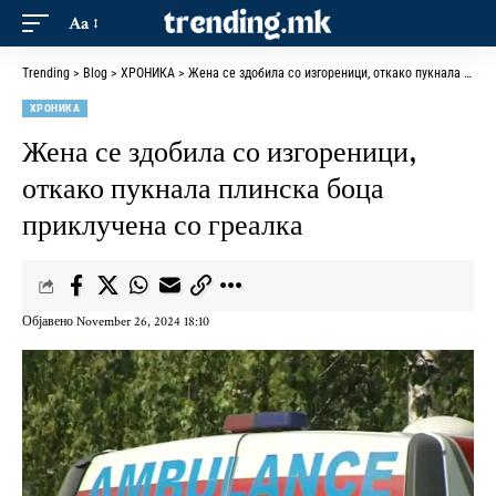
Aa
Trending
>
Blog
>
ХРОНИКА
>
Жена се здобила со изгореници, откако пукнала плинска боца приклучена со греалка
ХРОНИКА
Жена се здобила со изгореници,
откако пукнала плинска боца
приклучена со греалка
Објавено November 26, 2024 18:10