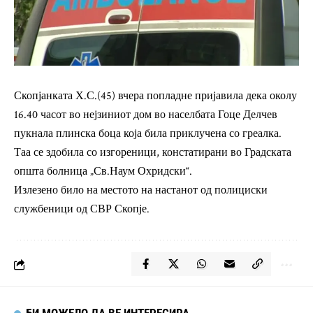
Скопјанката Х.С.(45) вчера попладне пријавила дека околу
16.40 часот во нејзиниот дом во населбата Гоце Делчев
пукнала плинска боца која била приклучена со греалка.
Таа се здобила со изгореници, констатирани во Градската
општа болница „Св.Наум Охридски“.
Излезено било на местото на настанот од полициски
службеници од СВР Скопје.