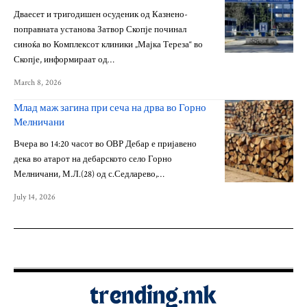
Дваесет и тригодишен осуденик од Казнено-
поправната установа Затвор Скопје починал
синоќа во Комплексот клиники „Мајка Тереза“ во
Скопје, информираат од…
March 8, 2026
Млад маж загина при сеча на дрва во Горно
Мелничани
Вчера во 14:20 часот во ОВР Дебар е пријавено
дека во атарот на дебарското село Горно
Мелничани, М.Л.(28) од с.Седларево,…
July 14, 2026