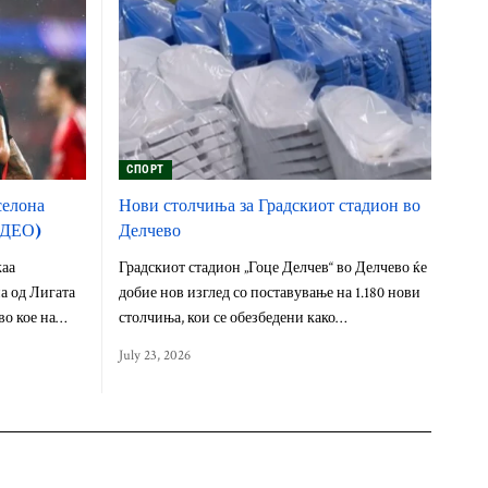
СПОРТ
селона
Нови столчиња за Градскиот стадион во
ИДЕО)
Делчево
жаа
Градскиот стадион „Гоце Делчев“ во Делчево ќе
а од Лигата
добие нов изглед со поставување на 1.180 нови
во кое на…
столчиња, кои се обезбедени како…
July 23, 2026