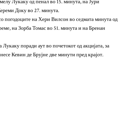
омелу Лукаку од пенал во 15. минута, на Јури
ереми Доку во 27. минута.
о погодоците на Хери Вилсон во седмата минута од
ме, на Зорба Томас во 51. минута и на Бренан
 Лукаку поради аут во почетокот од акцијата, за
несе Кевин де Брујне две минути пред крајот.