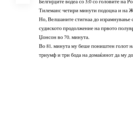
Белгијците водеа со 3:0 со головите на Р
Тилеманс четири минути подоцна и на Ж
Но, Велшаните стигнаа до израмнување с
судиското продолжение на првото полувре
Џонсон во 70. минута.
Во 81. минута му беше поништен голот на
триумф и три бода на домаќинот да му до