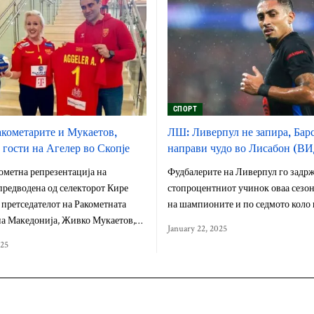
СПОРТ
кометарите и Мукаетов,
ЛШ: Ливерпул не запира, Бар
 гости на Агелер во Скопје
направи чудо во Лисабон (В
ометна репрезентација на
Фудбалерите на Ливерпул го задр
редводена од селекторот Кире
стопроцентниот учинок оваа сезон
 претседателот на Ракометната
на шампионите и по седмото коло 
на Македонија, Живко Мукаетов,…
January 22, 2025
025