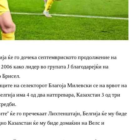
ја ќе го дочека септемвриското продолжение на
006 како лидер во групата Ј благодарејќи на
о Брисел.
ите на селекторот Благоја Милевски се на врвот на
Белгија има 4 од два натпревара, Казахстан 3 од три
средби.
ите“ ќе го пречекаат Лихтенштајн, Белгија ќе му биде
дно Казахстан ќе му биде домаќин на Велс и