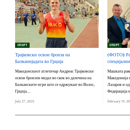
СПОРТ
СПОРТ
Трајковски освои бронза на
(ФОТО) Ра
Балканијадата во Грција
специјални
Македонскиот атлетичар Андреас Трајковски
Машката рак
освои бронзен медал во скок во далечина на
Македонија п
Балканските игри што се одржуваат во Волос,
Лазаров и од
Грција.…
Федерација 
July 27, 2025
February 19, 2