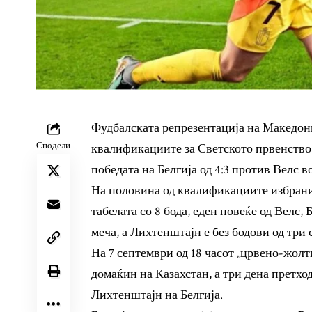
Фудбалската репрезентација на Македони
Сподели
квалификациите за Светското првенство 2
победата на Белгија од 4:3 против Велс в
На половина од квалификациите избраниц
табелата со 8 бода, еден повеќе од Велс, 
меча, а Лихтенштајн е без бодови од три 
На 7 септември од 18 часот „црвено-жолт
домаќин на Казахстан, а три дена претхо
Лихтенштајн на Белгија.