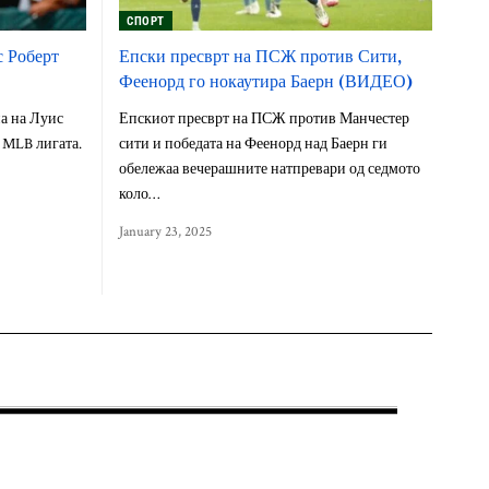
СПОРТ
с Роберт
Епски пресврт на ПСЖ против Сити,
Феенорд го нокаутира Баерн (ВИДЕО)
а на Луис
Епскиот пресврт на ПСЖ против Манчестер
 MLB лигата.
сити и победата на Феенорд над Баерн ги
обележаа вечерашните натпревари од седмото
коло…
January 23, 2025