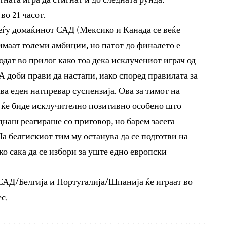
во 21 часот.
еѓу домаќинот САД (Мексико и Канада се веќе
маат големи амбиции, но патот до финалето е
дат во прилог како тоа дека исклучениот играч од
доби прави да настапи, иако според правилата за
а еден натпревар суспензија. Ова за тимот на
ќе биде исклучително позитивно особено што
еднаш реагираше со приговор, но барем засега
На белгискиот тим му останува да се подготви на
ко сака да се избори за уште едно европски
АД/Белгија и Португалија/Шпанија ќе играат во
с.