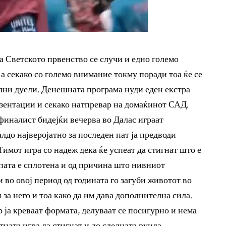
 Светското првенство се случи и едно големо
а секако со големо внимание токму поради тоа ќе се
лни дуели. Денешната програма нуди еден екстра
зентации и секако натпревар на домаќинот САД.
финалист бидејќи вечерва во Далас играат
до најверојатно за последен пат ја предводи
имот игра со надеж дека ќе успеат да стигнат што е
пата е сплотена и од причина што нивниот
 во овој период од годината го загуби животот во
 за него и тоа како да им дава дополнителна сила.
ја креваат формата, делуваат се посигурно и нема
ната игра да стигнат и до следната рунда.