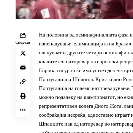
На половина од осминафиналната фаза на
Сподели
изненадување, елиминацијата на Бразил, 
очекуваат и другите четири осминафина
квалитетен натпревар на европски репре
Европа сигурно ќе има уште еден четврт
Португалија и Шпанија. Кристијано Ронал
Португалија на големо натпреварување. Т
можно подалеку на шампионатот, но еки
репрезентативен колега Диого Жота, лани
сообраќајна несреќа, едноставно играат и
Шпанците пак од натпревар во натпревар 
да биде изненадување ако успеат да намет