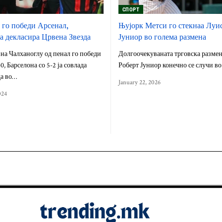
СПОРТ
го победи Арсенал,
Њујорк Метси го стекнаа Луи
ја декласира Црвена Звезда
Јуниор во голема размена
 на Чалханоглу од пенал го победи
Долгоочекуваната трговска размен
0, Барселона со 5-2 ја совлада
Роберт Јуниор конечно се случи во
да во…
January 22, 2026
024