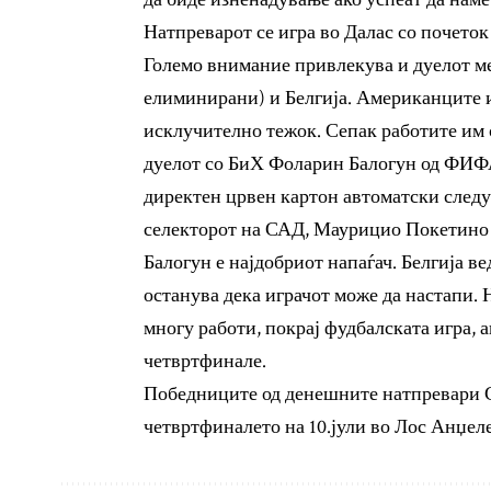
Натпреварот се игра во Далас со почеток 
Големо внимание привлекува и дуелот м
елиминирани) и Белгија. Американците и
исклучително тежок. Сепак работите им о
дуелот со БиХ Фоларин Балогун од ФИФА 
директен црвен картон автоматски следув
селекторот на САД, Маурицио Покетино 
Балогун е најдобриот напаѓач. Белгија в
останува дека играчот може да настапи. 
многу работи, покрај фудбалската игра, а
четвртфинале.
Победниците од денешните натпревари С
четвртфиналето на 10.јули во Лос Анџеле