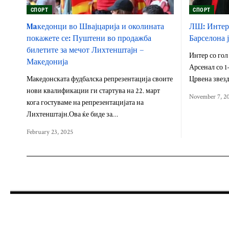
СПОРТ
СПОРТ
Maкедонци во Швајцарија и околината
ЛШ: Интер 
покажете се: Пуштени во продажба
Барселона 
билетите за мечот Лихтенштајн –
Интер со гол
Македонија
Арсенал со 1-
Македонската фудбалска репрезентација своите
Црвена звез
нови квалификации ги стартува на 22. март
November 7, 2
кога гостуваме на репрезентацијата на
Лихтенштајн.Ова ќе биде за…
February 23, 2025