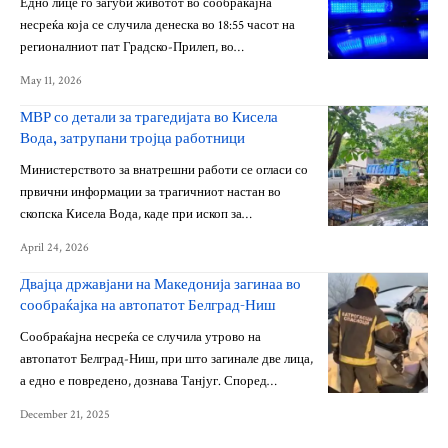
Едно лице го загуби животот во сообраќајна
несреќа која се случила денеска во 18:55 часот на
регионалниот пат Градско-Прилеп, во…
May 11, 2026
МВР со детали за трагедијата во Кисела
Вода, затрупани тројца работници
Министерството за внатрешни работи се огласи со
првични информации за трагичниот настан во
скопска Кисела Вода, каде при ископ за…
April 24, 2026
Двајца државјани на Македонија загинаа во
сообраќајка на автопатот Белград-Ниш
Сообраќајна несреќа се случила утрово на
автопатот Белград-Ниш, при што загинале две лица,
а едно е повредено, дознава Танјуг. Според…
December 21, 2025