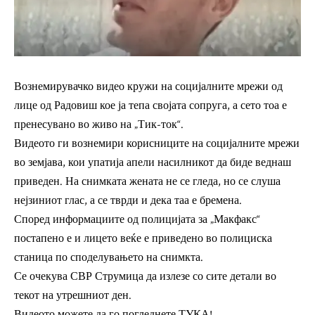
Вознемирувачко видео кружи на социјалните мрежи од
лице од Радовиш кое ја тепа својата сопруга, а сето тоа е
пренесувано во живо на „Тик-ток“.
Видеото ги вознемири корисниците на социјалните мрежи
во земјава, кои упатија апели насилникот да биде веднаш
приведен. На снимката жената не се гледа, но се слуша
нејзиниот глас, а се тврди и дека таа е бремена.
Според информациите од полицијата за „Макфакс“
постапено е и лицето веќе е приведено во полициска
станица по споделувањето на снимкта.
Се очекува СВР Струмица да излезе со сите детали во
текот на утрешниот ден.
Видеото можете да го погледнете
ТУКА
!