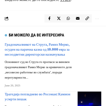
БИ МОЖЕЛО ДА ВЕ ИНТЕРЕСИРА
Градоначалникот на Струга, Рамиз Мерко,
осуден на парична казна од 10.000 евра за
несоодветни директорски назначувања
Основниот суд во Струга го прогласи за виновен
градоначалникот Рамиз Мерко за кривичното дело
„несовесно работење во службата“, поради
нерегуларности…
June 20, 2025
Трагедија попладнево во Росоман: Камион
усмрти пешак