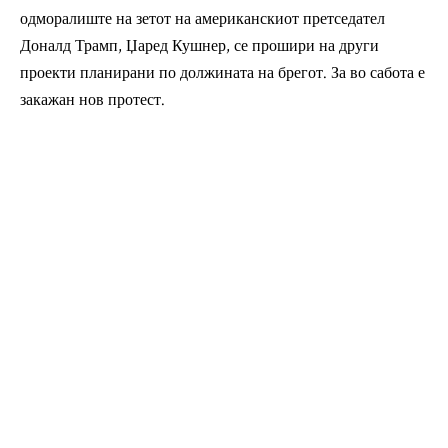
одморалиште на зетот на американскиот претседател
Доналд Трамп, Џаред Кушнер, се прошири на други
проекти планирани по должината на брегот. За во сабота е
закажан нов протест.