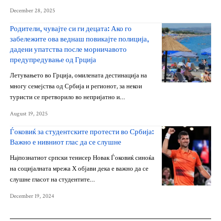
December 28, 2025
Родители, чувајте си ги децата: Ако го
забележите ова веднаш повикајте полиција,
дадени упатства после морничавото
предупредување од Грција
Летувањето во Грција, омилената дестинација на
многу семејства од Србија и регионот, за некои
туристи се претворило во непријатно и…
August 19, 2025
Ѓоковиќ за студентските протести во Србија:
Важно е нивниот глас да се слушне
Нajпознатиот српски тенисер Новак Ѓоковиќ синоќа
на социјалната мрежа Х објави дека е важно да се
слушне гласот на студентите…
December 19, 2024