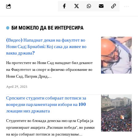
БИ МОЖЕЛО ДА ВЕ ИНТЕРЕСИРА
(Видео) Нападнат декан на факултет во
Нови Сад; Брнабиќ: Кој сака да живее во
ваква држава?
На протестите во Нови Сад нападнат бил деканот
на Факултетот за спорт и физичко образование во
Нови Сад, Патрик Дрид,…
April 29, 2025
Српските студенти собираат потписи за
вонредни парламентарни избори на 100
локации низ државата
Студентите во блокада денеска низ цела Србија ја
организираат акцијата „Распиши победа“, во рамки
на која собираат потписи за распишување…