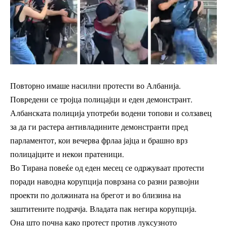
Повторно имаше насилни протести во Албанија.
Повредени се тројца полицајци и еден демонстрант.
Албанската полиција употреби водени топови и солзавец
за да ги растера антивладините демонстранти пред
парламентот, кои вечерва фрлаа јајца и брашно врз
полицајците и некои пратеници.
Во Тирана повеќе од еден месец се одржуваат протести
поради наводна корупција поврзана со разни развојни
проекти по должината на брегот и во близина на
заштитените подрачја. Владата пак негира корупција.
Она што почна како протест против луксузното