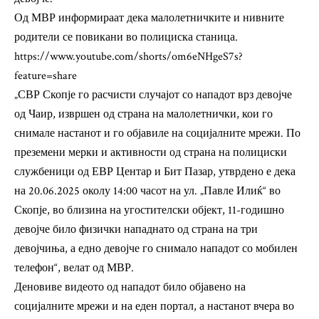
Од МВР информираат дека малолетничките и нивните
родители се повикани во полициска станица.
https://www.youtube.com/shorts/om6eNHgeS7s?
feature=share
„СВР Скопје го расчисти случајот со нападот врз девојче
од Чаир, извршен од страна на малолетнички, кои го
снимале настанот и го објавиле на социјалните мрежи. По
преземени мерки и активности од страна на полициски
службеници од ЕВР Центар и Бит Пазар, утврдено е дека
на 20.06.2025 околу 14:00 часот на ул. „Павле Илиќ“ во
Скопје, во близина на угостителски објект, 11-годишно
девојче било физички нападнато од страна на три
девојчиња, а едно девојче го снимало нападот со мобилен
телефон“, велат од МВР.
Деновиве видеото од нападот било објавено на
социјалните мрежи и на еден портал, а настанот вчера во