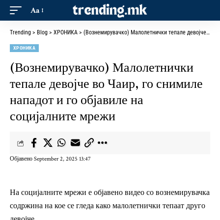
Aa
Trending
>
Blog
>
ХРОНИКА
>
(Вознемирувачко) Малолетнички тепале девојче во Чаир, го снимиле нападот и го објавиле на социјалните мрежи
ХРОНИКА
(Вознемирувачко) Малолетнички
тепале девојче во Чаир, го снимиле
нападот и го објавиле на
социјалните мрежи
Објавено September 2, 2025 13:47
На социјалните мрежи е објавено видео со вознемирувачка
содржина на кое се гледа како малолетнички тепаат друго
девојче.