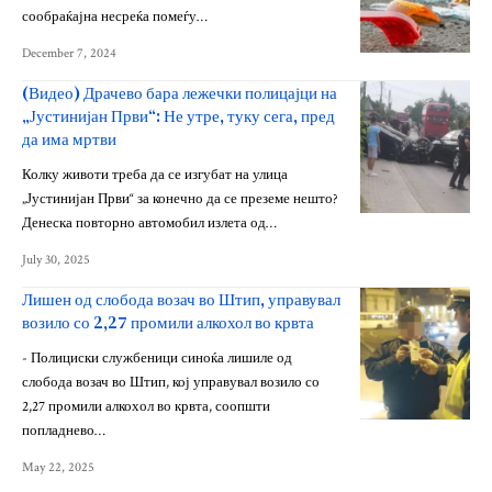
сообраќајна несреќа помеѓу…
December 7, 2024
(Видео) Драчево бара лежечки полицајци на
„Јустинијан Први“: Не утре, туку сега, пред
да има мртви
Колку животи треба да се изгубат на улица
„Јустинијан Први“ за конечно да се преземе нешто?
Денеска повторно автомобил излета од…
July 30, 2025
Лишен од слобода возач во Штип, управувал
возило со 2,27 промили алкохол во крвта
- Полициски службеници синоќа лишиле од
слобода возач во Штип, кој управувал возило со
2,27 промили алкохол во крвта, соопшти
попладнево…
May 22, 2025