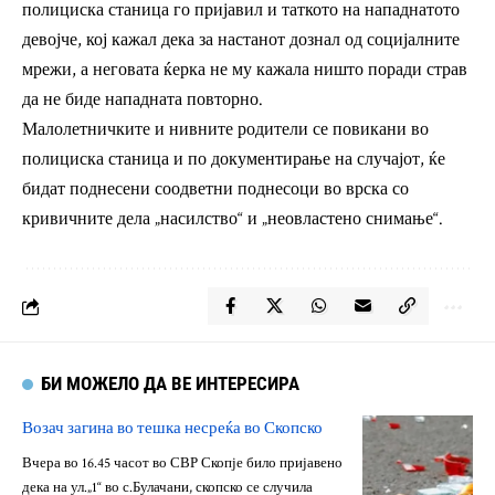
полициска станица го пријавил и таткото на нападнатото
девојче, кој кажал дека за настанот дознал од социјалните
мрежи, а неговата ќерка не му кажала ништо поради страв
да не биде нападната повторно.
Малолетничките и нивните родители се повикани во
полициска станица и по документирање на случајот, ќе
бидат поднесени соодветни поднесоци во врска со
кривичните дела „насилство“ и „неовластено снимање“.
БИ МОЖЕЛО ДА ВЕ ИНТЕРЕСИРА
Возач загина во тешка несреќа во Скопско
Вчера во 16.45 часот во СВР Скопје било пријавено
дека на ул.„1“ во с.Булачани, скопско се случила