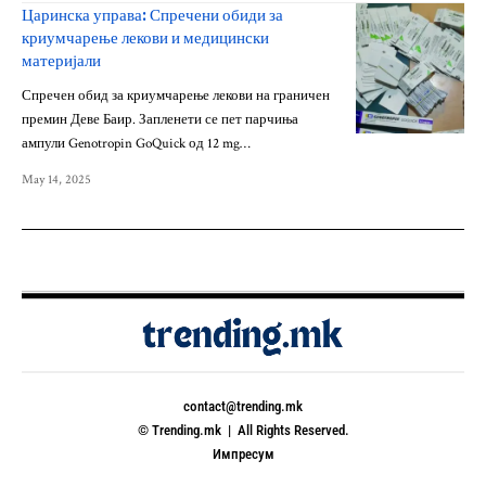
Царинска управа: Спречени обиди за
криумчарење лекови и медицински
материјали
Спречен обид за криумчарење лекови на граничен
премин Деве Баир. Запленети се пет парчиња
ампули Genotropin GoQuick од 12 mg…
May 14, 2025
contact@trending.mk
© Trending.mk | All Rights Reserved.
Импресум