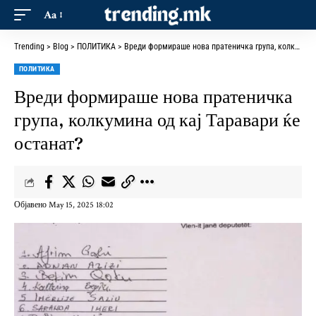
Aa
Trending
>
Blog
>
ПОЛИТИКА
>
Вреди формираше нова пратеничка група, колкумина од кај Таравари ќе останат?
ПОЛИТИКА
Вреди формираше нова пратеничка
група, колкумина од кај Таравари ќе
останат?
Објавено May 15, 2025 18:02