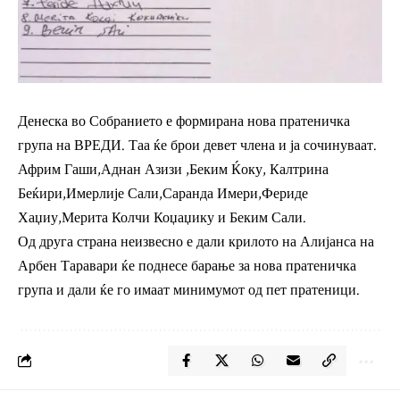
Денеска во Собранието е формирана нова пратеничка
група на ВРЕДИ. Таа ќе брои девет члена и ја сочинуваат.
Африм Гаши,Аднан Азизи ,Беким Ќоку, Калтрина
Беќири,Имерлије Сали,Саранда Имери,Фериде
Хаџиу,Мерита Колчи Коџаџику и Беким Сали.
Од друга страна неизвесно е дали крилото на Алијанса на
Арбен Таравари ќе поднесе барање за нова пратеничка
група и дали ќе го имаат минимумот од пет пратеници.