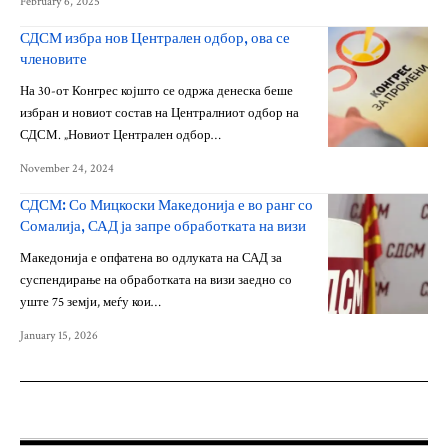
February 6, 2025
СДСМ избра нов Централен одбор, ова се
членовите
На 30-от Конгрес којшто се одржа денеска беше
избран и новиот состав на Централниот одбор на
СДСМ. „Новиот Централен одбор…
November 24, 2024
СДСМ: Со Мицкоски Македонија е во ранг со
Сомалија, САД ја запре обработката на визи
Македонија е опфатена во одлуката на САД за
суспендирање на обработката на визи заедно со
уште 75 земји, меѓу кои…
January 15, 2026