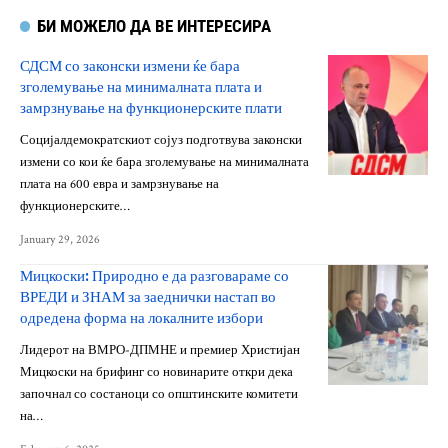
БИ МОЖЕЛО ДА ВЕ ИНТЕРЕСИРА
СДСМ со законски измени ќе бара
зголемување на минималната плата и
замрзнување на функционерските плати
Социјалдемократскиот сојуз подготвува законски
измени со кои ќе бара зголемување на минималната
плата на 600 евра и замрзнување на
функционерските…
January 29, 2026
Мицкоски: Природно е да разговараме со
ВРЕДИ и ЗНАМ за заеднички настап во
одредена форма на локалните избори
Лидерот на ВМРО-ДПМНЕ и премиер Христијан
Мицкоски на брифинг со новинарите откри дека
започнал со состаноци со општинските комитети
на…