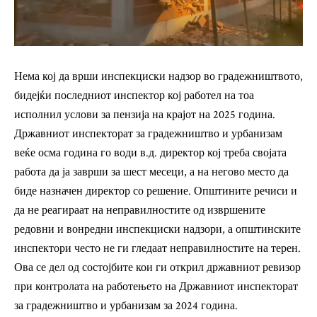
Нема кој да врши инспекциски надзор во градежништвото,
бидејќи последниот инспектор кој работел на тоа
исполнил услови за пензија на крајот на 2025 година.
Државниот инспекторат за градежништво и урбанизам
веќе осма година го води в.д. директор кој треба својата
работа да ја заврши за шест месеци, а на негово место да
биде назначен директор со решение. Општините речиси и
да не реагираат на неправилностите од извршените
редовни и вонредни инспекциски надзори, а општинските
инспектори често не ги гледаат неправилностите на терен.
Ова се дел од состојбите кои ги открил државниот ревизор
при контролата на работењето на Државниот инспекторат
за градежништво и урбанизам за 2024 година.