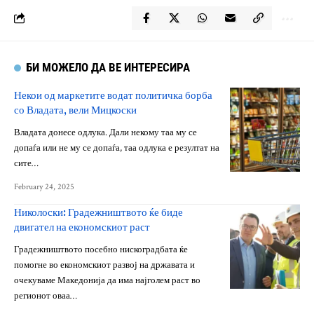
БИ МОЖЕЛО ДА ВЕ ИНТЕРЕСИРА
Некои од маркетите водат политичка борба
со Владата, вели Мицкоски
Владата донесе одлука. Дали некому таа му се
допаѓа или не му се допаѓа, таа одлука е резултат на
сите…
February 24, 2025
Николоски: Градежништвото ќе биде
двигател на економскиот раст
Градежништвото посебно нискоградбата ќе
помогне во економскиот развој на државата и
очекуваме Македонија да има најголем раст во
регионот оваа…