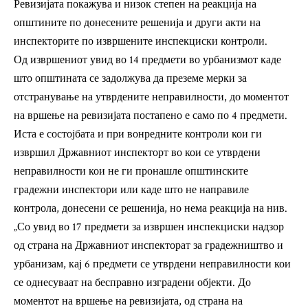
Ревизијата покажува и низок степен на реакција на
општините по донесените решенија и други акти на
инспекторите по извршените инспекциски контроли.
Од извршениот увид во 14 предмети во урбанизмот каде
што општината се задолжува да преземе мерки за
отстранување на утврдените неправилности, до моментот
на вршење на ревизијата постапено е само по 4 предмети.
Иста е состојбата и при вонредните контроли кои ги
извршил Државниот инспекторт во кои се утврдени
неправилности кои не ги пронашле општинските
градежни инспектори или каде што не направиле
контрола, донесени се решенија, но нема реакција на нив.
„Со увид во 17 предмети за извршен инспекциски надзор
од страна на Државниот инспекторат за градежништво и
урбанизам, кај 6 предмети се утврдени неправилности кои
се однесуваат на бесправно изградени објекти. До
моментот на вршење на ревизијата, од страна на