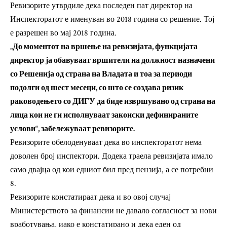
Ревизорите утврдиле дека последен пат директор на
Инспекторатот е именуван во 2018 година со решение. Тој
е разрешен во мај 2018 година.
„До моментот на вршење на ревизијата, функцијата
директор ја обавуваат вршители на должност назначени
со Решенија од страна на Владата и тоа за периоди
подолги од шест месеци, со што се создава ризик
раководењето со ДИГУ да биде извршувано од страна на
лица кои не ги исполнуваат законски дефинираните
услови“, забележуваат ревизорите.
Ревизорите обелоденуваат дека во инспекторатот нема
доволен број инспектори. Додека траела ревизијата имало
само двајца од кои едниот бил пред пензија, а се потребни
8.
Ревизорите констатираат дека и во овој случај
Министерството за финансии не давало согласност за нови
вработувања, иако е констатирано и дека еден од