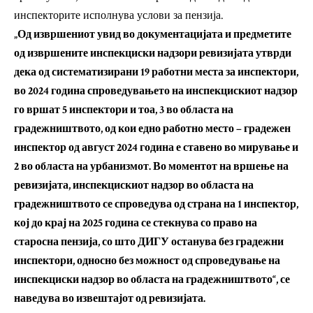
инспекторите исполнува услови за пензија.
„Од извршениот увид во документацијата и предметите
од извршените инспекциски надзори ревизијата утврди
дека од систематизирани 19 работни места за инспектори,
во 2024 година спроведувањето на инспекцискиот надзор
го вршат 5 инспектори и тоа, 3 во областа на
градежништвото, од кои едно работно место – градежен
инспектор од август 2024 година е ставено во мирување и
2 во областа на урбанизмот. Во моментот на вршење на
ревизијата, инспекцискиот надзор во областа на
градежништвото се спроведува од страна на 1 инспектор,
кој до крај на 2025 година се стекнува со право на
старосна пензија, со што ДИГУ останува без градежни
инспектори, односно без можност од спроведување на
инспекциски надзор во областа на градежништвото“, се
наведува во извештајот од ревизијата.