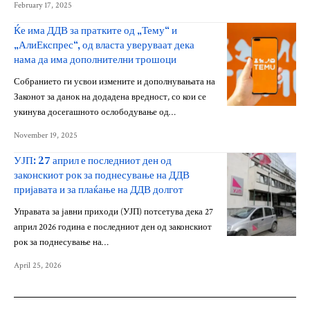
February 17, 2025
Ќе има ДДВ за пратките од „Тему“ и
„АлиЕкспрес“, од власта уверуваат дека
нама да има дополнителни трошоци
Собранието ги усвои измените и дополнувањата на
Законот за данок на додадена вредност, со кои се
укинува досегашното ослободување од…
November 19, 2025
УЈП: 27 април е последниот ден од
законскиот рок за поднесување на ДДВ
пријавата и за плаќање на ДДВ долгот
Управата за јавни приходи (УЈП) потсетува дека 27
април 2026 година е последниот ден од законскиот
рок за поднесување на…
April 25, 2026