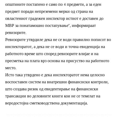
општините постапено е само по 4 предмети, а за еден
предмет поради непреземени мерки од страна на
овластениот градежен инспектор истиот е доставен до
МВР за понатамошно постапување“, информираат
ревизорите.
Ревизорите утврдиле дека не се води правилно пописот во
инспекторатот, а дека не се води и точна евиденција на
работното време што според ревизорите влијае и на
пресметка на плата врз основа на присуство на работното
место.
Исто така утврдено е дека инспекторатот нема целосно
воспоставен систем на внатрешни финансиски контроли,
што создава ризик од евидентирање на финансиски
трансакции во деловните книги кои не се темелат на
веродостојна сметководствена документација.