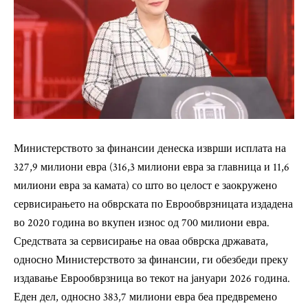
Министерството за финансии денеска изврши исплата на
327,9 милиони евра (316,3 милиони евра за главница и 11,6
милиони евра за камата) со што во целост е заокружено
сервисирањето на обврската по Еврообврзницата издадена
во 2020 година во вкупен износ од 700 милиони евра.
Средствата за сервисирање на оваа обврска државата,
односно Министерството за финансии, ги обезбеди преку
издавање Еврообврзница во текот на јануари 2026 година.
Еден дел, односно 383,7 милиони евра беа предвремено