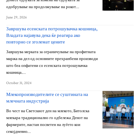
донесе одлуката за измена на Одлуката за
одобрување на продолжување на рокот…
June 29, 2026
Завршува есенската потрошувачка кошница,
Владата најавува дека ќе реагира ако
повторно се зголемат цените
Завршува мерката за ограничување на профитната
маржа на дел од основните прехранбени производи
што беа опфатени со есенската потрошувачка
кошница.…
October 31, 2024
Млекопроизводителите се суштината на
млечната индустрија
Во чест на Светскиот ден на млекото, Битолска
млекара традиционално го одбележа Денот на
фармерите, настан посветен на луѓето кои
секојдневно…