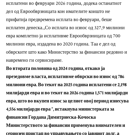
исплатени во февруари 2026 година, додека останатиот
дел од Еврообврзницата кон имателите коишто не
прифатија предвремена исплата во февруари, беше
исплатен денеска.„Со исплата во износ од 327,9 милиони
евра комплетно ја исплативме Еврообврзницата од 700
милиони евра, издадена во 2020 година. Таа е дел од
обврските што како Министерство за финансии редовно и
навремено ги сервисираме.
Во втората половина од 2024 година, откако ја
презедовме власта, исплативме обврски во износ од 786
милиони евра. Во текот на 2025 година исплатени се 2,198
милијарди евра и во текот на 2026 година 1,571 милијарди
евра, што во вкупен износ за целиот овој период изнесува
4,556 милијарди евра “, истакнува министерката за
финансии Гордана Димитриеска-Кочоска
Министерството за финансии применува внимателен и
сериозен пристап во управувањето со јавниот долг, а