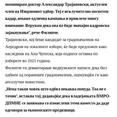
номинирам доктор Александар Трајановски, актуелен
член на Извршниот одбор. Тој е исклучително посветен
кадар, имаше одлична кампања и привлече многу
внимание. Верувам дека ова ќе биде значајно кадровско
зајакнување“, рече Филипче.
Трајановски, кој беше кандидат за градоначалник на
Аеродром на локалните избори, ќе биде предложен како
наследник на Ана Чупеска, која поднесе оставка по
изборите во 2025 година.
Филипче ги демантираше медиумските написи дека бил
одбиен од поранешен градоначалник, оценувајќи ги како
апсолутни невистини.
„Нема таков човек што одбил некаква понуда. Тоа не е
точно“, истакна тој, додавајќи дека владејачката ВМРО-
ДПМНЕ се занимава со измислени теми наместо да даде
одговори за економските предизвици.