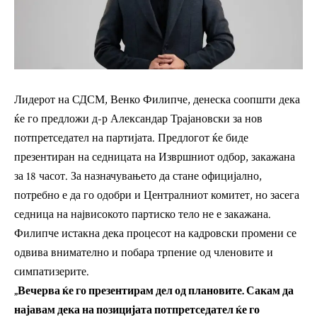
Лидерот на СДСМ, Венко Филипче, денеска соопшти дека
ќе го предложи д-р Александар Трајановски за нов
потпретседател на партијата. Предлогот ќе биде
презентиран на седницата на Извршниот одбор, закажана
за 18 часот. За назначувањето да стане официјално,
потребно е да го одобри и Централниот комитет, но засега
седница на највисокото партиско тело не е закажана.
Филипче истакна дека процесот на кадровски промени се
одвива внимателно и побара трпение од членовите и
симпатизерите.
„Вечерва ќе го презентирам дел од плановите. Сакам да
најавам дека на позицијата потпретседател ќе го