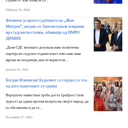
страна се Али Ахмети со…
February 26, 2026
Филипче ја кроел судбината на ,,Жан
Митрев“, заедно со Заев ветувале влијание
врз судски постапки, обвинија од ВМРО
ДПМНЕ
„Дали СДС воопшто делувала како политичка
партија во седумте години власт или само како
мрежа на поединци, кои ги користеле…
January 25, 2026
Богдан Илиевски: Будалиот се гордее со тоа
од што паметниот се срами
Веројатно навистина треба доста храброст (или
лудост) да одиш против волјата на својот народ, да
го обезличиш и да го…
November 27, 2024