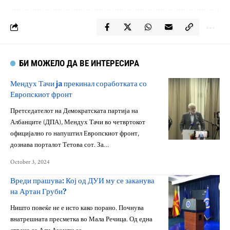
БИ МОЖЕЛО ДА ВЕ ИНТЕРЕСИРА
Мендух Тачи ja прекинал соработката со
Европскиот фронт
Претседателот на Дeмократската партија на
Албанците (ДПА), Мендух Тачи во четвртокот
официјално го напуштил Европскиот фронт,
дознава порталот Тетова сот. За…
October 3, 2024
Вреди прашува: Кој од ДУИ му се заканува
на Артан Груби?
Ништо повеќе не е исто како порано. Почнува
внатрешната пресметка во Мала Речица. Од една