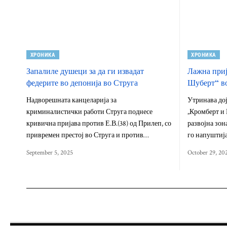
ХРОНИКА
ХРОНИКА
Запалиле душеци за да ги извадат
Лажна приј
федерите во депонија во Струга
Шуберт“ в
Надворешната канцеларија за
Утринава дој
криминалистички работи Струга поднесе
„Кромберт и
кривична пријава против Е.В.(38) од Прилеп, со
развојна зон
привремен престој во Струга и против…
го напуштиј
September 5, 2025
October 29, 20