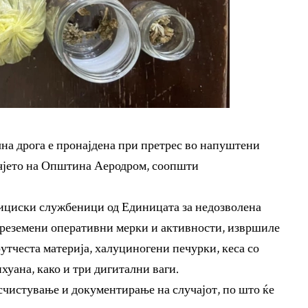
на дрога е пронајдена при претрес во напуштени
ачјето на Општина Аеродром, соопшти
ициски службеници од Единицата за недозволена
преземени оперативни мерки и активности, извршиле
утчеста материја, халуциногени печурки, кеса со
хуана, како и три дигитални ваги.
счистување и документирање на случајот, по што ќе