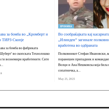
ХРОНИКА
ава за бомба во „Кромберт и
Во сообраќајката кај касарнат
о ТИРЗ-Скопје
„Илинден“ загинале полковн
вработена во одбраната
ава за бомба во фабриката
 Шуберт“ во скопската Технолошко
Полковникот Стефан Ивановски, ко
а ги вознемири вработените. Сите
поранешен припадник и командан
а…
Волци и Ана Нешковска која била 
сопатничка, а…
24
May 25, 2025