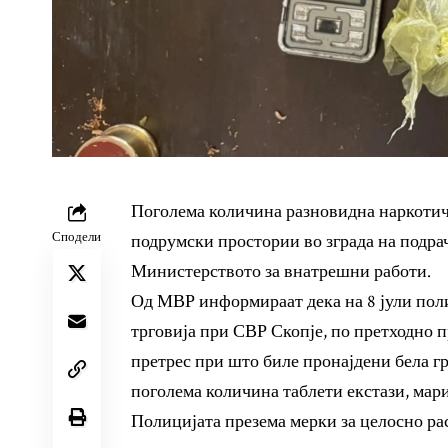
Поголема количина разновидна наркотич
Сподели
подрумски простории во зграда на подр
Министерството за внатрешни работи.
Од МВР информираат дека на 8 јули пол
трговија при СВР Скопје, по претходно 
претрес при што биле пронајдени бела гр
поголема количина таблети екстази, мари
Полицијата презема мерки за целосно ра