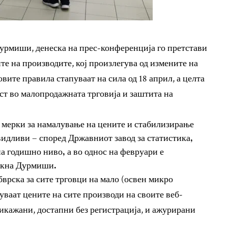
Дурмиши, денеска на прес-конференција го претстави
е на производите, кој произлегува од измените на
вите правила стапуваат на сила од 18 април, а целта
ст во малопродажната трговија и заштита на
 мерки за намалување на цените и стабилизирање
 видливи – според Државниот завод за статистика,
а годишно ниво, а во однос на февруари е
такна Дурмиши.
врска за сите трговци на мало (освен микро
вуваат цените на сите производи на своите веб-
рикажани, достапни без регистрација, и ажурирани