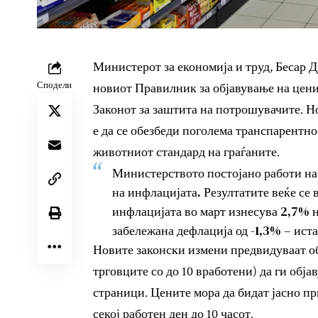
Министерот за економија и труд, Бесар 
Сподели
новиот Правилник за објавување на ценит
Законот за заштита на потрошувачите. Но
е да се обезбеди поголема транспарентно
животниот стандард на граѓаните.
Министерството постојано работи на
на инфлацијата. Резултатите веќе се
инфлацијата во март изнесува 2,7% н
забележана дефлација од -1,3% – ис
Новите законски измени предвидуваат об
трговците со до 10 вработени) да ги обја
страници. Цените мора да бидат јасно п
секој работен ден до 10 часот.