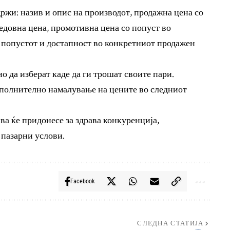
држи: назив и опис на производот, продажна цена со
едовна цена, промотивна цена со попуст во
а попустот и достапност во конкретниот продажен
о да изберат каде да ги трошат своите пари.
ополнително намалување на цените во следниот
а ќе придонесе за здрава конкуренција,
пазарни услови.
Facebook
СЛЕДНА СТАТИЈА