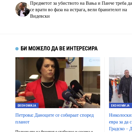
Предметот за убиството на Вања и Панче треба да
се врати во фаза на истрага, вели бранителот на
Видевски
БИ МОЖЕЛО ДА ВЕ ИНТЕРЕСИРА
ЕКОНОМИЈА
ЕКОНОМИЈА
Петрова: Даноците се собираат според
Николоски:
планот
евра за да
Градско – 
Полнењето на буџетот е стабилно и сосема е