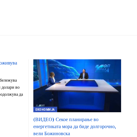
доживува
абележува
и долари во
родолжува да
ЕКОНОМИЈА
(ВИДЕО) Секое планирање во
енергетиката мора да биде долгорочно,
вели Божиновска