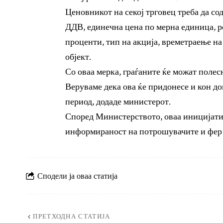
Ценовникот на секој трговец треба да со
ДДВ, единечна цена по мерна единица, р
проценти, тип на акција, времетраење н
објект.
Со оваа мерка, граѓаните ќе можат полесн
Веруваме дека ова ќе придонесе и кон д
период, додаде министерот.
Според Министерството, оваа иницијатив
информираност на потрошувачите и фер 
Сподели ја оваа статија
ПРЕТХОДНА СТАТИЈА