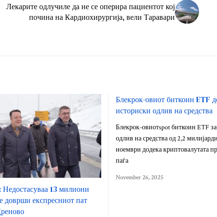
Лекарите одлучиле да не се оперира пациентот кој
почина на Кардиохирургија, вели Таравари
Блекрок-овиот биткоин ETF 
историски одлив на средства
Блекрок-овиотspot биткоин ETF з
одлив на средства од 2,2 милијард
ноември додека криптовалутата п
паѓа
November 26, 2025
 Недостасуваа 13 милиони
 се доврши експресниот пат
Дреново