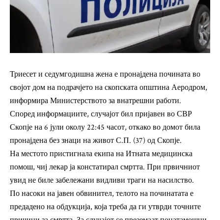
Триесет и седумгодишна жена е пронајдена почината во
својот дом на подрачјето на скопската општина Аеродром,
информира Министерството за внатрешни работи.
Според информациите, случајот бил пријавен во СВР
Скопје на 6 јули околу 22:45 часот, откако во домот била
пронајдена без знаци на живот С.П. (37) од Скопје.
На местото пристигнала екипа на Итната медицинска
помош, чиј лекар ја констатирал смртта. При првичниот
увид не биле забележани видливи траги на насилство.
По насоки на јавен обвинител, телото на починатата е
предадено на обдукција, која треба да ги утврди точните