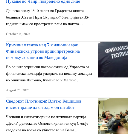
Пукање во Чаир, повредено едно лице
Денеска околу 18:10 часот во Градската општа
болница „Свети Наум Охридски“ бил пријавен 35-
годишен маж со прострелна рана во ногата.…
October 14, 2024
Криминал тежок над 7 милиони евра:
Финансиска утрово врши претреси на
неколку локации во Македонија
Во раните утрински часови екипи од Управата за
финансиска полиција упаднале на неколку локации
во општина Липково, Куманово и Желино,…
August 25, 2025
Сведокот Плотников: Влатко Кешишов
инсистираше да си одам од штабот
Членови и симпатизери на политичката партија
„Десна“ денеска во Основен кривичен суд Скопје
сведочеа во врска со убиството на Вања…