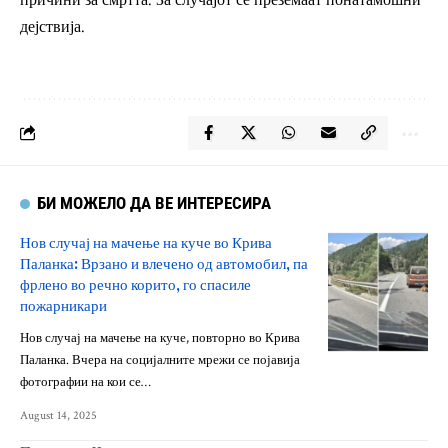
причини за смртта. За случајот се преземаат понатамошни
дејствија.
БИ МОЖЕЛО ДА ВЕ ИНТЕРЕСИРА
Нов случај на мачење на куче во Крива
Паланка: Врзано и влечено од автомобил, па
фрлено во речно корито, го спасиле
пожарникари
Нов случај на мачење на куче, повторно во Крива
Паланка. Вчера на социјалните мрежи се појавија
фотографии на кои се…
August 14, 2025