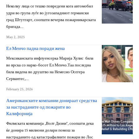
Неколку лица се тешко повредени кога автомобил
удри во група луѓе во југозападниот германски
град Штутгарт, соопшти вечерва пожарникарската
бригада…
May 2, 2025
Ел Менчо падна поради жена
Мексиканската инфлуенсерка Марија Хулис била
во врска со нарко-босот Ел Менчо.Таа последна
била видена во друштво на Немесио Осегера
Сервантес,…
February 25, 2026
Американските компании донираат средства
за настраданите од пожарите во
Калифорнија
Филмската компанија „Волт Дизни“, соопшти дека
ќе донира 15 милиони долари помош за
настраданито од катастрафалните пожари во Лос