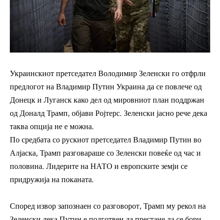
Украинскиот претседател Володимир Зеленски го отфрли
предлогот на Владимир Путин Украина да се повлече од
Донецк и Луганск како дел од мировниот план поддржан
од Доналд Трамп, објави Ројтерс. Зеленски јасно рече дека
таква опција не е можна.
По средбата со рускиот претседател Владимир Путин во
Алјаска, Трамп разговараше со Зеленски повеќе од час и
половина. Лидерите на НАТО и европските земји се
придружија на поканата.
Според извор запознаен со разговорот, Трамп му рекол на
Зеленски дека Путин е подготвен да престане да се бори