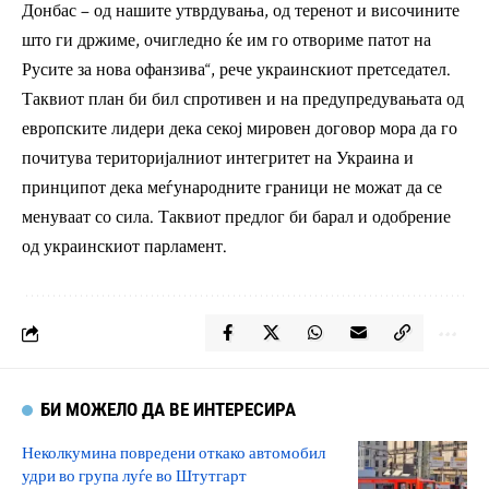
Донбас – од нашите утврдувања, од теренот и височините
што ги држиме, очигледно ќе им го отвориме патот на
Русите за нова офанзива“, рече украинскиот претседател.
Таквиот план би бил спротивен и на предупредувањата од
европските лидери дека секој мировен договор мора да го
почитува територијалниот интегритет на Украина и
принципот дека меѓународните граници не можат да се
менуваат со сила. Таквиот предлог би барал и одобрение
од украинскиот парламент.
БИ МОЖЕЛО ДА ВЕ ИНТЕРЕСИРА
Неколкумина повредени откако автомобил
удри во група луѓе во Штутгарт