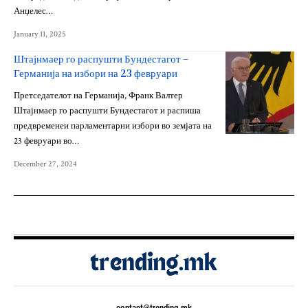
Анџелес…
January 11, 2025
Штајнмаер го распушти Бундестагот –
Германија на избори на 23 февруари
Претседателот на Германија, Франк Валтер
Штајнмаер го распушти Бундестагот и распиша
предвременеи парламентарни избори во земјата на
23 февруари во…
December 27, 2024
contact@trending.mk