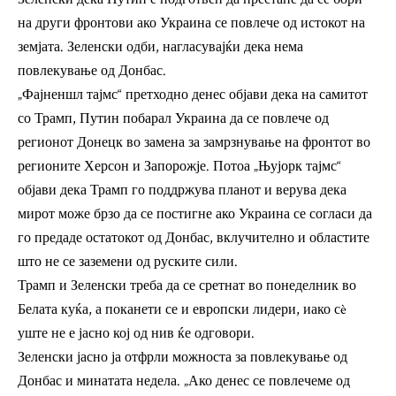
на други фронтови ако Украина се повлече од истокот на
земјата. Зеленски одби, нагласувајќи дека нема
повлекување од Донбас.
„Фајненшл тајмс“ претходно денес објави дека на самитот
со Трамп, Путин побарал Украина да се повлече од
регионот Донецк во замена за замрзнување на фронтот во
регионите Херсон и Запорожје. Потоа „Њујорк тајмс“
објави дека Трамп го поддржува планот и верува дека
мирот може брзо да се постигне ако Украина се согласи да
го предаде остатокот од Донбас, вклучително и областите
што не се заземени од руските сили.
Трамп и Зеленски треба да се сретнат во понеделник во
Белата куќа, а поканети се и европски лидери, иако сè
уште не е јасно кој од нив ќе одговори.
Зеленски јасно ја отфрли можноста за повлекување од
Донбас и минатата недела. „Ако денес се повлечеме од