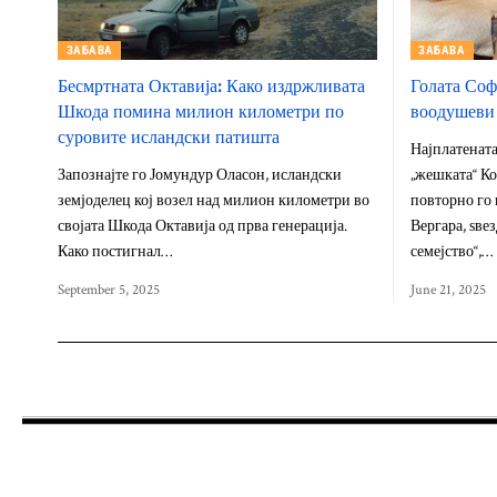
ЗАБАВА
ЗАБАВА
Бесмртната Октавија: Како издржливата
Голата Соф
Шкода помина милион километри по
воодушеви
суровите исландски патишта
Најплатената
Запознајте го Јомундур Оласон, исландски
„жешката“ К
земјоделец кој возел над милион километри во
повторно го
својата Шкода Октавија од прва генерација.
Вергара, ѕве
Како постигнал…
семејство“,…
September 5, 2025
June 21, 2025