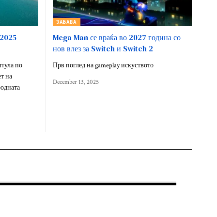
ЗАБАВА
 2025
Mega Man се враќа во 2027 година со
нов влез за Switch и Switch 2
итула по
Прв поглед на gameplay искуството
ет на
December 13, 2025
родната