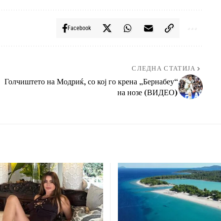
Facebook
СЛЕДНА СТАТИЈА
Голчиштето на Модриќ, со кој го крена „Бернабеу“
на нозе (ВИДЕО)