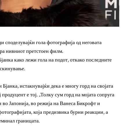
ци споделувајќи гола фотографија од неговата
ира нивниот претстоен филм.
Бјанка како лежи гола на подот, откако последните
аскинување.
и Бјанка, истакнувајќи дека е многу горд на својата
 продуцент е тој. „Толку сум горд на мојата сопруга
 во Јапонија, во режија на Ванеса Бикрофт и
фотографијата, која предизвика бурни реакции, а
еминал границата.