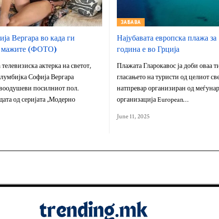
ЗАБАВА
ија Вергара во када ги
Најубавата европска плажа за
 мажите (ФОТО)
година е во Грција
 телевизиска актерка на светот,
Плажата Гларокавос ја доби оваа т
олумбијка Софија Вергара
гласањето на туристи од целиот св
 воодушеви посилниот пол.
натпревар организиран од меѓуна
здата од серијата „Модерно
организација European…
June 11, 2025