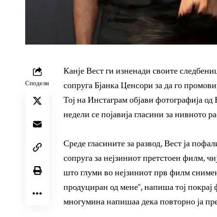
Канје Вест ги изненади своите следбени
Сподели
сопруга Бјанка Ценсори за да го промов
Тој на Инстаграм објави фотографија од 
недели се појавија гласини за нивното р
Среде гласините за развод, Вест ја пофал
сопруга за нејзиниот претстоен филм, чиј
што глуми во нејзиниот прв филм снимен
продуциран од мене“, напиша тој покрај 
многумина напишаа дека повторно ја пр