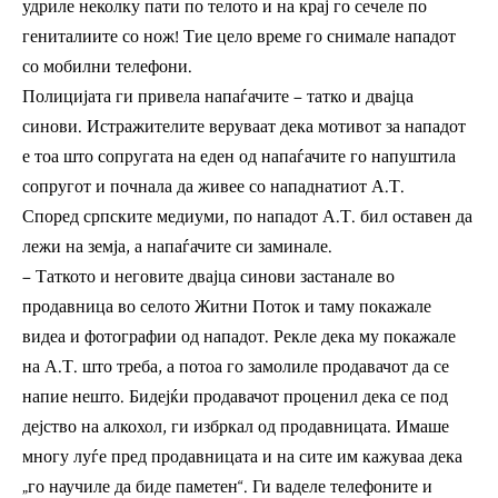
удриле неколку пати по телото и на крај го сечеле по
гениталиите со нож! Тие цело време го снимале нападот
со мобилни телефони.
Полицијата ги привела напаѓачите – татко и двајца
синови. Истражителите веруваат дека мотивот за нападот
е тоа што сопругата на еден од напаѓачите го напуштила
сопругот и почнала да живее со нападнатиот А.Т.
Според српските медиуми, по нападот А.Т. бил оставен да
лежи на земја, а напаѓачите си заминале.
– Таткото и неговите двајца синови застанале во
продавница во селото Житни Поток и таму покажале
видеа и фотографии од нападот. Рекле дека му покажале
на А.Т. што треба, а потоа го замолиле продавачот да се
напие нешто. Бидејќи продавачот проценил дека се под
дејство на алкохол, ги избркал од продавницата. Имаше
многу луѓе пред продавницата и на сите им кажуваа дека
„го научиле да биде паметен“. Ги ваделе телефоните и