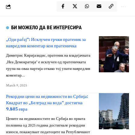
БИ МОЖЕЛО ДА ВЕ ИНТЕРЕСИРА
„Оди раѓај“: Исклучен грчки пратеник за
навредлив коментар кон пратеничка
Димитрис Киријазидис, пратеник на владејачката
„Неа Демократија“ е исклучен од пратеничката
група на оваа партија откако тој упати навредлив
коментар…
March 9, 2025
Рекордни цени на недвижности во Србија:
Квадрат во „Белград на вода“ достигна
9.805 евра
Цените на недвижностите во Србија во првата
половина од 2025 година достигнале рекордни
износи, покажуваат податоците на Републичкиот