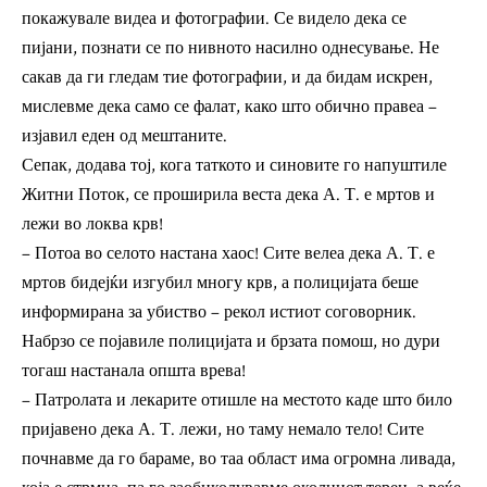
покажувале видеа и фотографии. Се видело дека се
пијани, познати се по нивното насилно однесување. Не
сакав да ги гледам тие фотографии, и да бидам искрен,
мислевме дека само се фалат, како што обично правеа –
изјавил еден од мештаните.
Сепак, додава тој, кога таткото и синовите го напуштиле
Житни Поток, се проширила веста дека А. Т. е мртов и
лежи во локва крв!
– Потоа во селото настана хаос! Сите велеа дека А. Т. е
мртов бидејќи изгубил многу крв, а полицијата беше
информирана за убиство – рекол истиот соговорник.
Набрзо се појавиле полицијата и брзата помош, но дури
тогаш настанала општа врева!
– Патролата и лекарите отишле на местото каде што било
пријавено дека А. Т. лежи, но таму немало тело! Сите
почнавме да го бараме, во таа област има огромна ливада,