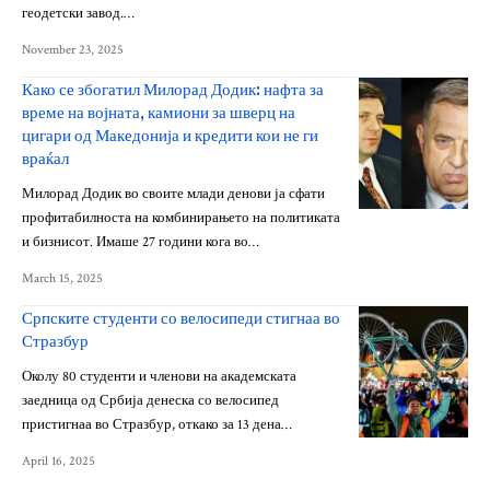
геодетски завод.…
November 23, 2025
Како се збогатил Милорад Додик: нафта за
време на војната, камиони за шверц на
цигари од Македонија и кредити кои не ги
враќал
Милорад Додик во своите млади денови ја сфати
профитабилноста на комбинирањето на политиката
и бизнисот. Имаше 27 години кога во…
March 15, 2025
Српските студенти со велосипеди стигнаа во
Стразбур
Околу 80 студенти и членови на академската
заедница од Србија денеска со велосипед
пристигнаа во Стразбур, откако за 13 дена…
April 16, 2025