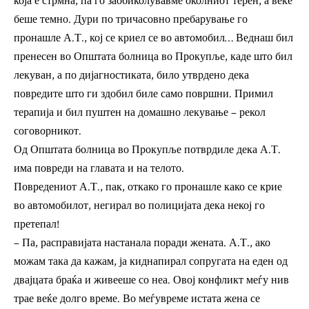
која е стрмна, па го заобиколувавме околниот терен, а веќе
беше темно. Дури по тричасовно пребарување го
пронашле А.Т., кој се криел се во автомобил… Веднаш бил
пренесен во Општата болница во Прокупље, каде што бил
лекуван, а по дијагностиката, било утврдено дека
повредите што ги здобил биле само површни. Примил
терапија и бил пуштен на домашно лекување – рекол
соговорникот.
Од Општата болница во Прокупље потврдиле дека А.Т.
има повреди на главата и на телото.
Повредениот А.Т., пак, откако го пронашле како се крие
во автомобилот, негирал во полицијата дека некој го
претепал!
– Па, расправијата настанала поради жената. А.Т., ако
можам така да кажам, ја киднапирал сопругата на еден од
двајцата браќа и живееше со неа. Овој конфликт меѓу нив
трае веќе долго време. Во меѓувреме истата жена се