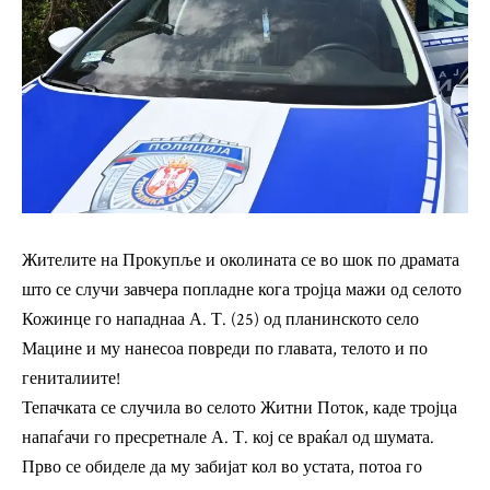
Жителите на Прокупље и околината се во шок по драмата
што се случи завчера попладне кога тројца мажи од селото
Кожинце го нападнаа А. Т. (25) од планинското село
Мацине и му нанесоа повреди по главата, телото и по
гениталиите!
Тепачката се случила во селото Житни Поток, каде тројца
напаѓачи го пресретнале А. Т. кој се враќал од шумата.
Прво се обиделе да му забијат кол во устата, потоа го