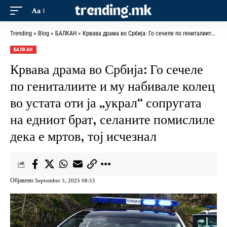
Aa
Trending
>
Blog
>
БАЛКАН
>
Крвава драма во Србија: Го сечеле по гениталиите и му набивале колец во устата оти ја „украл“ сопругата на едниот брат, селаните помислиле дека е мртов, тој исчезнал
БАЛКАН
Крвава драма во Србија: Го сечеле
по гениталиите и му набивале колец
во устата оти ја „украл“ сопругата
на едниот брат, селаните помислиле
дека е мртов, тој исчезнал
Објавено September 5, 2025 08:53