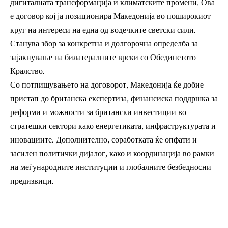
дигиталната трансформација и климатските промени. Ова
е договор кој ја позиционира Македонија во поширокиот
круг на интереси на една од водечките светски сили.
Станува збор за конкретна и долгорочна определба за
зајакнување на билатералните врски со Обединетото
Кралство.
Со потпишувањето на договорот, Македонија ќе добие
пристап до британска експертиза, финансиска поддршка за
реформи и можности за британски инвестиции во
стратешки сектори како енергетиката, инфраструктурата и
иновациите. Дополнително, соработката ќе опфати и
засилен политички дијалог, како и координација во рамки
на меѓународните институции и глобалните безбедносни
предизвици.