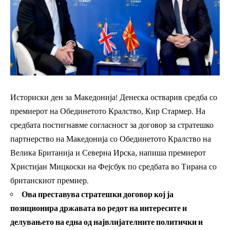
Историски ден за Македонија! Денеска остварив средба со
премиерот на Обединетото Кралство, Кир Стармер. На
средбата постигнавме согласност за договор за стратешко
партнерство на Македонија со Обединетото Кралство на
Велика Британија и Северна Ирска, напиша премиерот
Христијан Мицкоски на Фејсбук по средбата во Тирана со
британскиот премиер.
Ова преставува стратешки договор кој ја
позиционира државата во редот на интересите и
делувањето на една од највлијателните политички и