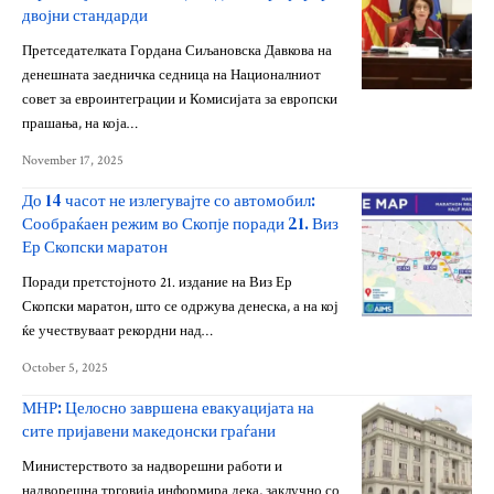
двојни стандарди
Претседателката Гордана Сиљановска Давкова на
денешната заедничка седница на Националниот
совет за евроинтеграции и Комисијата за европски
прашања, на која…
November 17, 2025
До 14 часот не излегувајте со автомобил:
Сообраќаен режим во Скопје поради 21. Виз
Ер Скопски маратон
Поради претстојното 21. издание на Виз Ер
Скопски маратон, што се одржува денеска, а на кој
ќе учествуваат рекордни над…
October 5, 2025
МНР: Целосно завршена евакуацијата на
сите пријавени македонски граѓани
Министерството за надворешни работи и
надворешна трговија информира дека, заклучно со