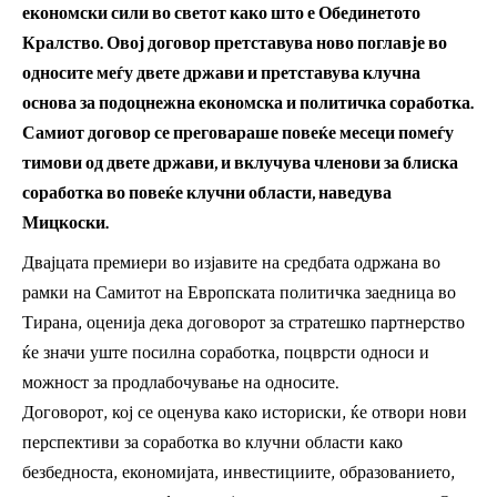
економски сили во светот како што е Обединетото
Кралство. Овој договор претставува ново поглавје во
односите меѓу двете држави и претставува клучна
основа за подоцнежна економска и политичка соработка.
Самиот договор се преговараше повеќе месеци помеѓу
тимови од двете држави, и вклучува членови за блиска
соработка во повеќе клучни области, наведува
Мицкоски.
Двајцата премиери во изјавите на средбата одржана во
рамки на Самитот на Европската политичка заедница во
Тирана, оценија дека договорот за стратешко партнерство
ќе значи уште посилна соработка, поцврсти односи и
можност за продлабочување на односите.
Договорот, кој се оценува како историски, ќе отвори нови
перспективи за соработка во клучни области како
безбедноста, економијата, инвестициите, образованието,