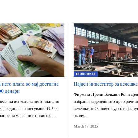
ЕКОНОМИЈА
 нето плата во мај достигна
Најден инвеститор за велешка
00 денари
Фирмата „Трени Балкани Кочи Ден
есечна исплатена нето-плата по
избрана на денешното прво рочиш
мај годинава изнесуваше 49.544
велешкиот Основен суд со изјасну
 однос на мај лани е повисока…
околу…
March 19, 2025