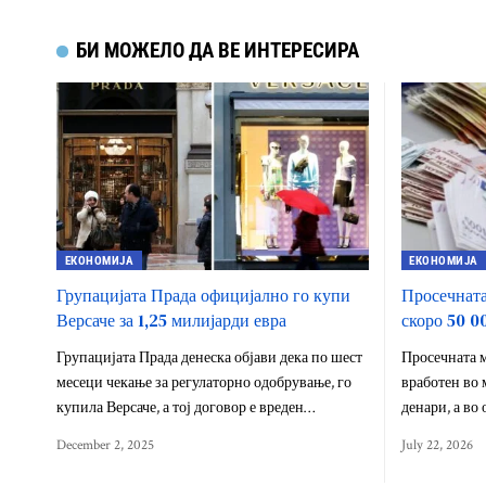
БИ МОЖЕЛО ДА ВЕ ИНТЕРЕСИРА
ЕКОНОМИЈА
ЕКОНОМИЈА
Групацијата Прада официјално го купи
Просечната
Версаче за 1,25 милијарди евра
скоро 50 0
Групацијата Прада денеска објави дека по шест
Просечната м
месеци чекање за регулаторно одобрување, го
вработен во 
купила Версаче, а тој договор е вреден…
денари, а во
December 2, 2025
July 22, 2026