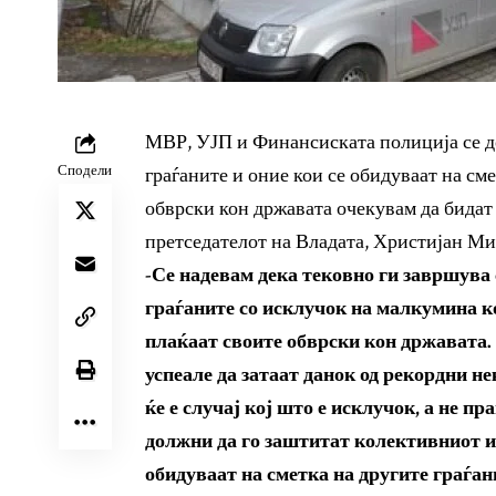
МВР, УЈП и Финансиската полиција се д
Сподели
граѓаните и оние кои се обидуваат на сме
обврски кон државата очекувам да бидат
претседателот на Владата, Христијан Ми
-Се надевам дека тековно ги завршува 
граѓаните со исклучок на малкумина к
плаќаат своите обврски кон државата. 
успеале да затаат данок од рекордни н
ќе е случај кој што е исклучок, а не 
должни да го заштитат колективниот ин
обидуваат на сметка на другите граѓан