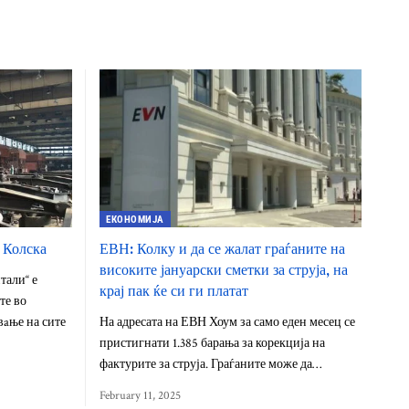
ЕКОНОМИЈА
 Колска
ЕВН: Колку и да се жалат граѓаните на
високите јануарски сметки за струја, на
тали“ е
крај пак ќе си ги платат
те во
вaње на сите
На адресата на ЕВН Хоум за само еден месец се
пристигнати 1.385 барања за корекција на
фактурите за струја. Граѓаните може да…
February 11, 2025