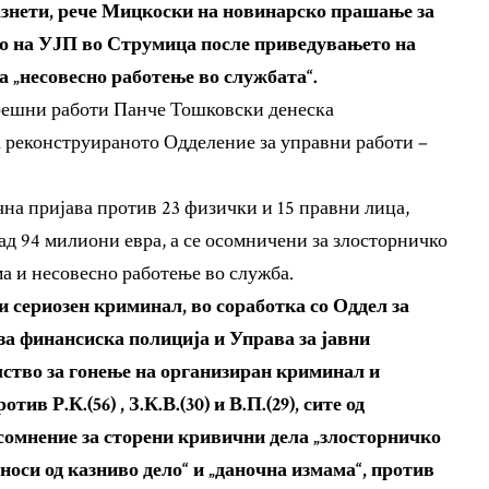
азнети, рече Мицкоски на новинарско прашање за
о на УЈП во Струмица после приведувањето на
 „несовесно работење во службата“.
решни работи Панче Тошковски денеска
 реконструираното Одделение за управни работи –
а пријава против 23 физички и 15 правни лица,
ад 94 милиони евра, а се осомничени за злосторничко
а и несовесно работење во служба.
и сериозен криминал, во соработка со Оддел за
а финансиска полиција и Управа за јавни
лство за гонење на организиран криминал и
в Р.К.(56) , З.К.В.(30) и В.П.(29), сите од
сомнение за сторени кривични дела „злосторничко
носи од казниво дело“ и „даночна измама“, против