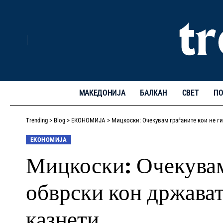
МАКЕДОНИЈА
БАЛКАН
СВЕТ
ПО
Trending
>
Blog
>
ЕКОНОМИЈА
>
Мицкоски: Очекувам граѓаните кои не г
ЕКОНОМИЈА
Мицкоски: Очекувам 
обврски кон држават
казнети