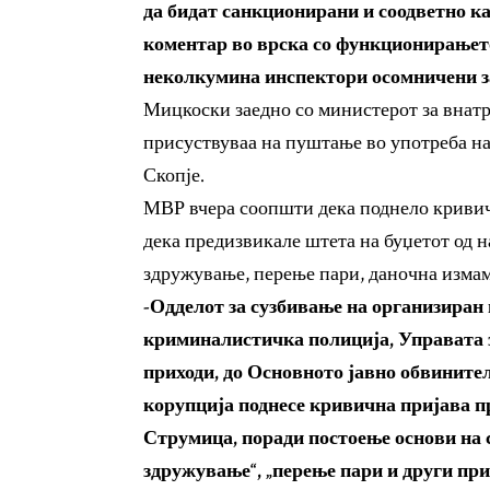
да бидат санкционирани и соодветно к
коментар во врска со функционирањет
неколкумина инспектори осомничени за
Мицкоски заедно со министерот за внат
присуствуваа на пуштање во употреба на
Скопје.
МВР вчера соопшти дека поднело кривичн
дека предизвикале штета на буџетот од н
здружување, перење пари, даночна измам
-Одделот за сузбивање на организиран 
криминалистичка полиција, Управата з
приходи, до Основното јавно обвините
корупција поднесе кривична пријава проти
Струмица, поради постоење основи на 
здружување“, „перење пари и други при