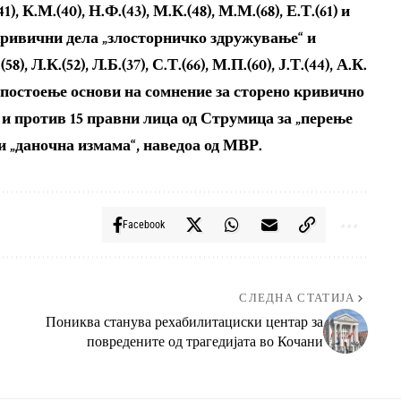
(41), К.М.(40), Н.Ф.(43), М.К.(48), М.М.(68), Е.Т.(61) и
и кривични дела „злосторничко здружување“ и
, Л.К.(52), Л.Б.(37), С.Т.(66), М.П.(60), Ј.Т.(44), А.К.
ади постоење основи на сомнение за сторено кривично
 и против 15 правни лица од Струмица за „перење
 и „даночна измама“, наведоа од МВР.
Facebook
СЛЕДНА СТАТИЈА
Пониква станува рехабилитациски центар за
повредените од трагедијата во Кочани