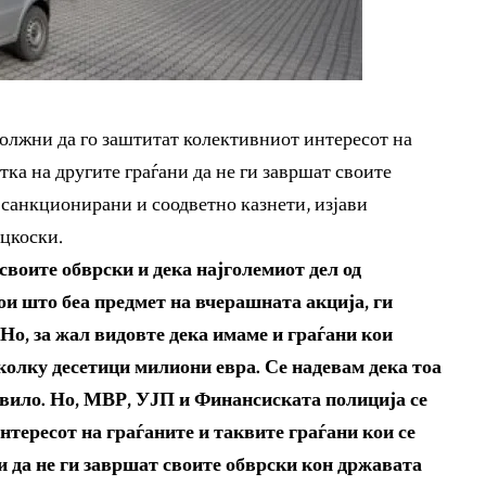
олжни да го заштитат колективниот интересот на
тка на другите граѓани да не ги завршат своите
 санкционирани и соодветно казнети, изјави
цкоски.
своите обврски и дека најголемиот дел од
ои што беа предмет на вчерашната акција, ги
Но, за жал видовте дека имаме и граѓани кои
еколку десетици милиони евра. Се надевам дека тоа
правило. Но, МВР, УЈП и Финансиската полиција се
тересот на граѓаните и таквите граѓани кои се
и да не ги завршат своите обврски кон државата