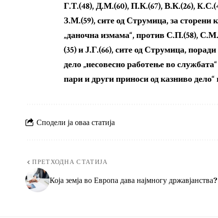
Г.Т.(48), Д.М.(60), П.К.(67), В.К.(26), K.С.
З.М.(59), сите од Струмица, за сторен
„даночна измама“, против С.П.(58), С.М.(58)
(35) и Ј.Г.(66), сите од Струмица, пор
дело „несовесно работење во службата“
пари и други приноси од казниво дело“
Сподели ја оваа статија
ПРЕТХОДНА СТАТИЈА
Која земја во Европа дава најмногу државјанства?