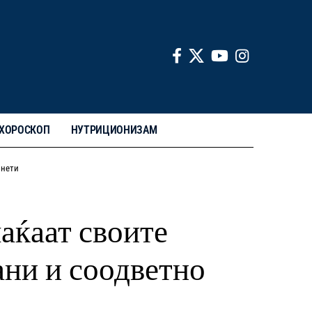
ХОРОСКОП
НУТРИЦИОНИЗАМ
знети
аќаат своите
ани и соодветно