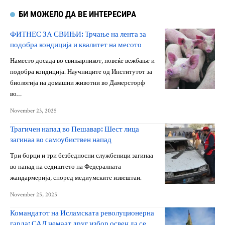
БИ МОЖЕЛО ДА ВЕ ИНТЕРЕСИРА
ФИТНЕС ЗА СВИЊИ: Трчање на лента за
подобра кондиција и квалитет на месото
Наместо досада во свињарникот, повеќе вежбање и
подобра кондиција. Научниците од Институтот за
биологија на домашни животни во Дамерсторф
во…
November 23, 2025
Трагичен напад во Пешавар: Шест лица
загинаа во самоубиствен напад
Три борци и три безбедносни службеници загинаа
во напад на седиштето на Федералната
жандармерија, според медиумските извештаи.
November 25, 2025
Командатот на Исламската револуционерна
гарда: САД немаат друг избор освен да се