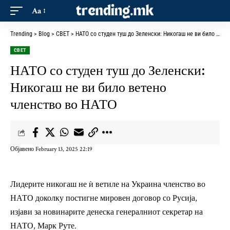
Aa
Trending
>
Blog
>
СВЕТ
>
НАТО со студен туш до Зеленски: Никогаш не ви било ветено членство во НАТО
СВЕТ
НАТО со студен туш до Зеленски:
Никогаш не ви било ветено
членство во НАТО
Објавено February 13, 2025 22:19
Лидерите никогаш не ѝ ветиле на Украина членство во
НАТО доколку постигне мировен договор со Русија,
изјави за новинарите денеска генералниот секретар на
НАТО, Марк Руте.