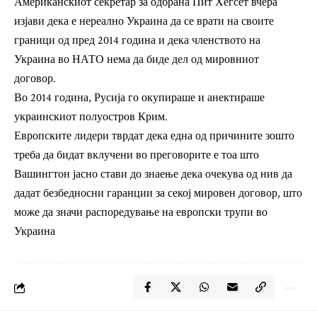
Американскиот секретар за одбрана Пит Хегсет вчера
изјави дека е нереално Украина да се врати на своите
граници од пред 2014 година и дека членството на
Украина во НАТО нема да биде дел од мировниот
договор.
Во 2014 година, Русија го окупираше и анектираше
украинскиот полуостров Крим.
Европските лидери тврдат дека една од причините зошто
треба да бидат вклучени во преговорите е тоа што
Вашингтон јасно стави до знаење дека очекува од нив да
дадат безбедносни гаранции за секој мировен договор, што
може да значи распоредување на европски трупи во
Украина