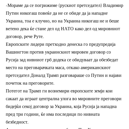
-Мораме да се погрижиме (рускиот претседател) Владимир
Путин никогаш повеќе да не се обиде да ја нападне
Украина, тоа е клучно, но на Украина никогаш не и беше
ветено дека ќе стане дел од НАТО како дел од мировниот
договор, рече Руте.
Европските лидери претходно денеска го предупредија
Вашингтон против украинскиот мировен договор со
Русија зад нивниот грб додека се обидуваат да обезбедат
место на преговарачката маса, откако американскиот
претседател Доналд Трамп разговараше со Путин и најави
почеток на преговорите.
Потегот на Трамп ги вознемири европските земји кои
сакаат да играат централна улога во мировните преговори
бидејќи секој договор за Украина, која Русија ја нападна
пред три години, ќе има последици по нивната
безбедност.