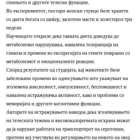
спиењето и другите телесни функции.
Во експериментот, постари женски глувци биле хранети
со диета богата со шеќер, заситени масти и холестерол три
недели.
Научниците откриле дека таквата диета доведува до
метаболички нарушувања, намалена толеранција на
гликоза и промени во експресијата на гените поврзани со
метаболизмот и емоционалните реакции.
Според резултатите од студијата, кај животните биле
забележани промени во однесувањето што укажуваат на
зголемена анксиозност, импулсивност, беспомошност и
намалена истражувачка активност, како и проблеми со
меморијата и другите когнитивни функции.
Авторите на истражувањето наведоа дека зголемувањето
на телесната тежина и висококалоричната исхрана можат
да ја нарушат работата на транспортерот на серотонин,
протеин кој учествува во регулирањето на нивото на овој