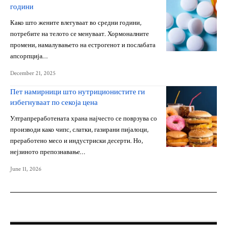
години
Како што жените влегуваат во средни години,
потребите на телото се менуваат. Хормоналните
промени, намалувањето на естрогенот и послабата
апсорпција…
December 21, 2025
Пет намирници што нутриционистите ги
избегнуваат по секоја цена
Ултрапреработената храна најчесто се поврзува со
производи како чипс, слатки, газирани пијалоци,
преработено месо и индустриски десерти. Но,
нејзиното препознавање…
June 11, 2026