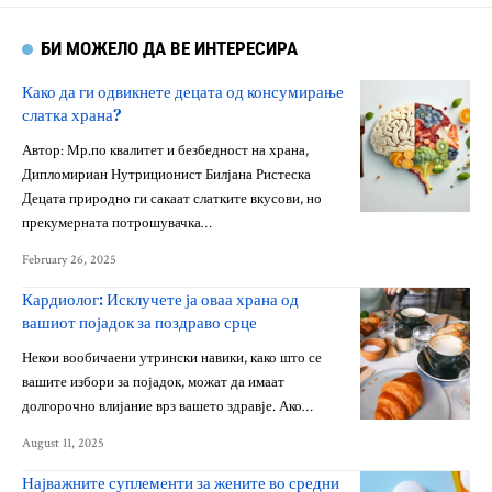
БИ МОЖЕЛО ДА ВЕ ИНТЕРЕСИРА
Како да ги одвикнете децата од консумирање
слатка храна?
Автор: Мр.по квалитет и безбедност на храна,
Дипломириан Нутриционист Билјана Ристеска
Децата природно ги сакаат слатките вкусови, но
прекумерната потрошувачка…
February 26, 2025
Кардиолог: Исклучете ја оваа храна од
вашиот појадок за поздраво срце
Некои вообичаени утрински навики, како што се
вашите избори за појадок, можат да имаат
долгорочно влијание врз вашето здравје. Ако…
August 11, 2025
Најважните суплементи за жените во средни