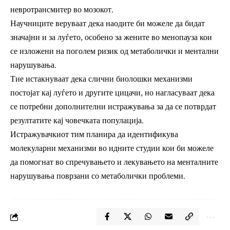
невротрансмитер во мозокот.
Научниците веруваат дека наодите би можеле да бидат
значајни и за луѓето, особено за жените во менопауза кои
се изложени на поголем ризик од метаболички и ментални
нарушувања.
Тие истакнуваат дека слични биолошки механизми
постојат кај луѓето и другите цицачи, но нагласуваат дека
се потребни дополнителни истражувања за да се потврдат
резултатите кај човечката популација.
Истражувачкиот тим планира да идентификува
молекуларни механизми во идните студии кои би можеле
да помогнат во спречувањето и лекувањето на менталните
нарушувања поврзани со метаболички проблеми.