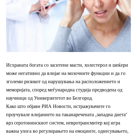
Исхраната богата со заситени масти, холестерол и шеќери
може негативно да влијае на мозочните функции и да го
зголеми ризикот од нарушувања на расположението и
меморијата, според меѓународна студија предводена од
научници од Универзитетот во Белгород.
Како што објави РИА Новости, истражувачите го
проучувале влијанието на таканаречената „западна диета“
врз серотонинскиот систем, невротрансмитер кој игра
важна улога во регулирањето на емоциите, однесувањето,