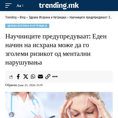
Aa
Trending
>
Blog
>
Здрава Исхрана и Нутриција
>
Научниците предупредуваат: Еден начин на исхрана може да го зголеми ризикот од ментални нарушувања
ЗДРАВА ИСХРАНА И НУТРИЦИЈА
Научниците предупредуваат: Еден
начин на исхрана може да го
зголеми ризикот од ментални
нарушувања
Објавено June 25, 2026 23:19